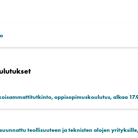
to
ulutukset
koisammattitutkinto, oppisopimuskoulutus, alkaa 17.
uunnattu teollisuuteen ja teknisten alojen yrityksille