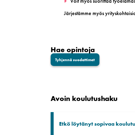
Voit myös suorittaa työelämäss
Järjestämme myös yrityskohtaisi
Hae opintoja
Tyhjennä suodattimet
Avoin koulutushaku
Etkö löytänyt sopivaa koulut