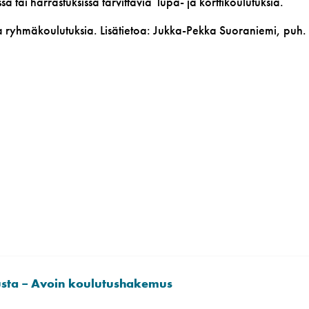
ä tai harrastuksissa tarvittavia lupa- ja korttikoulutuksia.
a ryhmäkoulutuksia. Lisätietoa: Jukka-Pekka Suoraniemi, puh.
usta – Avoin koulutushakemus