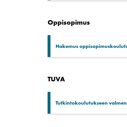
Oppisopimus
Hakemus oppisopimuskoulut
TUVA
Tutkintokoulutukseen valment