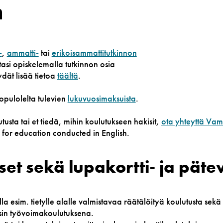
n
-
,
ammatti-
tai
erikoisammattitutkinnon
asi opiskelemalla tutkinnon osia
dät lisää tietoa
täältä
.
pulolelta tulevien
lukuvuosimaksuista
.
usta tai et tiedä, mihin koulutukseen hakisit,
ota yhteyttä Va
g for education conducted in English.
et sekä lupakortti- ja pätev
la esim. tietylle alalle valmistavaa räätälöityä koulutusta se
sin työvoimakoulutuksena.