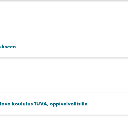
ukseen
ava koulutus TUVA, oppivelvollisille