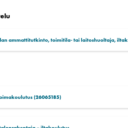
velu
an ammattitutkinto, toimitila- tai laitoshuoltaja, ilta
oimakoulutus (26065185)
alonrakentaja – iltakoulutus