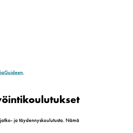
miaGuideen
.
öinti­koulutukset
kä jatko- ja täydennyskoulutusta. Nämä