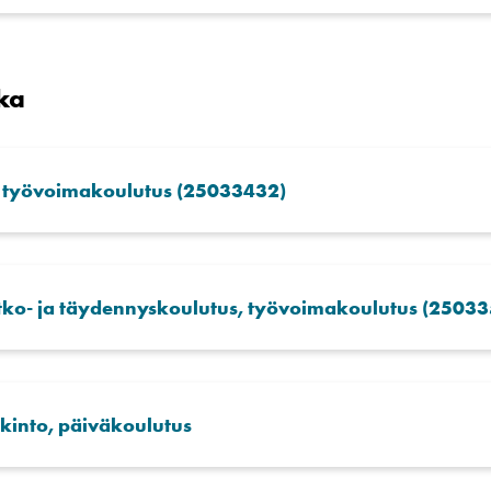
ka
, työvoimakoulutus (25033432)
atko- ja täydennyskoulutus, työvoimakoulutus (2503
kinto, päiväkoulutus