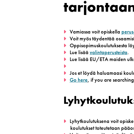
tarjontaa
Vamiassa voit opiskella
perus
Voit myös täydentää osaamist
Oppisopimuskoulutuksesta löy
Lue lisää
valintaperusteista
.
Lue lisää EU/ETA maiden ulko
Jos et löydä haluamaasi koulut
Go here
, if you are searchin
Lyhytkoulutuks
Lyhytkoulutuksena voit opiskel
koulutukset toteutetaan pääo