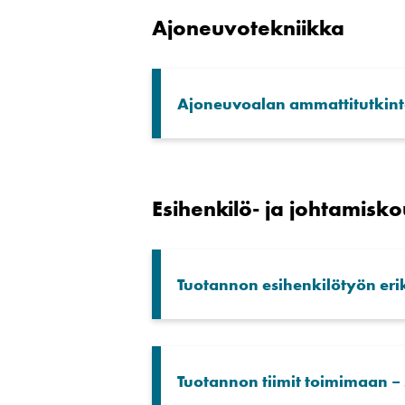
Ajoneuvotekniikka
Ajoneuvoalan ammattitutkin
Esihenkilö- ja johtamisko
Tuotannon esihenkilötyön eri
Tuotannon tiimit toimimaan – s