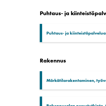
Puhtaus- ja kiinteistöpal
Puhtaus- ja kiinteistöpalvelual
Rakennus
Märkätilarakentaminen, työv
Rakennusalan perustutkinto, t