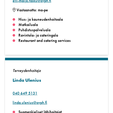
elli-maija.rasku@ovph.fi
Vastaanotto: ma-pe
Hius- ja kauneudenhoitoala
Matkailuala
Puhdistuspalveluala
Ravintola- ja cateringala
Restaurant and catering services
Terveydenhoitaja
Linda Ulenius
040 649 5131
linda.ulenius@ovph.fi
Suomenkieliset lähihoitajat