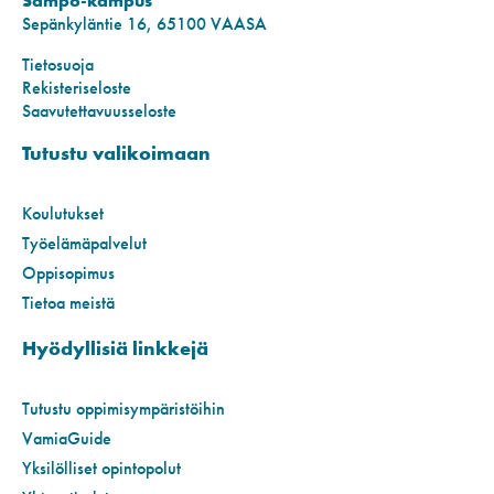
Sampo-kampus
Sepänkyläntie 16, 65100 VAASA
Tietosuoja
Rekisteriseloste
Saavutettavuusseloste
Tutustu valikoimaan
Koulutukset
Työelämäpalvelut
Oppisopimus
Tietoa meistä
Hyödyllisiä linkkejä
Tutustu oppimisympäristöihin
VamiaGuide
Yksilölliset opintopolut