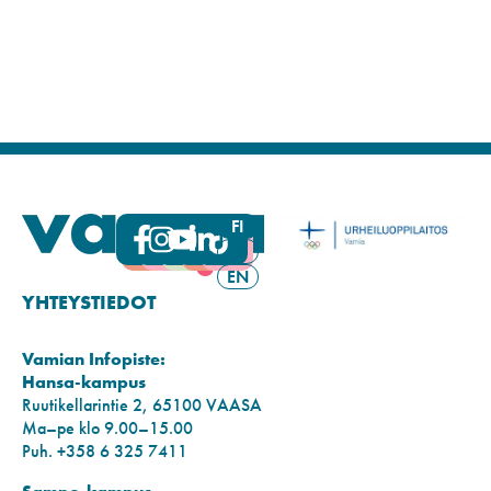
FI
SV
EN
YHTEYSTIEDOT
Vamian Infopiste:
Hansa-kampus
Ruutikellarintie 2, 65100 VAASA
Ma–pe klo 9.00–15.00
Puh. +358 6 325 7411