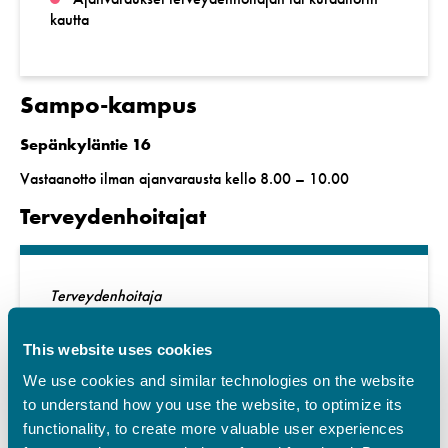
kautta
Sampo-kampus
Sepänkyläntie 16
Vastaanotto ilman ajanvarausta kello 8.00 – 10.00
Terveydenhoitajat
Terveydenhoitaja
Anna Övermark
This website uses cookies
We use cookies and similar technologies on the website
040 656 5332
to understand how you use the website, to optimize its
anna.overmark@ovph.fi
functionality, to create more valuable user experiences