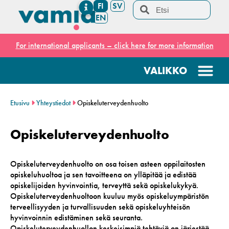
FI
SV
EN
For international applicants – click here for more information
Etusivu
Yhteystiedot
Opiskeluterveydenhuolto
Opiskeluterveydenhuolto
Opiskeluterveydenhuolto on osa toisen asteen oppilaitosten
opiskeluhuoltoa ja sen tavoitteena on ylläpitää ja edistää
opiskelijoiden hyvinvointia, terveyttä sekä opiskelukykyä.
Opiskeluterveydenhuoltoon kuuluu myös opiskeluympäristön
terveellisyyden ja turvallisuuden sekä opiskeluyhteisön
hyvinvoinnin edistäminen sekä seuranta.
Opiskeluterveydenhuollon keskeisimpiä tehtäviä on järjestää