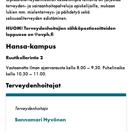
terveyden- ja sairaanhoitopalveluja opiskelijoille, mukaan
lukien mm. mielenterveys- ja päihdetyö sekä
seksuaaliterveyden edistäminen.
HUOM! Terveydenhoitajien sähköpostiosoitteiden
loppuosa on @ovph.fi
Hansa-kampus
Ruutikellarintie 2
Vastaanotto ilman ajanvarausta kello 8.00 – 9.30. Puhelinaika
kello 10.30 – 11.00.
Terveydenhoitajat
Terveydenhoitaja
Sannamari Hyvönen