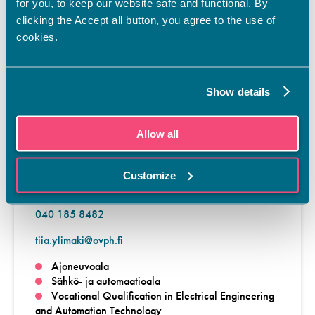
for you, to keep our website safe and functional. By
Kone- ja tuotantotekniikka
clicking the Accept all button, you agree to the use of
Rakennusala
Talotekniikka
cookies.
Vocational Qualification in Mechanical
Engineering and Production Technology
Show details
Allow all
Terveydenhoitaja
Customize
Tiia Ylimäki
040 185 8482
tiia.ylimaki@ovph.fi
Ajoneuvoala
Sähkö- ja automaatioala
Vocational Qualification in Electrical Engineering
and Automation Technology