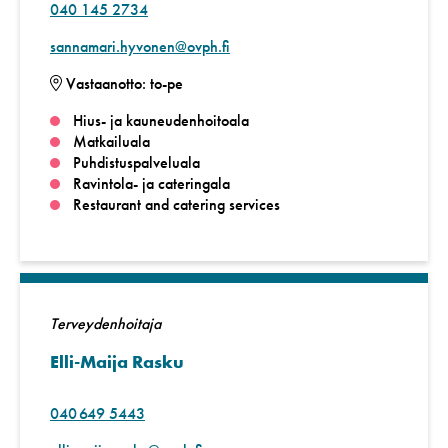
040 145 2734
sannamari.hyvonen@ovph.fi
Vastaanotto: to-pe
Hius- ja kauneudenhoitoala
Matkailuala
Puhdistuspalveluala
Ravintola- ja cateringala
Restaurant and catering services
Terveydenhoitaja
Elli-Maija Rasku
040 649 5443