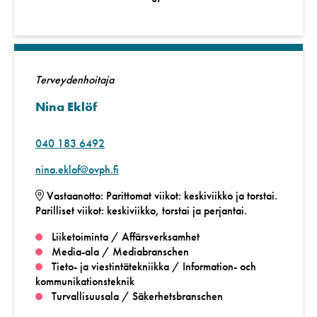
Terveydenhoitaja
Nina Eklöf
040 183 6492
nina.eklof@ovph.fi
Vastaanotto: Parittomat viikot: keskiviikko ja torstai.
Parilliset viikot: keskiviikko, torstai ja perjantai.
Liiketoiminta / Affärsverksamhet
Media-ala / Mediabranschen
Tieto- ja viestintätekniikka / Information- och
kommunikationsteknik
Turvallisuusala / Säkerhetsbranschen