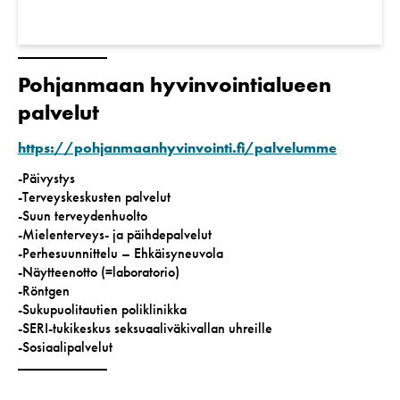
Pohjanmaan hyvinvointialueen
palvelut
https://pohjanmaanhyvinvointi.fi/palvelumme
-Päivystys
-Terveyskeskusten palvelut
-Suun terveydenhuolto
-Mielenterveys- ja päihdepalvelut
-Perhesuunnittelu – Ehkäisyneuvola
-Näytteenotto (=laboratorio)
-Röntgen
-Sukupuolitautien poliklinikka
-SERI-tukikeskus seksuaaliväkivallan uhreille
-Sosiaalipalvelut