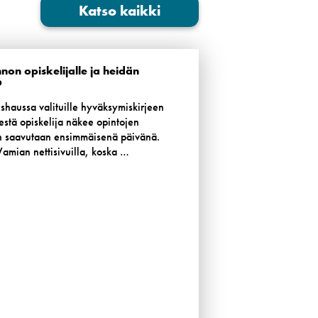
Katso kaikki
non opiskelijalle ja heidän
6
ishaussa valituille hyväksymiskirjeen
stä opiskelija näkee opintojen
in saavutaan ensimmäisenä päivänä.
 Vamian nettisivuilla, koska …