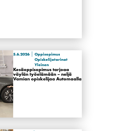
5.6.2026
Oppisopimus
Opiskelijatarinat
Yleinen
Kesäoppisopimus tarjoaa
väylän työelämään – neljä
Vamian opiskelijaa Automaalla