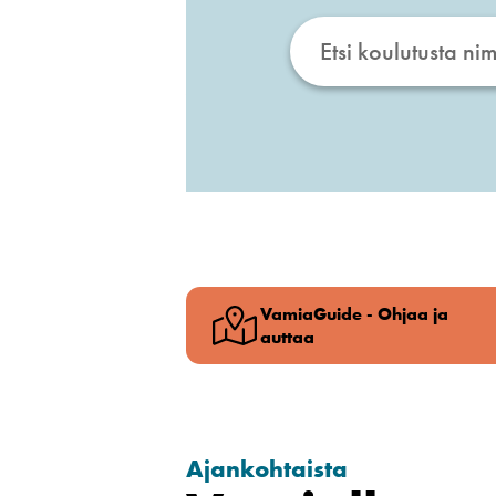
VamiaGuide - Ohjaa ja
auttaa
Ajankohtaista