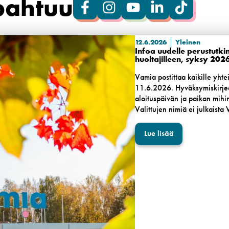
pahtuu
12.6.2026
Yleinen
Infoa uudelle perustutkin
huoltajilleen, syksy 202
Vamia postittaa kaikille yhte
11.6.2026. Hyväksymiskirjee
aloituspäivän ja paikan mih
Valittujen nimiä ei julkaista
Lue lisää