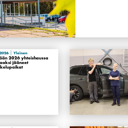
.2026
Yleinen
ään 2026 yhteishaussa
aaksi jääneet
skelupaikat