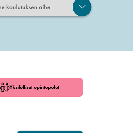
Yksilölliset opintopolut