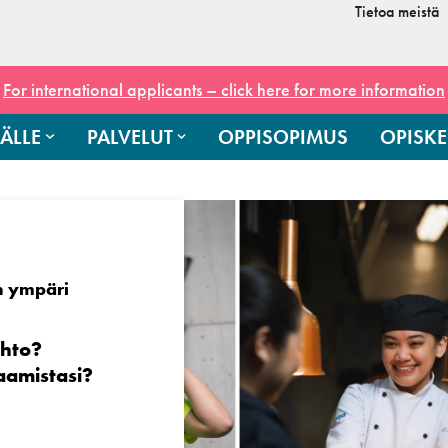
Tietoa meistä
For international applicants – click here for more information
ÄLLE
PALVELUT
OPPISOPIMUS
OPISKE
n ympäri
ihto?
aamistasi?