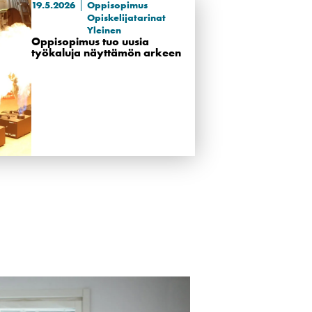
19.5.2026
Oppisopimus
Opiskelijatarinat
Yleinen
Oppisopimus tuo uusia
työkaluja näyttämön arkeen