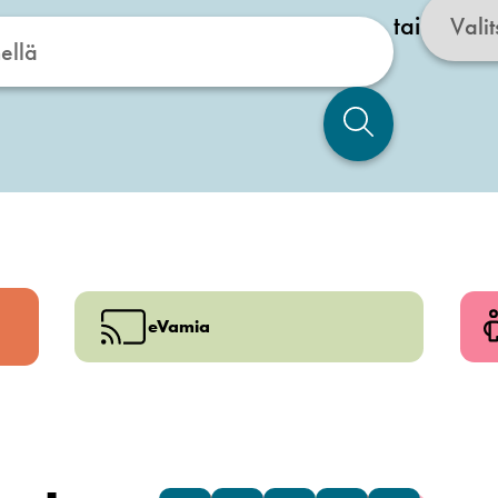
tai
eVamia