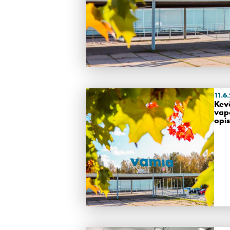
11.6
Kev
vap
opi