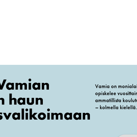
 Vamian
Vamia on monialain
opiskelee vuositta
n haun
ammatillista koulutu
– kolmella kielellä
s­valikoimaan