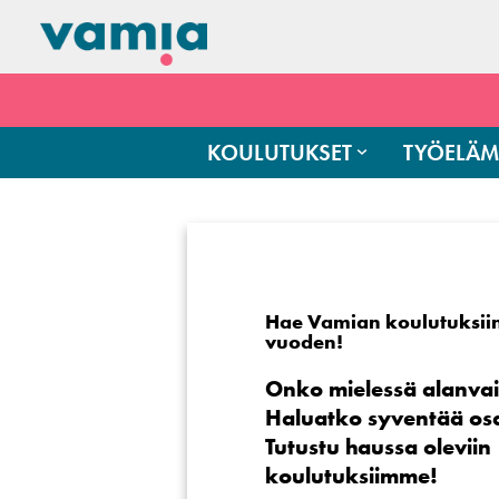
KOULUTUKSET
TYÖELÄM
Hae Vamian koulutuksii
vuoden!
Onko mielessä alanva
Haluatko syventää os
Tutustu haussa oleviin
koulutuksiimme!