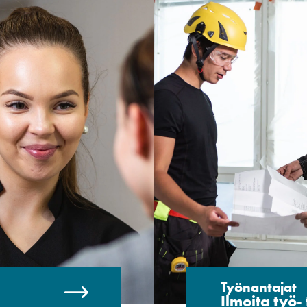
Työnantajat
Ilmoita työ- 