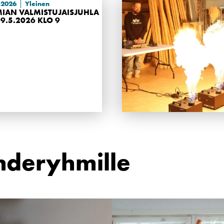
.2026
Yleinen
IAN VALMISTUJAISJUHLA
29.5.2026 KLO 9
hderyhmille