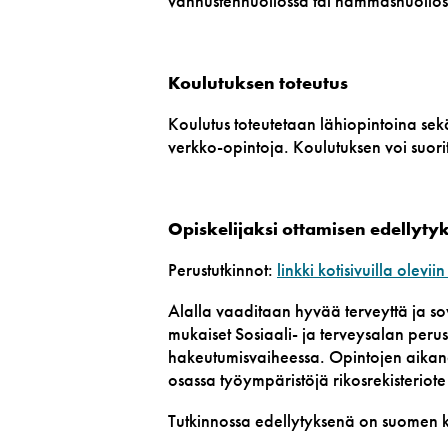
vanhustenhuollossa tai
hammashuollos
Koulutuksen toteutus
Koulutus toteutetaan lähiopintoina se
verkko-opintoja. K
oulutuksen voi suor
Opiskelijaksi ottamisen edellyty
Perustutkinnot:
linkki kotisivuilla oleviin
Alalla vaaditaan hyvää terveyttä ja s
mukaiset Sosiaali- ja terveysalan peru
hakeutumisvaiheessa. Opintojen aikana
osassa työympäristöjä rikosrekisteriot
Tutkinnossa edellytyksenä on suomen k