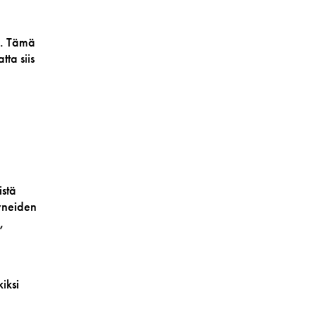
ta. Tämä
ta siis
istä
tyneiden
,
iksi