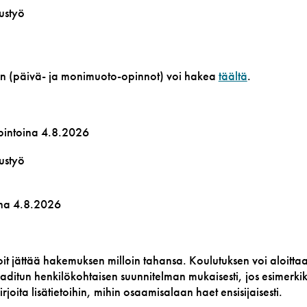
ustyö
n (päivä- ja monimuoto-opinnot) voi hakea
täältä
.
intoina 4.8.2026
ustyö
sena 4.8.2026
oit jättää hakemuksen milloin tahansa. Koulutuksen voi aloitta
aditun henkilökohtaisen suunnitelman mukaisesti,
jos esimerki
irjoita lisätietoihin, mihin osaamisalaan haet ensisijaisesti.