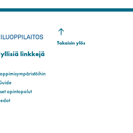
llisiä linkkejä
 oppimisympäristöihin
Guide
iset opintopolut
iedot