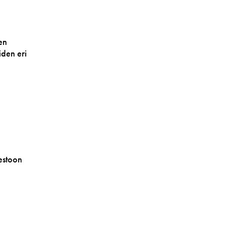
en
iden eri
estoon