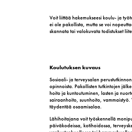
Voit liittää hakemukseesi koulu- ja työ
ei ole pakollista, mutta se voi nopeut
skannata tai valokuvata todistukset lii
Koulutuksen kuvaus
Sosiaali- ja terveysalan perustutkinno
opinnoista. Pakollisten tutkintojen jäl
hoito ja kuntoutuminen, lasten ja nuort
sairaanhoito, suunhoito, vammaistyö.
täydentää osaamisalaa.
Lähihoitajana voit työskennellä monipuol
päiväkodeissa, kotihoidossa, terveysk