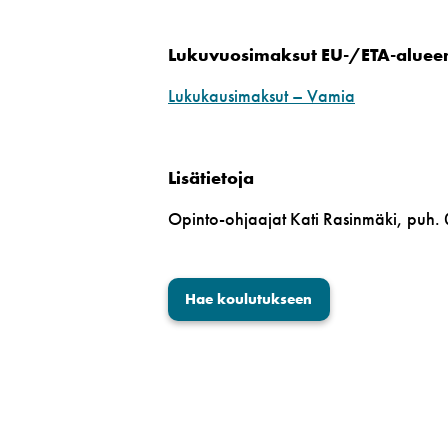
Lukuvuosimaksut EU-/ETA-alueen u
Lukukausimaksut – Vamia
Lisätietoja
Opinto-ohjaajat Kati Rasinmäki, puh.
Hae koulutukseen