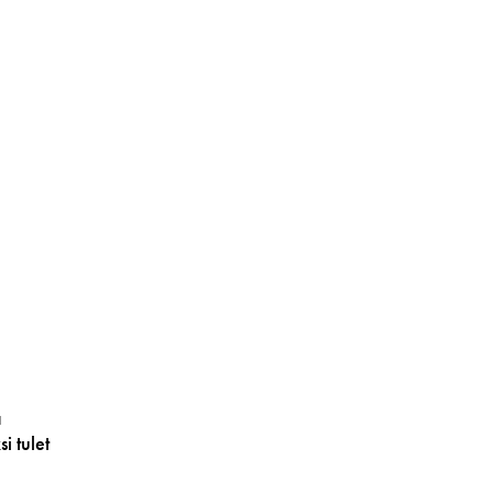
a
ksi
tulet