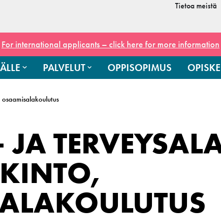
Tietoa meistä
For international applicants – click here for more information
ÄLLE
PALVELUT
OPPISOPIMUS
OPISKE
o, osaamisalakoulutus
- JA TERVEYSAL
KINTO,
ALAKOULUTUS