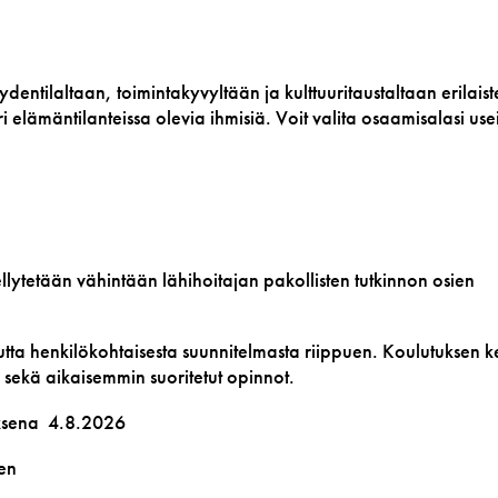
dentilaltaan, toimintakyvyltään ja kulttuuritaustaltaan erilaist
ri elämäntilanteissa olevia ihmisiä. Voit valita osaamisalasi use
ytetään vähintään lähihoitajan pakollisten tutkinnon osien
tta henkilökohtaisesta suunnitelmasta riippuen. Koulutuksen k
sekä aikaisemmin suoritetut opinnot.
ksena 4.8.2026
en