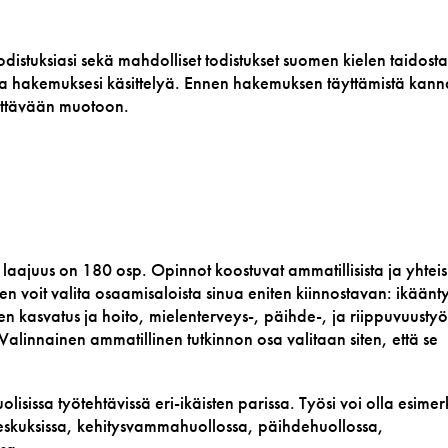
todistuksiasi sekä mahdolliset todistukset suomen kielen taidos
taa hakemuksesi käsittelyä. Ennen hakemuksen täyttämistä kannat
tettävään muotoon.
n laajuus on 180
osp
.
Opinnot koostuvat ammatillisista ja yhteis
keen voit valita osaamisaloista sinua eniten kiinnostavan: ikään
en kasvatus ja hoito, mielenterveys-, päihde-, ja riippuvuustyö
Valinnainen
ammatillinen
tutkinnon osa valitaan siten, että se
isissa työtehtävissä eri-ikäisten parissa. Työsi voi olla esimerk
eskuksissa, kehitysvammahuollossa, päihdehuollossa,