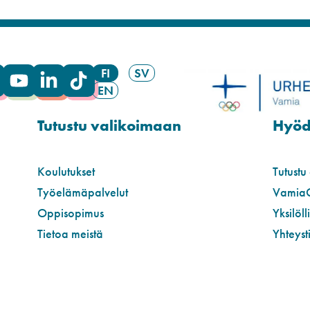
FI
SV
EN
Tutustu valikoimaan
Hyödy
Koulutukset
Tutustu
Työelämäpalvelut
Vamia
Oppisopimus
Yksilöll
Tietoa meistä
Yhteyst