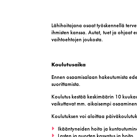
Lähihoitajana osaat työskennellä tervey
ihmisten kanssa. Autat, tuet ja ohjaat e
vaihtoehtojen joukosta.
Koulutusaika
Ennen osaamisalaan hakeutumista edell
suorittamista.
K
oulutus kestää keskimäärin
10
kuukau
vaikuttavat mm. aikaisempi osaaminen 
Koulutuksen voi aloittaa
päiväkoulutu
Ikääntyneiden hoito ja
kunto
u
tumin
Lasten ja nuorten kasvatus ja hoito