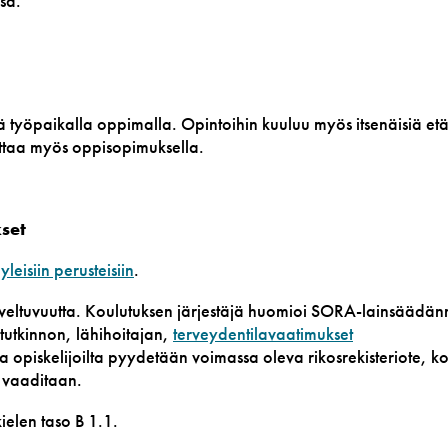
sa
.
kä työpaikalla oppimalla.
Opintoihin kuuluu myös itsenäisiä etä
ittaa myös oppisopimuksella.
kset
 yleisiin perusteisiin
.
oveltuvuutta. Koulutuksen järjestäjä huomioi SORA-lainsäädä
stutkinnon, lähihoitajan,
terveydentilavaatimukset
 opiskelijoilta pyydetään voimassa oleva rikosrekisteriote, k
e vaaditaan.
ielen taso B 1.1.