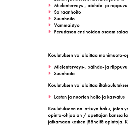
Mielenterveys-, päihde- ja riippuvu
Sairaanhoito
Suunhoito
Vammaistyö
Perustason ensihoidon osaamisalaa
Koulutuksen voi aloittaa
monimuoto-op
Mielenterveys-, päihde- ja riippuvu
Suunhoito
Koulutuksen voi aloittaa iltakoulutuk
Lasten ja nuorten hoito ja kasvatus
Koulutukseen on
jatkuva haku, joten v
opinto-ohjaajan / opettajan kanssa la
jatkamaan kesken jääneitä opintoja.
K