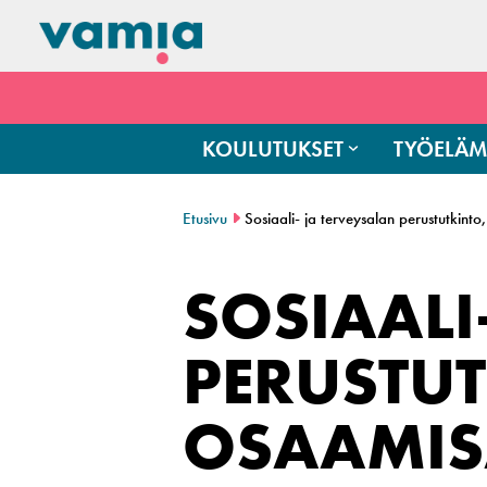
KOULUTUKSET
TYÖELÄM
Etusivu
Sosiaali- ja terveysalan perustutkint
SOSIAALI
PERUSTUT
OSAAMIS