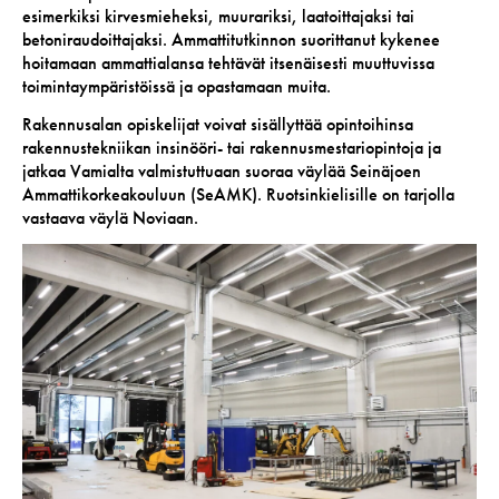
esimerkiksi kirvesmieheksi, muurariksi, laatoittajaksi tai
betoniraudoittajaksi. Ammattitutkinnon suorittanut kykenee
hoitamaan ammattialansa tehtävät itsenäisesti muuttuvissa
toimintaympäristöissä ja opastamaan muita.
Rakennusalan opiskelijat voivat sisällyttää opintoihinsa
rakennustekniikan insinööri- tai rakennusmestariopintoja ja
jatkaa Vamialta valmistuttuaan suoraa väylää Seinäjoen
Ammattikorkeakouluun (SeAMK). Ruotsinkielisille on tarjolla
vastaava väylä Noviaan.