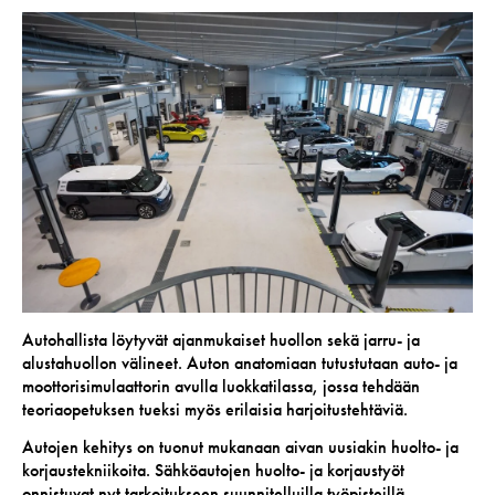
Autohallista löytyvät ajanmukaiset huollon sekä jarru- ja
alustahuollon välineet. Auton anatomiaan tutustutaan auto- ja
moottorisimulaattorin avulla luokkatilassa, jossa tehdään
teoriaopetuksen tueksi myös erilaisia harjoitustehtäviä.
Autojen kehitys on tuonut mukanaan aivan uusiakin huolto- ja
korjaustekniikoita. Sähköautojen huolto- ja korjaustyöt
onnistuvat nyt tarkoitukseen suunnitelluilla työpisteillä.