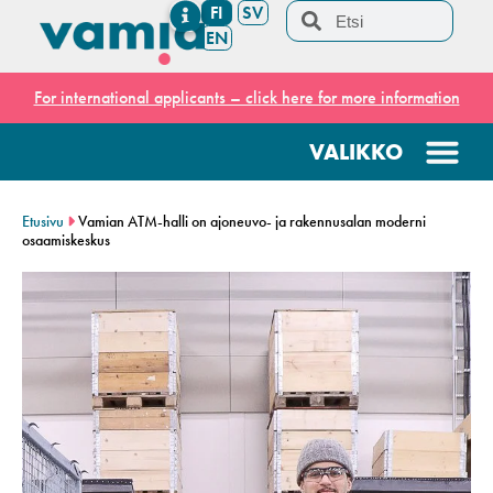
FI
SV
EN
For international applicants – click here for more information
Etusivu
Vamian ATM-halli on ajoneuvo- ja rakennusalan moderni
osaamiskeskus