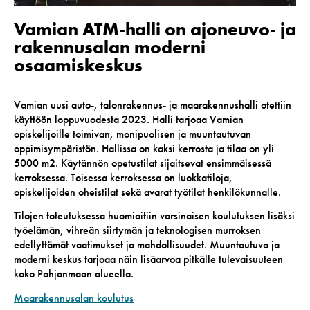
Vamian ATM-halli on ajoneuvo- ja
rakennusalan moderni
osaamiskeskus
Vamian uusi auto-, talonrakennus- ja maarakennushalli otettiin
käyttöön loppuvuodesta 2023. Halli tarjoaa Vamian
opiskelijoille toimivan, monipuolisen ja muuntautuvan
oppimisympäristön. Hallissa on kaksi kerrosta ja tilaa on yli
5000 m2. Käytännön opetustilat sijaitsevat ensimmäisessä
kerroksessa. Toisessa kerroksessa on luokkatiloja,
opiskelijoiden oheistilat sekä avarat työtilat henkilökunnalle.
Tilojen toteutuksessa huomioitiin varsinaisen koulutuksen lisäksi
työelämän, vihreän siirtymän ja teknologisen murroksen
edellyttämät vaatimukset ja mahdollisuudet. Muuntautuva ja
moderni keskus tarjoaa näin lisäarvoa pitkälle tulevaisuuteen
koko Pohjanmaan alueella.
Maarakennusalan koulutus