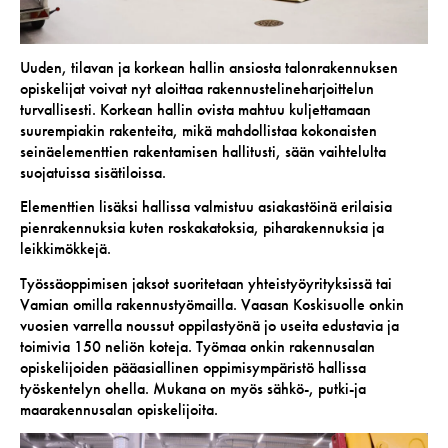
Uuden, tilavan ja korkean hallin ansiosta talonrakennuksen
opiskelijat voivat nyt aloittaa rakennustelineharjoittelun
turvallisesti. Korkean hallin ovista mahtuu kuljettamaan
suurempiakin rakenteita, mikä mahdollistaa kokonaisten
seinäelementtien rakentamisen hallitusti, sään vaihtelulta
suojatuissa sisätiloissa.
Elementtien lisäksi hallissa valmistuu asiakastöinä erilaisia
pienrakennuksia kuten roskakatoksia, piharakennuksia ja
leikkimökkejä.
Työssäoppimisen jaksot suoritetaan yhteistyöyrityksissä tai
Vamian omilla rakennustyömailla. Vaasan Koskisuolle onkin
vuosien varrella noussut oppilastyönä jo useita edustavia ja
toimivia 150 neliön koteja. Työmaa onkin rakennusalan
opiskelijoiden pääasiallinen oppimisympäristö hallissa
työskentelyn ohella. Mukana on myös sähkö-, putki-ja
maarakennusalan opiskelijoita.