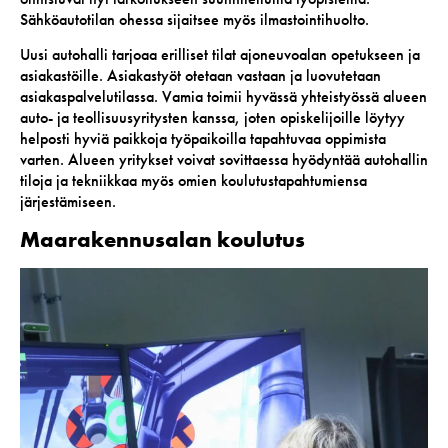
Sähköautotilan ohessa sijaitsee myös ilmastointihuolto.
Uusi autohalli tarjoaa erilliset tilat ajoneuvoalan opetukseen ja
asiakastöille. Asiakastyöt otetaan vastaan ja luovutetaan
asiakaspalvelutilassa. Vamia toimii hyvässä yhteistyössä alueen
auto- ja teollisuusyritysten kanssa, joten opiskelijoille löytyy
helposti hyviä paikkoja työpaikoilla tapahtuvaa oppimista
varten. Alueen yritykset voivat sovittaessa hyödyntää autohallin
tiloja ja tekniikkaa myös omien koulutustapahtumiensa
järjestämiseen.
Maarakennusalan koulutus