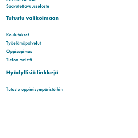
Saavutettavuusseloste
Tutustu valikoimaan
Koulutukset
Työelämäpalvelut
Oppisopimus
Tietoa meistä
Hyödyllisiä linkkejä
Tutustu oppimisympäristöihin
VamiaGuide
Yksilölliset opintopolut
Yhteystiedot