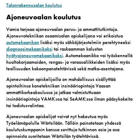
Talonrakennusalan koulutus
Ajoneuvoalan koulutus
Vamia tarjoaa ajoneuvoalan perus- ja ammattitutkintoja.
Ajoneuvotekniikan osaamisalan opiskelijana voi erikoistua
automekaanikon
lisäksi myös sähköjärjestelmiin perehtyneeksi
diagnoosimekaanikoksi
tai raskaamman kaluston
hyötyajoneuvomekaanikoksi
. Automekaanikko voi työskennellä
huoltokorjaamoiden, rengas- ja varaosaliikkeiden lisäksi myös
teollisuuden kokoonpanotehtävissä sekä matka-asentajana.
Ajoneuvoalan opiskelijoilla on mahdollisuus sisällyttää
opintoihinsa konetekniikan insinööriopintoja Vaasan
ammattikorkeakoulussa ja jatkaa valmistuttuaan
insinööriopintoja VAMK:ssa tai SeAMK:ssa ilman pääsykokeita
tai todistusvalintaa.
Ajoneuvoalan opiskelijat voivat nyt hakeutua myös
Työelämäpolulle Wärtsilään. Tällöin painotetaan yhdessä
koulutuskumppanin kanssa sovittuja tutkinnon osia ja osa
opinnoista suoritetaan Wärtsilän työtehtävissä.