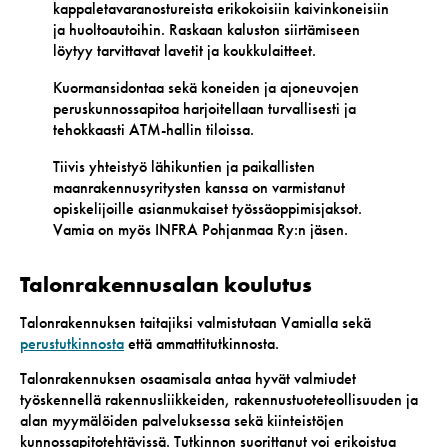
kappaletavaranostureista erikokoisiin kaivinkoneisiin
ja huoltoautoihin. Raskaan kaluston siirtämiseen
löytyy tarvittavat lavetit ja koukkulaitteet.
Kuormansidontaa sekä koneiden ja ajoneuvojen
peruskunnossapitoa harjoitellaan turvallisesti ja
tehokkaasti ATM-hallin tiloissa.
Tiivis yhteistyö lähikuntien ja paikallisten
maanrakennusyritysten kanssa on varmistanut
opiskelijoille asianmukaiset työssäoppimisjaksot.
Vamia on myös INFRA Pohjanmaa Ry:n jäsen.
Talonrakennusalan koulutus
Talonrakennuksen taitajiksi valmistutaan Vamialla sekä
perustutkinnosta
että ammattitutkinnosta.
Talonrakennuksen osaamisala antaa hyvät valmiudet
työskennellä rakennusliikkeiden, rakennustuoteteollisuuden ja
alan myymälöiden palveluksessa sekä kiinteistöjen
kunnossapitotehtävissä. Tutkinnon suorittanut voi erikoistua