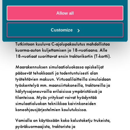
ATM-hallissa koulutetaan
maarakennuskoneen
kuljettajia
rakennusalan perustutkinnon puitteissa.
Allow all
Maarakennuskoneenkuljettajat työskentelevät
tuotanto- ja kunnossapitotöissä. He voivat urakoida
joko itsenäisinä yrittäjinä tai yritysten ja kuntien
Customize
palveluksessa.
Tutkintoon kuuluva C-ajolupakoulutus mahdollistaa
kuorma-auton kuljettamisen jo 18-vuotiaana. Alle
18-vuotiaat suorittavat ensin traktorikortin (T-kortti).
Maarakennuksen simulaatioluokassa opiskelijat
pääsevät tehokkaasti ja todentuntuisesti alan
työtehtävien makuun. Virtuaalilaitteilla simuloidaan
työskentelyä mm. maansiirtokoneilla, traktoreilla ja
hälytysajoneuvoilla erilaisissa ympäristöissä ja
tilanteissa. Myös yritykset voivat hyödyntää
simulaatioluokan tekniikkaa kaivinkoneiden
koneohjausjärjestelmien koulutuksissa.
Vamialla on käytössään koko kalustoketju trukeista,
pyöräkuormaajista, traktorista ja