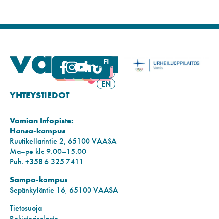
FI
SV
EN
YHTEYSTIEDOT
Vamian Infopiste:
Hansa-kampus
Ruutikellarintie 2, 65100 VAASA
Ma–pe klo 9.00–15.00
Puh. +358 6 325 7411
Sampo-kampus
Sepänkyläntie 16, 65100 VAASA
Tietosuoja
Rekisteriseloste