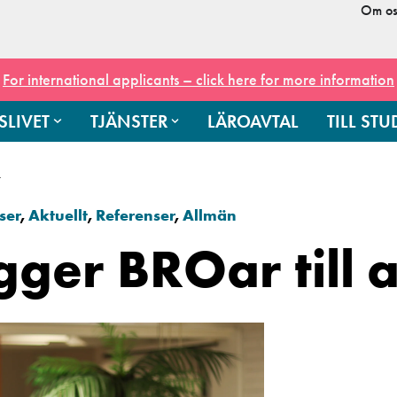
Om os
For international applicants – click here for more information
SLIVET
TJÄNSTER
LÄROAVTAL
TILL ST
t
ser
,
Aktuellt
,
Referenser
,
Allmän
ger BROar till a