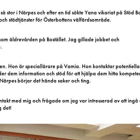
så stor i Närpes och efter en tid sökte Yana vikariat på Stöd B
och städtjänster för Österbottens välfärdsområde.
nom äldrevården på Bostället. Jag gillade jobbet och
.
lden. Hon är speciallärare på Vamia. Hon kontaktar potentiella
er dem information och stöd för att hjälpa dem hitta kompete
 i Närpes börjar det hända saker och ting.
ntakt med mig och frågade om jag var intresserad av att ingå 
g det!