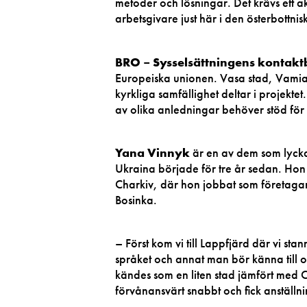
metoder och lösningar. Det krävs ett 
arbetsgivare just här i den österbottni
BRO –
Sysselsättningens kontaktb
Europeiska unionen. Vasa stad, Vamia
kyrkliga samfällighet deltar i projekt
av olika anledningar behöver stöd för a
Yana Vinnyk
är en av dem som lyckats
Ukraina började för tre år sedan. Hon
Charkiv, där hon jobbat som företagare 
Bosinka.
– Först kom vi till Lappfjärd där vi sta
språket och annat man bör känna till om
kändes som en liten stad jämfört med
förvånansvärt snabbt och fick anställ