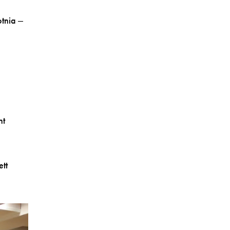
otnia ‒
nt
ett