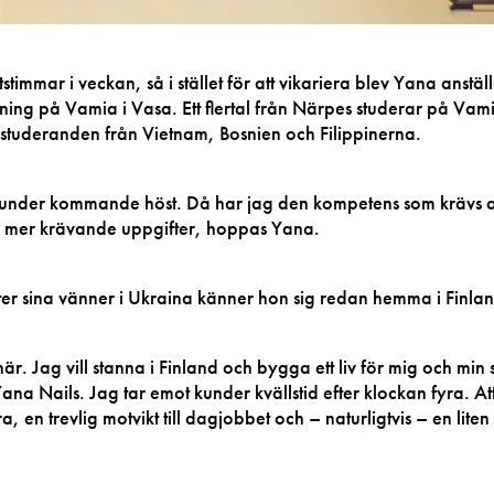
stimmar i veckan, så i stället för att vikariera blev Yana anstäl
ng på Vamia i Vasa. Ett flertal från Närpes studerar på Vam
 studeranden från Vietnam, Bosnien och Filippinerna.
 under kommande höst. Då har jag den kompetens som krävs 
n mer krävande uppgifter, hoppas Yana.
ter sina vänner i Ukraina känner hon sig redan hemma i Finla
r. Jag vill stanna i Finland och bygga ett liv för mig och min 
Yana Nails. Jag tar emot kunder kvällstid efter klockan fyra. At
n trevlig motvikt till dagjobbet och – naturligtvis – en liten