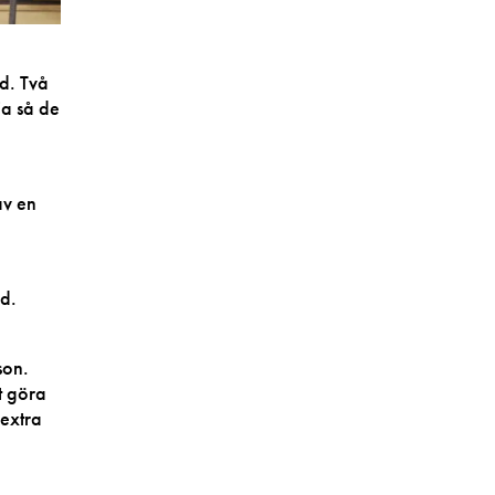
ld. Två
ia så de
av en
nd.
son.
t göra
 extra