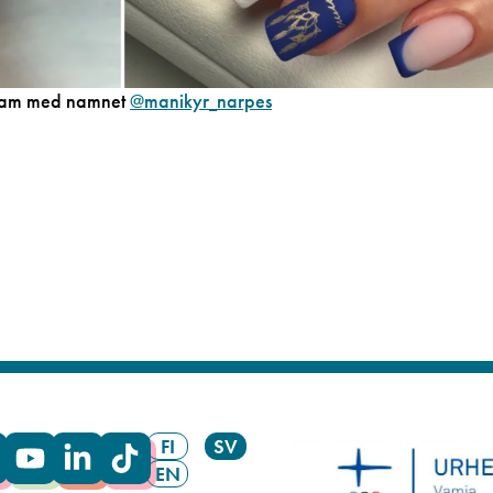
gram med namnet
@manikyr_narpes
FI
SV
EN