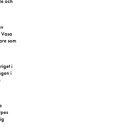
de och
av
h Vasa
rare som
iget i
ngen i
n
a
rpes
ig