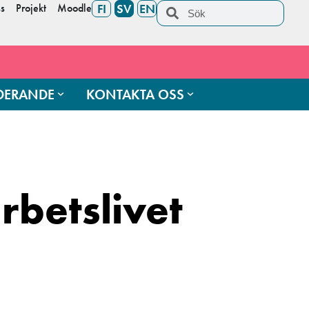
s
Projekt
Moodle
FI
SV
EN
UDERANDE
KONTAKTA OSS
rbetslivet