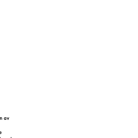
en av
e