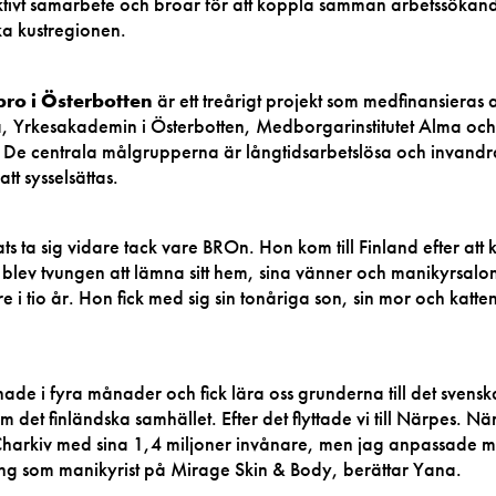
aktivt samarbete och broar för att koppla samman arbetssökan
ska kustregionen.
ro i Österbotten
är ett treårigt projekt som medfinansieras 
, Yrkesakademin i Österbotten, Medborgarinstitutet Alma oc
et. De centrala målgrupperna är långtidsarbetslösa och invand
tt sysselsättas.
 ta sig vidare tack vare BROn. Hon kom till Finland efter att kr
 blev tvungen att lämna sitt hem, sina vänner och manikyrsalo
i tio år. Hon fick med sig sin tonåriga son, sin mor och katte
nnade i fyra månader och fick lära oss grunderna till det svensk
 det finländska samhället. Efter det flyttade vi till Närpes. Nä
 Charkiv med sina 1,4 miljoner invånare, men jag anpassade m
ning som manikyrist på Mirage Skin & Body, berättar Yana.