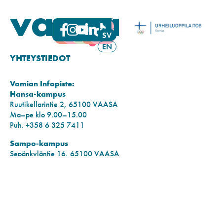
FI
SV
EN
YHTEYSTIEDOT
Vamian Infopiste:
Hansa-kampus
Ruutikellarintie 2, 65100 VAASA
Ma–pe klo 9.00–15.00
Puh. +358 6 325 7411
Sampo-kampus
Sepänkyläntie 16, 65100 VAASA
Tietosuoja
Rekisteriseloste
Saavutettavuusseloste
KONTAKTINFORMATION