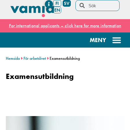
FI
SV
EN
For international applicants – click here for more information
Hemsida
För arbetslivet
Examensutbildning
Examensutbildning