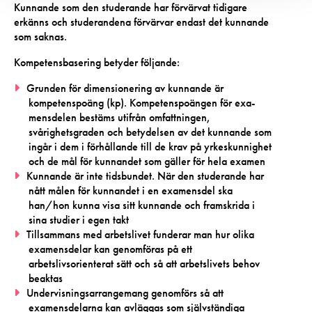
Kunnande som den studerande har förvärvat tidigare
erkänns och studerandena förvärvar endast det kunnande
som saknas.
Kompetensbasering betyder följande:
Grunden för dimensionering av kunnande är
kompetenspoäng (kp). Kompetenspoängen för exa-
mensdelen bestäms utifrån omfattningen,
svårighetsgraden och betydelsen av det kunnande som
ingår i dem i förhållande till de krav på yrkeskunnighet
och de mål för kunnandet som gäller för hela examen
Kunnande är inte tidsbundet. När den studerande har
nått målen för kunnandet i en examensdel ska
han/hon kunna visa sitt kunnande och framskrida i
sina studier i egen takt
Tillsammans med arbetslivet funderar man hur olika
examensdelar kan genomföras på ett
arbetslivsorienterat sätt och så att arbetslivets behov
beaktas
Undervisningsarrangemang genomförs så att
examensdelarna kan avläggas som självständiga