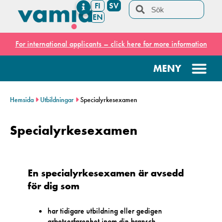
FI
SV
EN
For international applicants – click here for more information
Hemsida
Utbildningar
Specialyrkesexamen
Specialyrkesexamen
En specialyrkesexamen är avsedd
för dig som
har tidigare utbildning eller gedigen
arbetserfarenhet inom din bransch