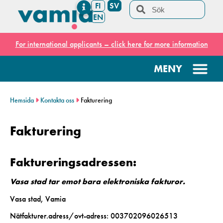
FI
SV
EN
For international applicants – click here for more information
Hemsida
Kontakta oss
Fakturering
Fakturering
Faktureringsadressen:
Vasa stad tar emot bara elektroniska fakturor.
Vasa stad, Vamia
Nätfakturer.adress/ovt-adress: 003702096026513