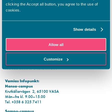
Vamian Infopiste:
clicking the Accept all button, you agree to the use of
Hansa-kampus
cookies.
Ruutikellarintie 2, 65100 VAASA
Ma–pe klo 9.00–15.00
Puh. +358 6 325 7411
Show details
Sampo-kampus
Sepänkyläntie 16, 65100 VAASA
Allow all
Tietosuoja
Rekisteriseloste
Saavutettavuusseloste
Customize
KONTAKTINFORMATION
Vamias Infopunkt:
Hansa-campus
Krutkällarvägen 2, 65100 VASA
Mån–fre kl. 9.00–15.00
Tel. +358 6 325 7411
Sampo-campus