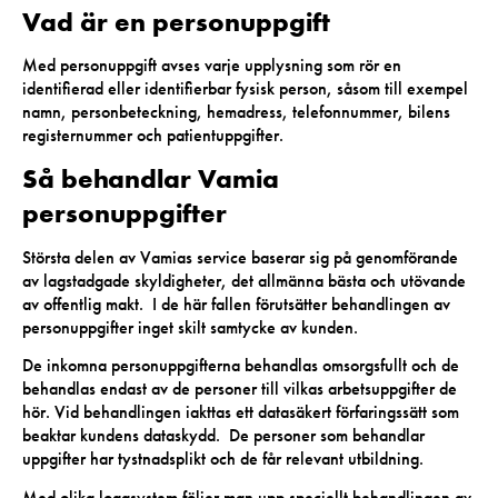
Vad är en personuppgift
Med personuppgift avses varje upplysning som rör en
identifierad eller identifierbar fysisk person, såsom till exempel
namn, personbeteckning, hemadress, telefonnummer, bilens
registernummer och patientuppgifter.
Så behandlar Vamia
personuppgifter
Största delen av Vamias service baserar sig på genomförande
av lagstadgade skyldigheter, det allmänna bästa och utövande
av offentlig makt. I de här fallen förutsätter behandlingen av
personuppgifter inget skilt samtycke av kunden.
De inkomna personuppgifterna behandlas omsorgsfullt och de
behandlas endast av de personer till vilkas arbetsuppgifter de
hör. Vid behandlingen iakttas ett datasäkert förfaringssätt som
beaktar kundens dataskydd. De personer som behandlar
uppgifter har tystnadsplikt och de får relevant utbildning.
Med olika loggsystem följer man upp speciellt behandlingen av