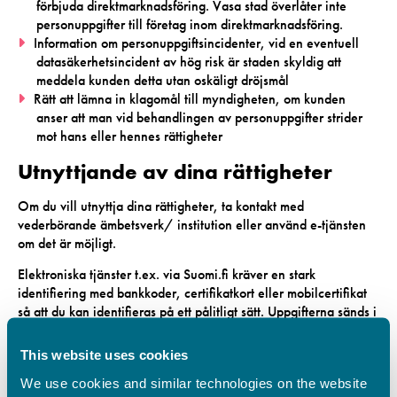
förbjuda direktmarknadsföring. Vasa stad överlåter inte
personuppgifter till företag inom direktmarknadsföring.
Information om personuppgiftsincidenter, vid en eventuell
datasäkerhetsincident av hög risk är staden skyldig att
meddela kunden detta utan oskäligt dröjsmål
Rätt att lämna in klagomål till myndigheten, om kunden
anser att man vid behandlingen av personuppgifter strider
mot hans eller hennes rättigheter
Utnyttjande av dina rättigheter
Om du vill utnyttja dina rättigheter, ta kontakt med
vederbörande ämbetsverk/ institution eller använd e-tjänsten
om det är möjligt.
Elektroniska tjänster t.ex. via Suomi.fi kräver en stark
identifiering med bankkoder, certifikatkort eller mobilcertifikat
så att du kan identifieras på ett pålitligt sätt. Uppgifterna sänds i
regel utan avgift. Om begäran om uppgifter kommer ofta från
samma person eller om de är ovanligt omfattande kan en skälig
This website uses cookies
avgift tas ut för dem.
We use cookies and similar technologies on the website