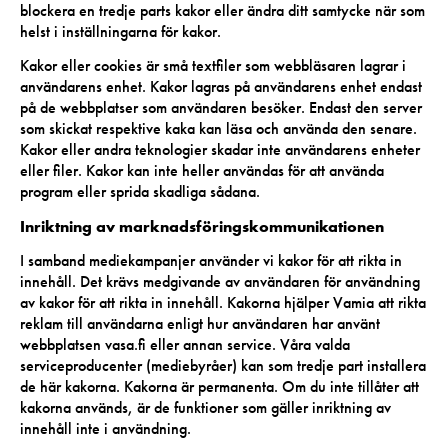
blockera en tredje parts kakor eller ändra ditt samtycke när som
helst i inställningarna för kakor.
Kakor eller cookies är små textfiler som webbläsaren lagrar i
användarens enhet. Kakor lagras på användarens enhet endast
på de webbplatser som användaren besöker. Endast den server
som skickat respektive kaka kan läsa och använda den senare.
Kakor eller andra teknologier skadar inte användarens enheter
eller filer. Kakor kan inte heller användas för att använda
program eller sprida skadliga sådana.
Inriktning av marknadsföringskommunikationen
I samband mediekampanjer använder vi kakor för att rikta in
innehåll. Det krävs medgivande av användaren för användning
av kakor för att rikta in innehåll. Kakorna hjälper Vamia att rikta
reklam till användarna enligt hur användaren har använt
webbplatsen vasa.fi eller annan service. Våra valda
serviceproducenter (mediebyråer) kan som tredje part installera
de här kakorna. Kakorna är permanenta. Om du inte tillåter att
kakorna används, är de funktioner som gäller inriktning av
innehåll inte i användning.