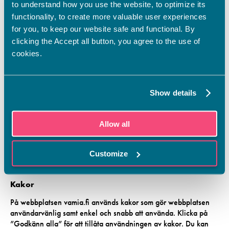
Insamling av uppgifter
to understand how you use the website, to optimize its
functionality, to create more valuable user experiences
På webbplatsen vamia.fi insamlas uppgifter om
for you, to keep our website safe and functional. By
med vilka apparater webbplatsen har använts
clicking the Accept all button, you agree to the use of
från vilken webbadress de som använder webbplatsen har
cookies.
kommit till webbplatsen
vilka enskilda sidor användarna har besökt
hur många användare webbplatsen har, mängden besökare
Show details
på enskilda sidor syns endast i form av antal
Uppgifternas användningsändamål
Allow all
Uppgifterna används för att säkerställa att webbplatsen fungerar
tekniskt och för att säkerställa datasäkerheten, för analys och
Customize
utveckling av webbplatsen samt inriktning av
marknadsföringskommunikationen på nedan beskrivet sätt.
Kakor
På webbplatsen vamia.fi används kakor som gör webbplatsen
användarvänlig samt enkel och snabb att använda. Klicka på
”Godkänn alla” för att tillåta användningen av kakor. Du kan