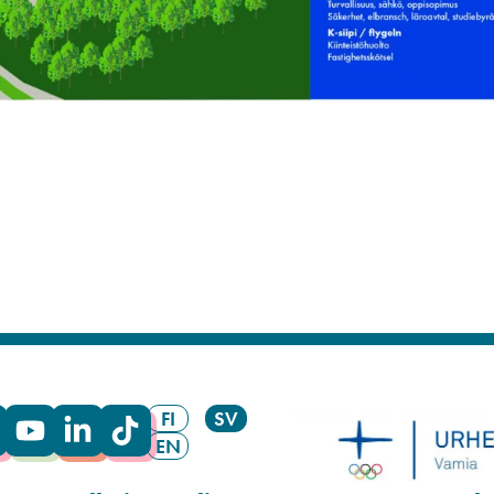
FI
SV
EN