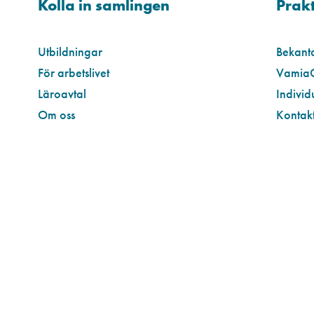
Kolla in samlingen
Prakt
Utbildningar
Bekant
För arbetslivet
Vamia
Läroavtal
Individ
Om oss
Kontakt