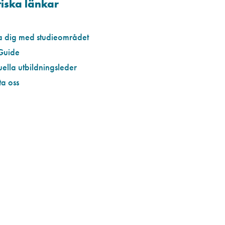
iska länkar
a dig med studieområdet
Guide
uella utbildningsleder
a oss