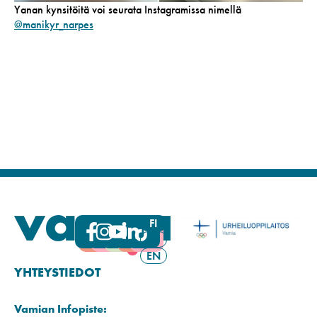
Yanan kynsitöitä voi seurata Instagramissa nimellä
@manikyr_narpes
FI
SV
EN
YHTEYSTIEDOT
Vamian Infopiste: