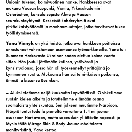
Unionin tukema, kolmivuotinen hanke. Hankkeessa ovat
mukana Vaasan kaupunki, Vamia, Yrkesakademin i
Österbotten, kansalaisopisto Alma ja Vaasan
seurakuntayhtymä. Keskeisiä kohderyhmiä ovat
pitkäaikaistyöttömät ja maahanmuuttajat, jotka tarvitsevat tukea
työllistymiseensä.
Yana Vinnyk
on yksi heistä, jotka ovat hankkeen puitteissa
onnistuneet vahvistamaan asemaansa työmarkkinoilla. Yana tuli
Suomeen Harkovasta Ukrainan sodan alettua kolme vuotta
sitten. Hän joutui jättämään kotinsa, ystävänsä ja
kynsistudionsa, jossa hän oli työskennellyt yrittäjänä jo
kymmenen vuotta. Mukaansa hän sai teini-ikäisen poikansa,
äitinsä ja kissansa Bosinkan.
– Aluksi vietimme neljä kuukautta Lapväärttissä. Opiskelimme
ruotsin kielen alkeita ja totuttelimme elämään osana
suomalaista yhteiskuntaa. Sen jälkeen muutimme Närpiöön.
Närpiö tuntui todella pieneltä verrattuna 1,4 miljoonan
asukkaan Harkovaan, mutta sopeuduin yllättävän nopeasti ja
löysin töitä Mirage Skin & Body -kauneushoitolasta
manikyristinä, Yana kertoo.