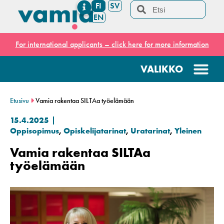
FI
SV
EN
For international applicants – click here for more information
Etusivu
Vamia rakentaa SILTAa työelämään
15.4.2025
Oppisopimus
,
Opiskelijatarinat
,
Uratarinat
,
Yleinen
Vamia rakentaa SILTAa
työelämään