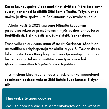
Koska kauneuspalveluiden markkinat eivät ole Närpiössa kovin
suuret, Yana haki kesätöitä Stöd Botnia Tuelta. Yritys tuottaa
ruoka- ja siivouspalveluita Pohjanmaan hyvinvointialueelle.
– Aloitin kesällä 2023 sijaisena Närpiön kaupungin
palvelukeskuksessa ja myöhemmin myös vanhustenhuollossa
Boställetissä. Pidin työstä ja työyhteisöstä, Yana toteaa.
Tässä vaiheessa kuvaan astuu
Maarit Karlsson
. Maarit on
ammatillinen erityisopettaja Vamialla ja yksi SILTA-hankkeen
lähettiläistä. Hän ottaa yhteyttä alueen työnantajiin ja tarjoaa
heille tietoa ja tukea ammattitaitoisen työvoiman hakuun.
Maaritin vierailtua Närpiössä alkaa tapahtua.
– Esimieheni Elisa ja Julia tiedustelivat, olisinko kiinnostunut
solmimaan oppisopimuksen Stöd Botnia Tuen kanssa. Tietysti
olin!
This website uses cookies
We use cookies and similar technologies on the website