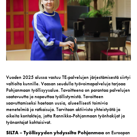
Vuoden 2025 alussa vastuu TE-palvelujen järjestämisestä siirtyi
valtiolta kunnille. Vaasan seudulla työvoimapalveluja tarjoaa
Pohjanmaan työllisyysalue. Tavoitteena on parantaa palvelujen
saatavuutta ja nopeuttaa työllistymistä. Tavoitteen
saavuttamiseksi haetaan uusia, alueellisesti toimivia
menetelmiä ja ratkaisuja. Tarvitaan aktiivista yhteistyötä ja
oikeita kontakteja, jotta Rannikko-Pohjanmaan työnhakijat ja
työnantajat kohtaisivat.
SILTA – Työllisyyden yhdyssilta Pohjanmaa
on Euroopan