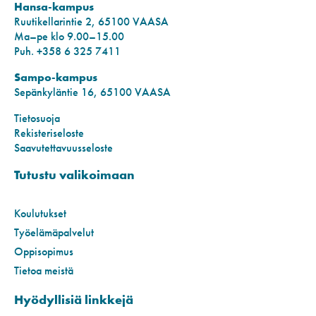
Hansa-kampus
Ruutikellarintie 2, 65100 VAASA
Ma–pe klo 9.00–15.00
Puh. +358 6 325 7411
Sampo-kampus
Sepänkyläntie 16, 65100 VAASA
Tietosuoja
Rekisteriseloste
Saavutettavuusseloste
Tutustu valikoimaan
Koulutukset
Työelämäpalvelut
Oppisopimus
Tietoa meistä
Hyödyllisiä linkkejä