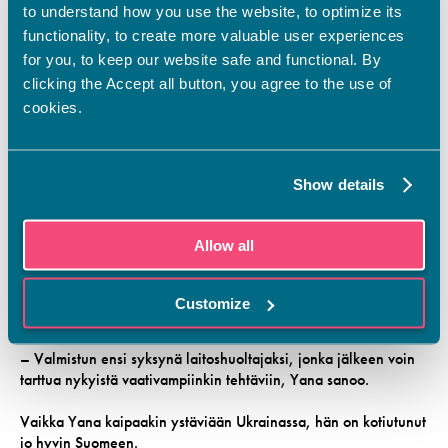
to understand how you use the website, to optimize its
functionality, to create more valuable user experiences
for you, to keep our website safe and functional. By
clicking the Accept all button, you agree to the use of
cookies.
Show details
Oppisopimuskoulutus vaatii vähintään 25 työtuntia viikossa,
joten sijaisuuksien sijaan Yana vakinaistettiin. Kaksi päivää
Allow all
kuukaudessa hänellä on lähipäivä Vamialla Vaasassa. Vamialla
opiskelee useita närpiöläisiä, jotta kimppakyytikin järjestyy
yleensä helposti. Yanan ryhmässä on opiskelijoita Ukrainasta,
Customize
Vietnamista, Bosniasta ja Filippiineiltä.
– Valmistun ensi syksynä laitoshuoltajaksi, jonka jälkeen voin
tarttua nykyistä vaativampiinkin tehtäviin, Yana sanoo.
Vaikka Yana kaipaakin ystäviään Ukrainassa, hän on kotiutunut
jo hyvin Suomeen.