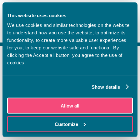
This website uses cookies
We use cookies and similar technologies on the website
to understand how you use the website, to optimize its
functionality, to create more valuable user experiences
for you, to keep our website safe and functional. By
clicking the Accept all button, you agree to the use of
cookies.
FI
SV
EN
Show details
YHTEYSTIEDOT
Vamian Infopiste:
Allow all
Hansa-kampus
Ruutikellarintie 2, 65100 VAASA
Ma–pe klo 9.00–15.00
Customize
Puh. +358 6 325 7411