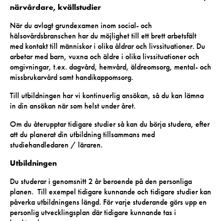
närvårdare, kvällstudier
När du avlagt grundexamen inom social- och
hälsovårdsbranschen har du möjlighet till ett brett arbetsfält
med kontakt till människor i olika åldrar och livssituationer. Du
arbetar med barn, vuxna och äldre i olika livssituationer och
omgivningar, t.ex. dagvård, hemvård, äldreomsorg, mental- och
missbrukarvård samt handikappomsorg.
Till utbildningen har vi kontinuerlig ansökan, så du kan lämna
in din ansökan när som helst under året.
Om du återupptar tidigare studier så kan du börja studera, efter
att du planerat din utbildning tillsammans med
studiehandledaren / läraren.
Utbildningen
Du studerar i genomsnitt 2 år beroende på den personliga
planen. Till exempel tidigare kunnande och tidigare studier kan
påverka utbildningens längd. För varje studerande görs upp en
personlig utvecklingsplan där tidigare kunnande tas i