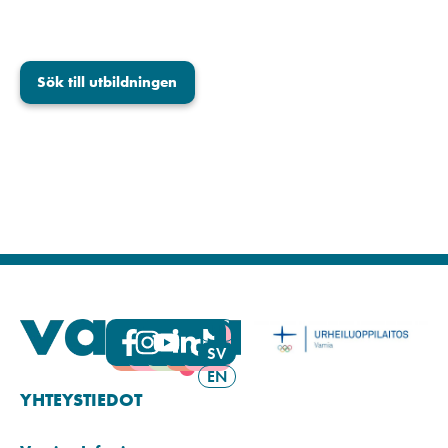
Sök till utbildningen
FI
SV
EN
YHTEYSTIEDOT