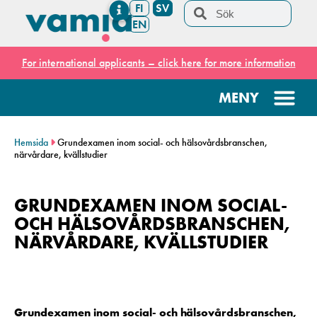
FI
SV
EN
For international applicants – click here for more information
Hemsida
Grundexamen inom social- och hälsovårdsbranschen,
närvårdare, kvällstudier
GRUNDEXAMEN INOM SOCIAL-
OCH HÄLSOVÅRDSBRANSCHEN,
NÄRVÅRDARE, KVÄLLSTUDIER
Grundexamen inom social- och hälsovårdsbranschen,