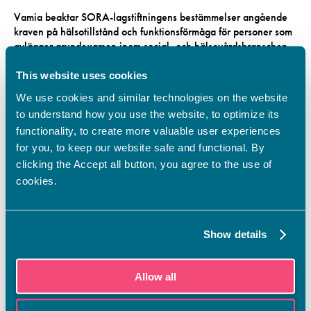
Vamia beaktar SORA-lagstiftningens bestämmelser angående
kraven på hälsotillstånd och funktionsförmåga för personer som
avlägger grundexamen inom social- och hälsovårdsbranschen.
Språkkravet är av nivå B1.1. Om du har ett annat modersmål än
This website uses cookies
svenska kallas du till ett språkprov,
se antagninsgkriterierna
.
We use cookies and similar technologies on the website
Du kan bifoga dina skol- och arbetsintyg samt eventuella intyg
to understand how you use the website, to optimize its
om dina svenska språkkunskaper till din ansökan. Detta kan
functionality, to create more valuable user experiences
snabba på handläggningen av din ansökan. Innan du fyller i
for you, to keep our website safe and functional. By
ansökan är det bra att skanna eller fotografera intygen för att
clicking the Accept all button, you agree to the use of
kunna bifoga dem.
cookies.
Avgifter för studierna
Show details
Utbildningen är gratis för finländska medborgare samt
medborgare från EU/ETA området, men kostnader kan
tillkomma för t.ex. studiematerial.
Allow all
Från och med 1.8.2026 gäller studieavgifter för studerande som