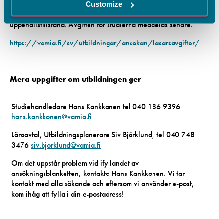
inte är medborgare i EU-/EES-länder. Studerande kan dock
Customize
befrias från studieavgiften till exempel på grund av sitt
uppehållstillstånd. Avgiften för studierna meddelas senare.
https://vamia.fi/sv/utbildningar/ansokan/lasarsavgifter/
Mera uppgifter om utbildningen ger
Studiehandledare Hans Kankkonen tel 040 186 9396
hans.kankkonen@vamia.fi
Läroavtal, Utbildningsplanerare Siv Björklund, tel 040 748
3476
siv.bjorklund@vamia.fi
Om det uppstår problem vid ifyllandet av
ansökningsblanketten, kontakta Hans Kankkonen. Vi tar
kontakt med alla sökande och eftersom vi använder e-post,
kom ihåg att fylla i din e-postadress!