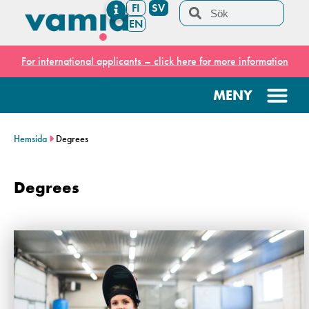
FI
SV
EN
For international applicants – click here for more information
Hemsida
Degrees
Degrees