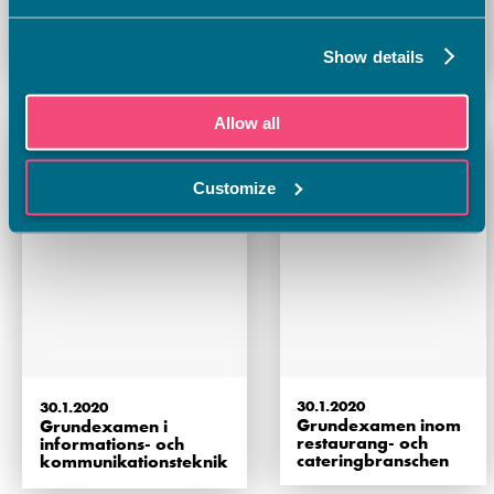
30.1.2020
30.1.2020
Grundexamen inom
Grundexamen inom
mediebranschen och
säkerhetsbranschen
Show details
visuell framställning
Allow all
Customize
30.1.2020
30.1.2020
Grundexamen inom
Grundexamen i
restaurang- och
informations- och
cateringbranschen
kommunikationsteknik