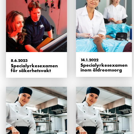
14.1.2022
8.6.2023
Specialyrkesexamen
Specialyrkesexamen
inom äldreomsorg
för säkerhetsvakt