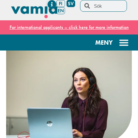
FI
SV
EN
For international applicants – click here for more information