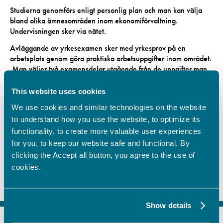
Studierna genomförs enligt personlig plan och man kan välja
bland olika ämnesområden inom ekonomiförvaltning.
Undervisningen sker via nätet.
Avläggande av yrkesexamen sker med yrkesprov på en
arbetsplats genom göra praktiska arbetsuppgifter inom området.
Man väljer två examensdelar utgående från de uppgifter man
har i företaget samt den obligatoriska delen ”Arbete inom
affärsverksamhet”.
This website uses cookies
We use cookies and similar technologies on the website
to understand how you use the website, to optimize its
functionality, to create more valuable user experiences
for you, to keep our website safe and functional. By
clicking the Accept all button, you agree to the use of
cookies.
Show details