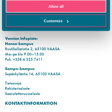
Allow all
FI
SV
EN
Customize
YHTEYSTIEDOT
Vamian Infopiste:
Hansa-kampus
Ruutikellarintie 2, 65100 VAASA
Ma–pe klo 9.00–15.00
Puh. +358 6 325 7411
Sampo-kampus
Sepänkyläntie 16, 65100 VAASA
Tietosuoja
Rekisteriseloste
Saavutettavuusseloste
KONTAKTINFORMATION