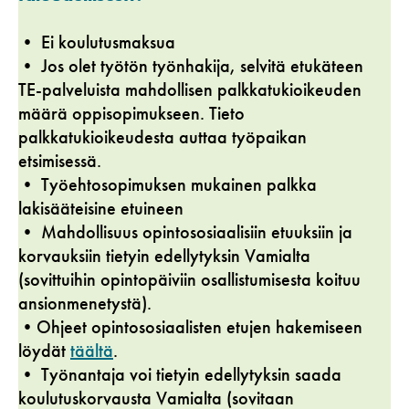
• Ei koulutusmaksua
• Jos olet työtön työnhakija, selvitä etukäteen
TE-palveluista mahdollisen palkkatukioikeuden
määrä oppisopimukseen. Tieto
palkkatukioikeudesta auttaa työpaikan
etsimisessä.
• Työehtosopimuksen mukainen palkka
lakisääteisine etuineen
• Mahdollisuus opintososiaalisiin etuuksiin ja
korvauksiin tietyin edellytyksin Vamialta
(sovittuihin opintopäiviin osallistumisesta koituu
ansionmenetystä).
•Ohjeet opintososiaalisten etujen hakemiseen
löydät
täältä
.
• Työnantaja voi tietyin edellytyksin saada
koulutuskorvausta Vamialta (sovitaan