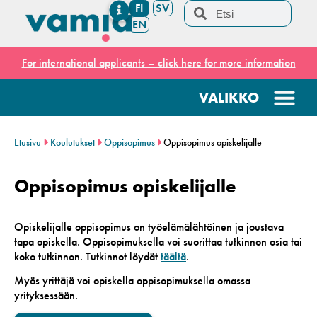
FI
SV
EN
For international applicants – click here for more information
Etusivu
Koulutukset
Oppisopimus
Oppisopimus opiskelijalle
Oppisopimus opiskelijalle
Opiskelijalle oppisopimus on työelämälähtöinen ja joustava
tapa opiskella. Oppisopimuksella voi suorittaa tutkinnon osia tai
koko tutkinnon. Tutkinnot löydät
täältä
.
Myös yrittäjä voi opiskella oppisopimuksella omassa
yrityksessään.