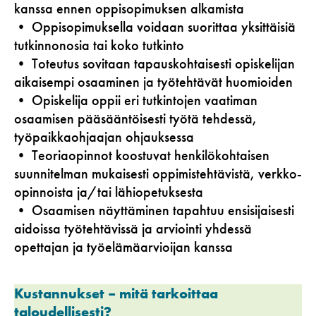
kanssa ennen oppisopimuksen alkamista
• Oppisopimuksella voidaan suorittaa yksittäisiä
tutkinnonosia tai koko tutkinto
• Toteutus sovitaan tapauskohtaisesti opiskelijan
aikaisempi osaaminen ja työtehtävät huomioiden
• Opiskelija oppii eri tutkintojen vaatiman
osaamisen pääsääntöisesti työtä tehdessä,
työpaikkaohjaajan ohjauksessa
• Teoriaopinnot koostuvat henkilökohtaisen
suunnitelman mukaisesti oppimistehtävistä, verkko-
opinnoista ja/tai lähiopetuksesta
• Osaamisen näyttäminen tapahtuu ensisijaisesti
aidoissa työtehtävissä ja arviointi yhdessä
opettajan ja työelämäarvioijan kanssa
Kustannukset – mitä tarkoittaa
taloudellisesti?