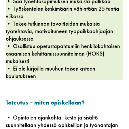
• Saa työehtosopimuksen mukaista palkkaa
• Työskentelee keskimäärin vähintään 25 tuntia
viikossa
• Tekee tutkinnon tavoitteiden mukaisia
työtehtäviä, motivoituneen työpaikkaohjaajan
ohjauksessa
• Osallistuu opetustapahtumiin henkilökohtaisen
osaamisen kehittämissuunnitelman (HOKS)
mukaisesti
• Ei ole kirjoilla muuhun toisen asteen
koulutukseen
Toteutus – miten opiskellaan?
• Opintojen ajankohta, kesto ja sisältö
suunnitellaan yhdessä opiskelijan ja työnantajan