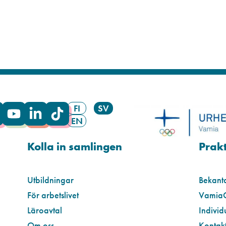
FI
SV
EN
Kolla in samlingen
Prakt
Utbildningar
Bekant
För arbetslivet
Vamia
Läroavtal
Individ
Om oss
Kontakt