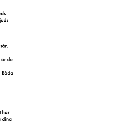
uds
juds
sår.
 är de
. Båda
t har
a dina