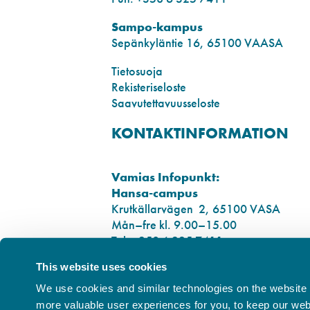
Sampo-kampus
Sepänkyläntie 16, 65100 VAASA
Tietosuoja
Rekisteriseloste
Saavutettavuusseloste
KONTAKTINFORMATION
Vamias Infopunkt:
Hansa-campus
Krutkällarvägen 2, 65100 VASA
Mån–fre kl. 9.00–15.00
Tel. +358 6 325 7411
This website uses cookies
Sampo-campus
Smedsbyvägen 16, 65100 VASA
We use cookies and similar technologies on the website t
more valuable user experiences for you, to keep our websi