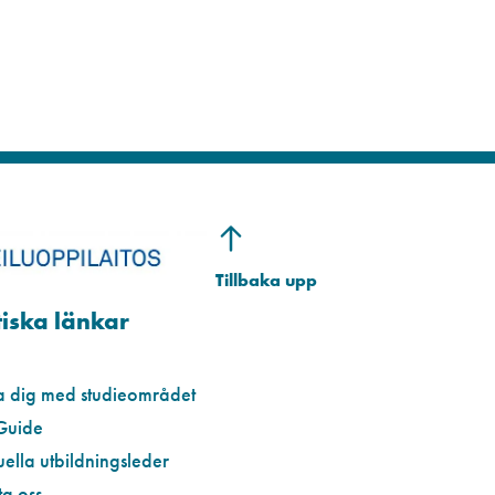
iska länkar
a dig med studieområdet
Guide
uella utbildningsleder
a oss