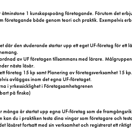
åtminstone 1 kunskapspoäng företagande. Förutom det erbj
om företagande både genom teori och praktik. Exempelvis erb
 där den studerande startar upp ett eget UF-företag för ett lä
enemang.
anordnad av UF företagen tillsammans med lärare. Målgruppen
nder nästa läsår.
tt företag 15 kp samt Planering av företagsverksamhet 15 kp
delvis avläggas inom det egna UF-företaget.
rna i yrkessicklighet i Företagsamhetsgrenen
bart på finska)
r många år startat upp egna UF-företag som de framgångsrik
am kan du i praktiken testa dina vingar som företagare och test
 läsåret fortsatt med sin verksamhet och registrerat ett riktigt