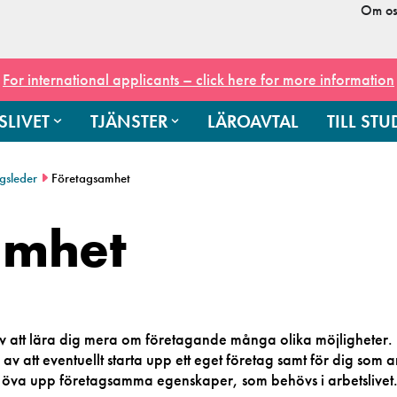
Om os
For international applicants – click here for more information
SLIVET
TJÄNSTER
LÄROAVTAL
TILL ST
ngsleder
Företagsamhet
amhet
v att lära dig mera om företagande många olika möjligheter.
av att eventuellt starta upp ett eget företag samt för dig som 
h öva upp företagsamma egenskaper, som behövs i arbetslivet