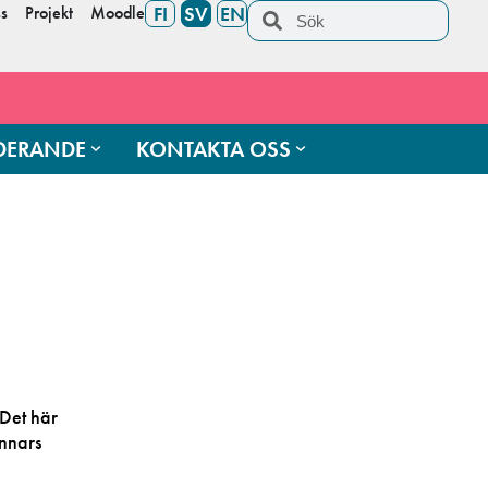
s
Projekt
Moodle
FI
SV
EN
UDERANDE
KONTAKTA OSS
 Det här
annars
.