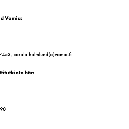
id Vamia:
7453, carola.holmlund(a)vamia.fi
itutkinto här:
290