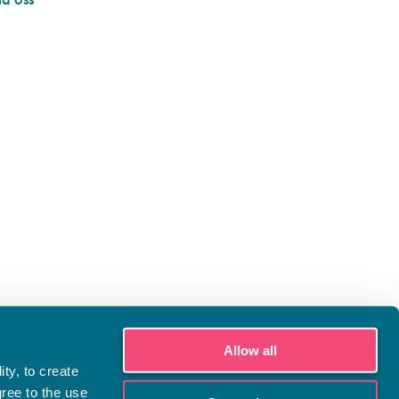
Allow all
ty, to create
gree to the use