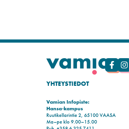
YHTEYSTIEDOT
Vamian Infopiste:
Hansa-kampus
Ruutikellarintie 2, 65100 VAASA
Ma–pe klo 9.00–15.00
Puh. +358 6 325 7411