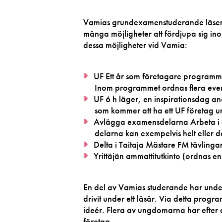
Vamias grundexamenstuderande läser 
många möjligheter att fördjupa sig in
dessa möjligheter vid Vamia:
UF Ett år som företagare programmet
Inom programmet ordnas flera ev
UF 6 h läger, en inspirationsdag 
som kommer att ha ett UF företag u
Avlägga examensdelarna Arbeta i e
delarna kan exempelvis helt eller 
Delta i Taitaja Mästare FM tävlinga
Yrittäjän ammattitutkinto (ordnas en
En del av Vamias studerande har unde
drivit under ett läsår. Via detta progr
ideér. Flera av ungdomarna har efter det
företag.