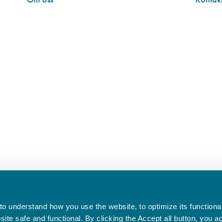
o understand how you use the website, to optimize its functionali
te safe and functional. By clicking the Accept all button, you a