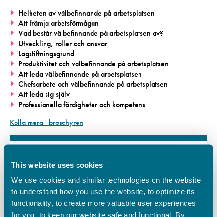
Helheten av välbefinnande på arbetsplatsen
Att främja arbetsförmågan
Vad består välbefinnande på arbetsplatsen av?
Utveckling, roller och ansvar
Lagstiftningsgrund
Produktivitet och välbefinnande på arbetsplatsen
Att leda välbefinnande på arbetsplatsen
Chefsarbete och välbefinnande på arbetsplatsen
Att leda sig själv
Professionella färdigheter och kompetens
Kolla mera i broschyren
Tilläggsinfo
This website uses cookies
We use cookies and similar technologies on the website
to understand how you use the website, to optimize its
functionality, to create more valuable user experiences
Suoraniemi Jukka-Pekka
for you, to keep our website safe and functional. By
040 727 8898