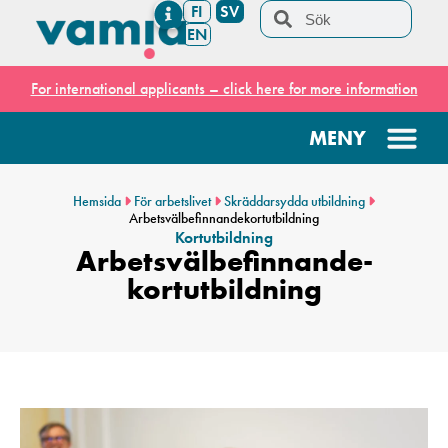
FI
SV
EN
For international applicants – click here for more information
Hemsida
För arbetslivet
Skräddarsydda utbildning
Arbetsvälbefinnande­kortutbildning
Kortutbildning
Arbetsvälbefinnande­
kortutbildning