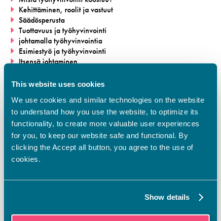
Kehittäminen, roolit ja vastuut
Säädösperusta
Tuottavuus ja työhyvinvointi
johtamalla työhyvinvointia
Esimiestyö ja työhyvinvointi
Itsensä johtaminen
Ammattitaito ja osaaminen
Työkyvyn edistäminen
This website uses cookies
We use cookies and similar technologies on the website
Katso lisää esitteestä
to understand how you use the website, to optimize its
functionality, to create more valuable user experiences
for you, to keep our website safe and functional. By
Lisätietoja
clicking the Accept all button, you agree to the use of
cookies.
Suoraniemi Jukka-Pekka
040 727 8898
Show details
jukka-pekka.suoraniemi@vamia.fi