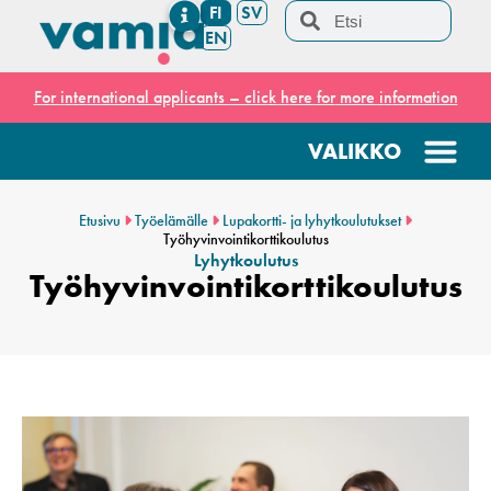
FI
SV
EN
For international applicants – click here for more information
Etusivu
Työelämälle
Lupakortti- ja lyhytkoulutukset
Työhyvinvointikorttikoulutus
Lyhytkoulutus
Työhyvinvointikorttikoulutus