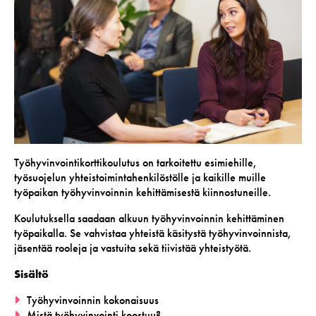
Työhyvinvointikorttikoulutus on tarkoitettu esimiehille,
työsuojelun yhteistoimintahenkilöstölle ja kaikille muille
työpaikan työhyvinvoinnin kehittämisestä kiinnostuneille.
Koulutuksella saadaan alkuun työhyvinvoinnin kehittäminen
työpaikalla. Se vahvistaa yhteistä käsitystä työhyvinvoinnista,
jäsentää rooleja ja vastuita sekä tiivistää yhteistyötä.
Sisältö
Työhyvinvoinnin kokonaisuus
Mistä työhyvinvointi koostuu?