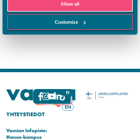
Allow all
Customize
FI
SV
EN
YHTEYSTIEDOT
Vamian Infopiste:
Hansa-kampus