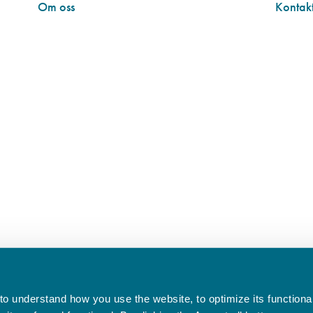
Om oss
Kontakt
o understand how you use the website, to optimize its functionali