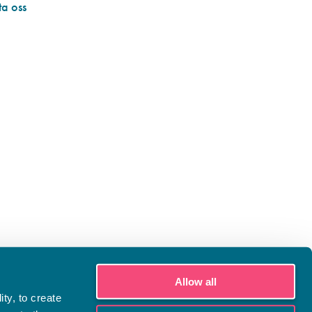
a oss
Allow all
ty, to create