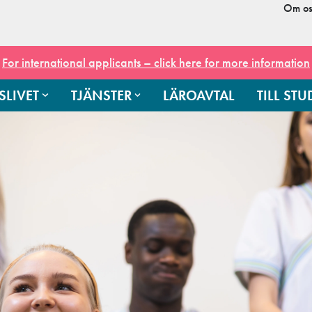
Om os
For international applicants – click here for more information
SLIVET
TJÄNSTER
LÄROAVTAL
TILL ST