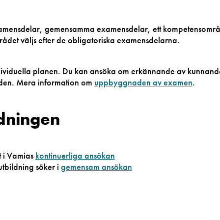
 examensdelar, gemensamma examensdelar, ett kompetensomr
det väljs efter de obligatoriska examensdelarna.
 individuella planen. Du kan ansöka om erkännande av kunnand
etiden. Mera information om
uppbyggnaden av examen
.
ldningen
t i Vamias
kontinuerliga ansökan
bildning söker i
gemensam ansökan