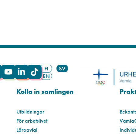
FI
SV
EN
Kolla in samlingen
Prakt
Utbildningar
Bekant
För arbetslivet
Vamia
Läroavtal
Individ