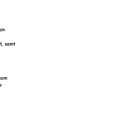
kan
t, samt
 som
r