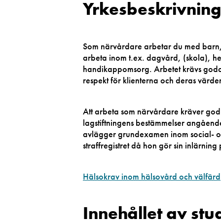
Yrkesbeskrivnin
Som närvårdare arbetar du med barn, v
arbeta inom t.ex. dagvård, (skola), 
handikappomsorg. Arbetet krävs goda 
respekt för klienterna och deras värde
Att arbeta som närvårdare kräver god
lagstiftningens bestämmelser angående
avlägger grundexamen inom social- oc
straffregistret då hon gör sin inlärn
Hälsokrav inom hälsovård och välfärd
Innehållet av stu