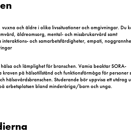
gen
uxna och äldre i olika livssituationer och omgivningar. Du 
hemvård, äldreomsorg, mental- och missbrukarvård samt
interaktions- och samarbetsfärdigheter, empati, noggrannhe
ringar
 hälsa och lämplighet för branschen. Vamia beaktar SORA-
 kraven på hälsotillstånd och funktionsförmåga för personer
h hälsovårdsbranschen. Studerande bör uppvisa ett utdrag u
ing på arbetsplatsen bland minderåriga/barn och unga.
dierna