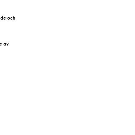
åde och
e av