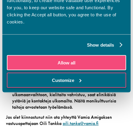
functionality, to create more valuable user experiences
Amigoksi. He huolehtivat kansainvälisten vieraidemme
ohjelman järjestämisestä.
for you, to keep our website safe and functional. By
clicking the Accept all button, you agree to the use of
Voit saada 2 osp yhteisten tutkinnon osien valinnaisiin
cookies.
opintoihin.
Tehtäviisi kuluu:
ottaa vastaan vaihto-opiskelijoitamme
Show details
esitellä kouluamme, opiskelua ja kaupunkiamme
yhteistyössä muiden amigojen kanssa suunnitella mukavaa
Allow all
vapaa-ajan ohjelmaa, johon itsekin tietysti pääset
osallistumaan
auttaa käytännön asioissa, esim. puhelinliittymän ja
Customize
bussikortin hankinta ym.
Miksi kannattaa osallistua: plussaa, kun haet
ulkomaanvaihtoon, kielitaito vahvistuu, saat elinikäisiä
ystäviä ja kontakteja ulkomailta. Näitä monikulttuurisia
taitoja arvostetaan työelämässä.
Jos olet kiinnostunut niin ota yhteyttä Vamia Amigoksen
vastuuopettajaan Oili Tankka
oili.tanka@vamia.fi