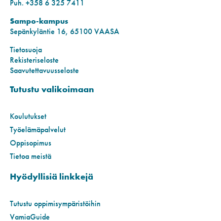
Puh. +358 6 325 7411
Sampo-kampus
Sepänkyläntie 16, 65100 VAASA
Tietosuoja
Rekisteriseloste
Saavutettavuusseloste
Tutustu valikoimaan
Koulutukset
Työelämäpalvelut
Oppisopimus
Tietoa meistä
Hyödyllisiä linkkejä
Tutustu oppimisympäristöihin
VamiaGuide