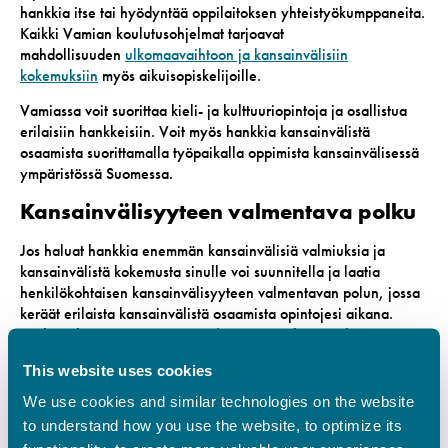
hankkia itse tai hyödyntää oppilaitoksen yhteistyökumppaneita.
Kaikki Vamian koulutusohjelmat tarjoavat
mahdollisuuden
ulkomaavaihtoon ja kansainvälisiin
kokemuksiin
myös aikuisopiskelijoille.
Vamiassa voit suorittaa kieli- ja kulttuuriopintoja ja osallistua
erilaisiin hankkeisiin. Voit myös hankkia kansainvälistä
osaamista suorittamalla työpaikalla oppimista kansainvälisessä
ympäristössä Suomessa.
Kansainvälisyyteen valmentava polku
Jos haluat hankkia enemmän kansainvälisiä valmiuksia ja
kansainvälistä kokemusta sinulle voi suunnitella ja laatia
henkilökohtaisen kansainvälisyyteen valmentavan polun, jossa
keräät erilaista kansainvälistä osaamista opintojesi aikana.
Keskustele vastuuopettajan ja/tai opinto-ohjaajan kanssa.
Vamia Amigos
This website uses cookies
We use cookies and similar technologies on the website
Oletko kiinnostunut tutustumaan ulkomailta tuleviin vaihto-
to understand how you use the website, to optimize its
opiskelijoihimme? Silloin sinulla on mahdollisuus ryhtyä Vamia