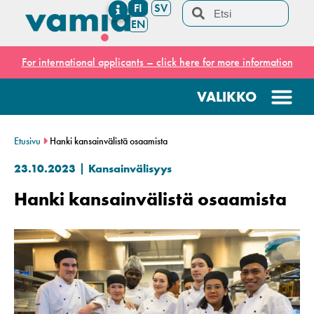
FI
SV
EN
For international applicants – click here for more information
Etusivu
Hanki kansainvälistä osaamista
23.10.2023
Kansainvälisyys
Hanki kansainvälistä osaamista