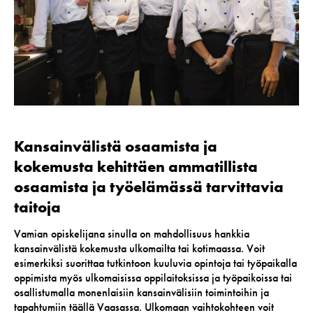
Kansainvälistä osaamista ja
kokemusta kehittäen ammatillista
osaamista ja työelämässä tarvittavia
taitoja
Vamian opiskelijana sinulla on mahdollisuus hankkia
kansainvälistä kokemusta ulkomailta tai kotimaassa. Voit
esimerkiksi suorittaa tutkintoon kuuluvia opintoja tai työpaikalla
oppimista myös ulkomaisissa oppilaitoksissa ja työpaikoissa tai
osallistumalla monenlaisiin kansainvälisiin toimintoihin ja
tapahtumiin täällä Vaasassa. Ulkomaan vaihtokohteen voit