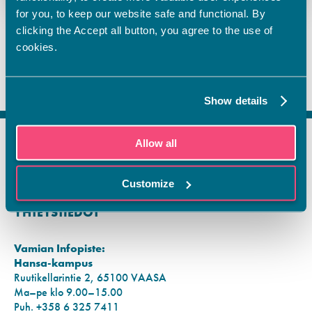
for you, to keep our website safe and functional. By
clicking the Accept all button, you agree to the use of
cookies.
Show details
Allow all
FI
SV
Customize
EN
YHTEYSTIEDOT
Vamian Infopiste:
Hansa-kampus
Ruutikellarintie 2, 65100 VAASA
Ma–pe klo 9.00–15.00
Puh. +358 6 325 7411