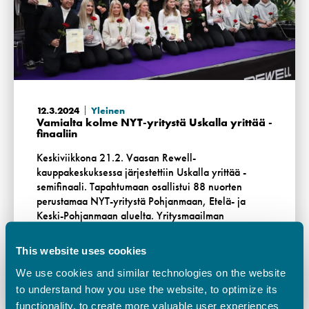
12.3.2024
Yleinen
Vamialta kolme NYT-yritystä Uskalla yrittää -
finaaliin
Keskiviikkona 21.2. Vaasan Rewell-
kauppakeskuksessa järjestettiin Uskalla yrittää -
semifinaali. Tapahtumaan osallistui 88 nuorten
perustamaa NYT-yritystä Pohjanmaan, Etelä- ja
Keski-Pohjanmaan aluelta. Yritysmaailman
asiantuntijoista koostuva tuomaristo valitsi kilpailuun
…
This website uses cookies
We use cookies and similar technologies on the website
Lue lisää
to understand how you use the website, to optimize its
functionality, to create more valuable user experiences