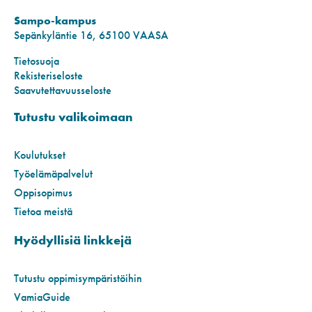
Sampo-kampus
Sepänkyläntie 16, 65100 VAASA
Tietosuoja
Rekisteriseloste
Saavutettavuusseloste
Tutustu valikoimaan
Koulutukset
Työelämäpalvelut
Oppisopimus
Tietoa meistä
Hyödyllisiä linkkejä
Tutustu oppimisympäristöihin
VamiaGuide