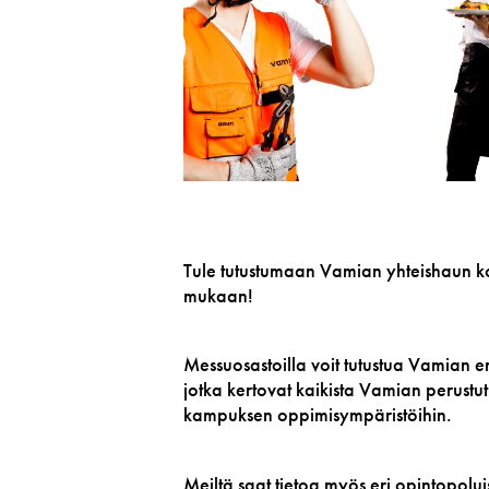
Tule tutustumaan Vamian yhteishaun kou
mukaan!
Messuosastoilla voit tutustua Vamian er
jotka kertovat kaikista Vamian perustu
kampuksen oppimisympäristöihin.
Meiltä saat tietoa myös eri opintopol