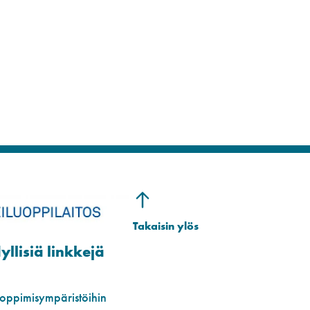
llisiä linkkejä
 oppimisympäristöihin