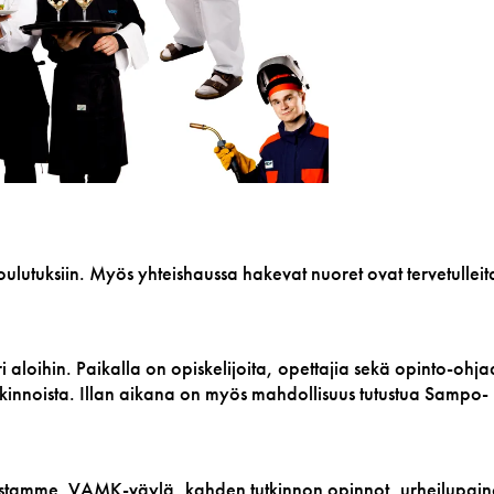
lutuksiin. Myös yhteishaussa hakevat nuoret ovat tervetulleit
i aloihin. Paikalla on opiskelijoita, opettajia sekä opinto-ohja
tkinnoista. Illan aikana on myös mahdollisuus tutustua Sampo-
uistamme. VAMK-väylä, kahden tutkinnon opinnot, urheilupain