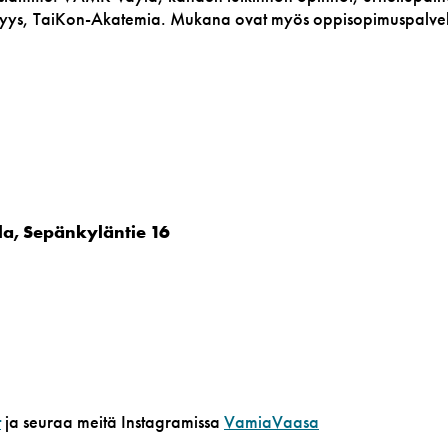
ttäjyys, TaiKon-Akatemia. Mukana ovat myös oppisopimuspalve
, Sepänkyläntie 16
t
ja seuraa meitä Instagramissa
VamiaVaasa