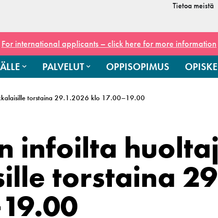
Tietoa meistä
For international applicants – click here for more information
ÄLLE
PALVELUT
OPPISOPIMUS
OPISKE
luokkalaisille torstaina 29.1.2026 klo 17.00–19.00
 infoilta huoltaji
ille torstaina 2
–19.00