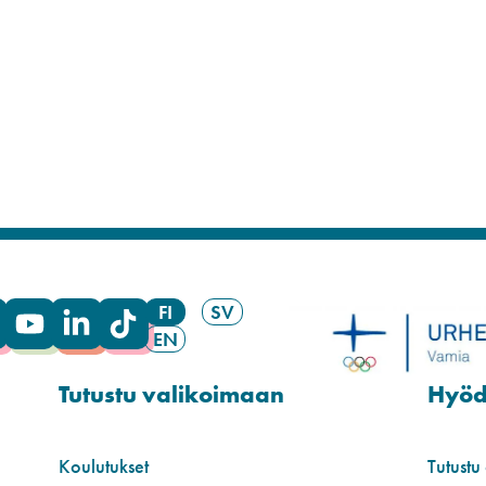
FI
SV
EN
Tutustu valikoimaan
Hyödy
Koulutukset
Tutustu