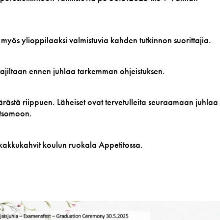
n myös ylioppilaaksi valmistuvia kahden tutkinnon suorittajia.
tajiltaan ennen juhlaa tarkemman ohjeistuksen.
ärästä riippuen. Läheiset ovat tervetulleita seuraamaan juhlaa
atsomoon.
a kakkukahvit koulun ruokala Appetitossa.