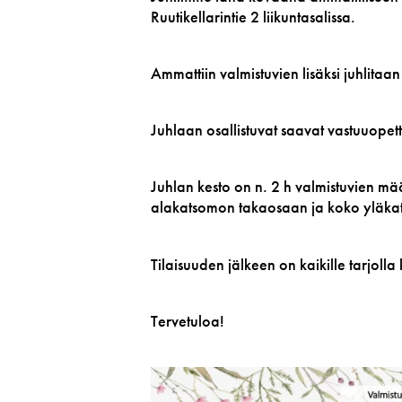
Ruutikellarintie 2 liikuntasalissa.
Ammattiin valmistuvien lisäksi juhlitaa
Juhlaan osallistuvat saavat vastuuopet
Juhlan kesto on n. 2 h valmistuvien mä
alakatsomon takaosaan ja koko yläk
Tilaisuuden jälkeen on kaikille tarjoll
Tervetuloa!