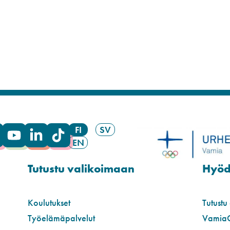
FI
SV
EN
Tutustu valikoimaan
Hyödy
Koulutukset
Tutustu
Työelämäpalvelut
Vamia