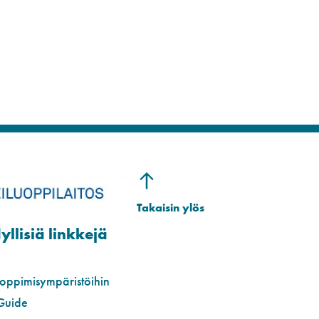
llisiä linkkejä
 oppimisympäristöihin
Guide