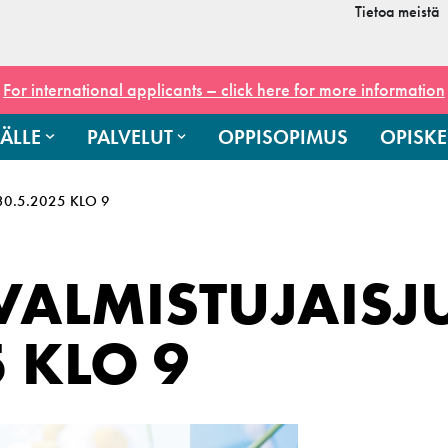
Tietoa meistä
For international applicants – click here for more information
ÄLLE
PALVELUT
OPPISOPIMUS
OPISKE
30.5.2025 KLO 9
ALMISTUJAISJ
5 KLO 9