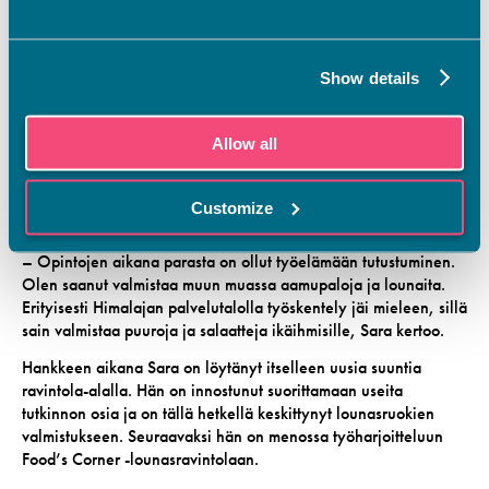
Sara: Keittiössä työskentelystä
Show details
uutta innostusta
Allow all
Sara Grannas, yksi hankkeeseen liittyneistä opiskelijoista, sai
tiedon koulutuksesta suorittaessaan työtään tuetusti
palvelukodilla. Keittiössä työskentely ja ruoanvalmistus
Customize
kiinnostivat häntä erityisesti, ja hän päätti tarttua tilaisuuteen.
– Opintojen aikana parasta on ollut työelämään tutustuminen.
Olen saanut valmistaa muun muassa aamupaloja ja lounaita.
Erityisesti Himalajan palvelutalolla työskentely jäi mieleen, sillä
sain valmistaa puuroja ja salaatteja ikäihmisille, Sara kertoo.
Hankkeen aikana Sara on löytänyt itselleen uusia suuntia
ravintola-alalla. Hän on innostunut suorittamaan useita
tutkinnon osia ja on tällä hetkellä keskittynyt lounasruokien
valmistukseen. Seuraavaksi hän on menossa työharjoitteluun
Food’s Corner -lounasravintolaan.