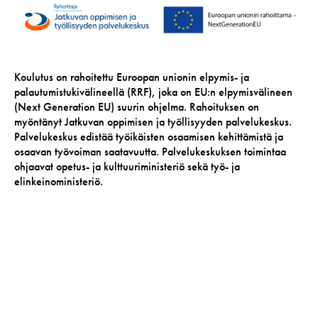
Koulutus on rahoitettu Euroopan unionin elpymis- ja
palautumistukivälineellä (RRF), joka on EU:n elpymisvälineen
(Next Generation EU) suurin ohjelma. Rahoituksen on
myöntänyt Jatkuvan oppimisen ja työllisyyden palvelukeskus.
Palvelukeskus edistää työikäisten osaamisen kehittämistä ja
osaavan työvoiman saatavuutta. Palvelukeskuksen toimintaa
ohjaavat opetus- ja kulttuuriministeriö sekä työ- ja
elinkeinoministeriö.