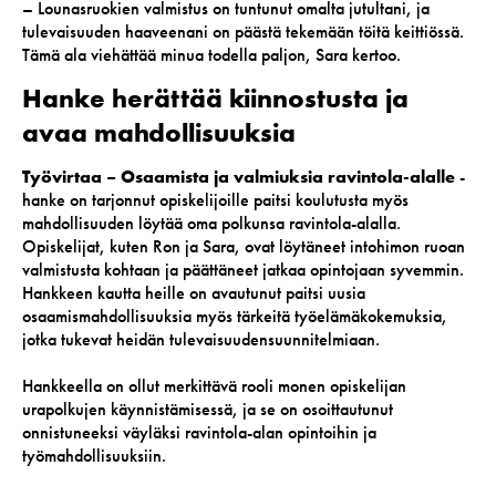
– Lounasruokien valmistus on tuntunut omalta jutultani, ja
tulevaisuuden haaveenani on päästä tekemään töitä keittiössä.
Tämä ala viehättää minua todella paljon, Sara kertoo.
Hanke herättää kiinnostusta ja
avaa mahdollisuuksia
Työvirtaa – Osaamista ja valmiuksia ravintola-alalle
-
hanke on tarjonnut opiskelijoille paitsi koulutusta myös
mahdollisuuden löytää oma polkunsa ravintola-alalla.
Opiskelijat, kuten Ron ja Sara, ovat löytäneet intohimon ruoan
valmistusta kohtaan ja päättäneet jatkaa opintojaan syvemmin.
Hankkeen kautta heille on avautunut paitsi uusia
osaamismahdollisuuksia myös tärkeitä työelämäkokemuksia,
jotka tukevat heidän tulevaisuudensuunnitelmiaan.
Hankkeella on ollut merkittävä rooli monen opiskelijan
urapolkujen käynnistämisessä, ja se on osoittautunut
onnistuneeksi väyläksi ravintola-alan opintoihin ja
työmahdollisuuksiin.