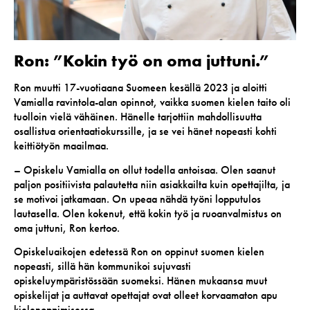
Ron: ”Kokin työ on oma juttuni.”
Ron muutti 17-vuotiaana Suomeen kesällä 2023 ja aloitti
Vamialla ravintola-alan opinnot, vaikka suomen kielen taito oli
tuolloin vielä vähäinen. Hänelle tarjottiin mahdollisuutta
osallistua orientaatiokurssille, ja se vei hänet nopeasti kohti
keittiötyön maailmaa.
– Opiskelu Vamialla on ollut todella antoisaa. Olen saanut
paljon positiivista palautetta niin asiakkailta kuin opettajilta, ja
se motivoi jatkamaan. On upeaa nähdä työni lopputulos
lautasella. Olen kokenut, että kokin työ ja ruoanvalmistus on
oma juttuni, Ron kertoo.
Opiskeluaikojen edetessä Ron on oppinut suomen kielen
nopeasti, sillä hän kommunikoi sujuvasti
opiskeluympäristössään suomeksi. Hänen mukaansa muut
opiskelijat ja auttavat opettajat ovat olleet korvaamaton apu
kielenoppimisessa.