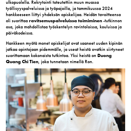
ulkopuolella. Rekrytointi toteutettiin muun muassa
työllisyyspalveluissa ja työpajoilla, ja tammikuussa 2024
hankkeeseen liittyi yhdeksän opiskelijaa. Heidän tavoitteensa
oli suorittaa
ravitsemuspalveluissa toimiminen
-tutkinnon
osa, joka mahdollistaa työskentelyn ravintoloissa, kouluissa ja
päiväkodeissa.
Hankkeen myötä monet opiskelijat ovat saaneet uuden kipinän
jatkaa opintojaan pidemmälle, ja useat heistä ovatkin siirtyneet
suorittamaan kokonaista tutkintoa. Yksi heistä on
Duong
Quang Chi Tien
, joka tunnetaan nimellä Ron.