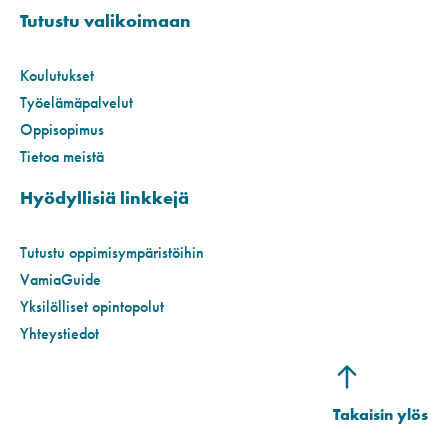
Tutustu valikoimaan
Koulutukset
Työelämäpalvelut
Oppisopimus
Tietoa meistä
Hyödyllisiä linkkejä
Tutustu oppimisympäristöihin
VamiaGuide
Yksilölliset opintopolut
Yhteystiedot