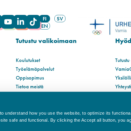
FI
SV
EN
Tutustu valikoimaan
Hyödy
Koulutukset
Tutustu
Työelämäpalvelut
Vamia
Oppisopimus
Yksilöll
Tietoa meistä
Yhteyst
o understand how you use the website, to optimize its functionali
te safe and functional. By clicking the Accept all button, you a