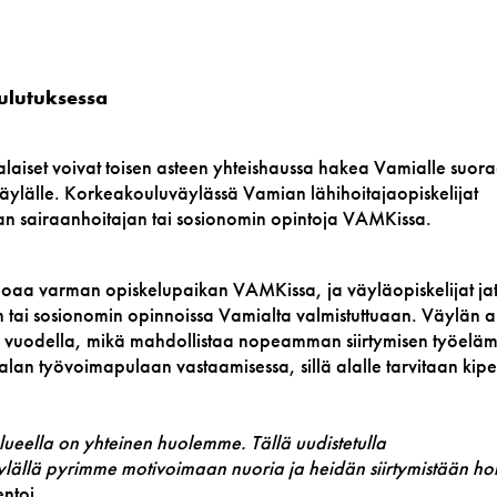
ulutuksessa
aiset voivat toisen asteen yhteishaussa hakea Vamialle suor
äylälle. Korkeakouluväylässä Vamian lähihoitajaopiskelijat
an sairaanhoitajan tai sosionomin opintoja VAMKissa.
joaa varman opiskelupaikan VAMKissa, ja väyläopiskelijat ja
 tai sosionomin opinnoissa Vamialta valmistuttuaan. Väylän a
u vuodella, mikä mahdollistaa nopeamman siirtymisen työelä
-alan työvoimapulaan vastaamisessa, sillä alalle tarvitaan kipe
lueella on yhteinen huolemme. Tällä uudistetulla
lällä pyrimme motivoimaan nuoria ja heidän siirtymistään ho
ntoi.