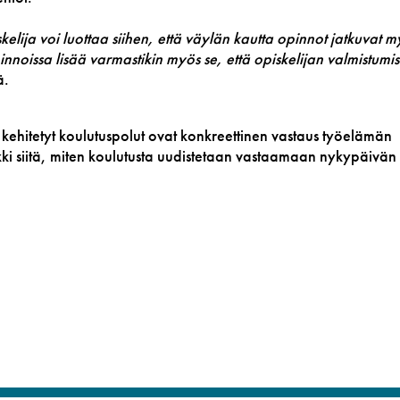
kelija voi luottaa siihen, että väylän kautta opinnot jatkuvat m
noissa lisää varmastikin myös se, että opiskelijan valmistumi
ä.
hitetyt koulutuspolut ovat konkreettinen vastaus työelämän
kki siitä, miten koulutusta uudistetaan vastaamaan nykypäivän