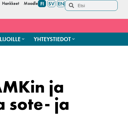
Hankkeet
Moodle
FI
SV
EN
LIJOILLE
YHTEYSTIEDOT
AMKin ja
a sote- ja