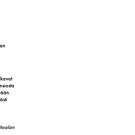
aan
tkavat
nsiosta
mään.
ästi
itoalan