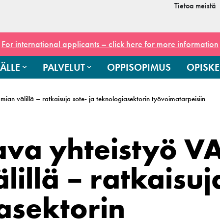
Tietoa meistä
For international applicants – click here for more information
ÄLLE
PALVELUT
OPPISOPIMUS
OPISKE
an välillä – ratkaisuja sote- ja teknologiasektorin työvoimatarpeisiin
va yhteistyö V
illä – ratkaisuj
asektorin