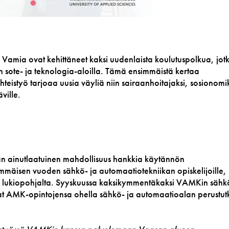
mia ovat kehittäneet kaksi uudenlaista koulutuspolkua, jot
 sote- ja teknologia-aloilla. Tämä ensimmäistä kertaa
yhteistyö tarjoaa uusia väyliä niin sairaanhoitajaksi, sosionomik
ville.
an ainutlaatuinen mahdollisuus hankkia käytännön
isen vuoden sähkö- ja automaatiotekniikan opiskelijoille, 
a lukiopohjalta. Syyskuussa kaksikymmentäkaksi VAMKin sähkö
ivat AMK-opintojensa ohella sähkö- ja automaatioalan perustu