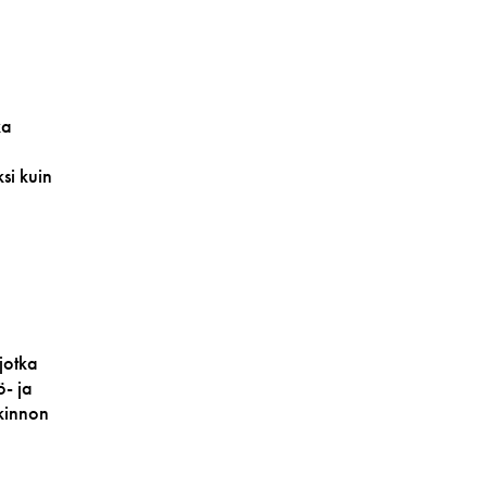
ka
si kuin
jotka
- ja
tkinnon