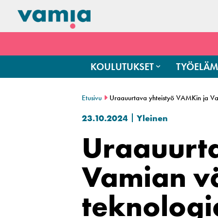
KOULUTUKSET
TYÖELÄM
Etusivu
Uraauurtava yhteistyö VAMKin ja Vami
23.10.2024
Yleinen
Uraauurta
Vamian väl
teknologi