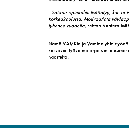
–
Satsaus opintoihin lisääntyy, kun opis
korkeakoulussa. Motivaatiota väyläopin
lyhenee vuodella,
rehtori Vahtera lisä
Nämä VAMKin ja Vamian yhteistyönä ke
kasvaviin työvoimatarpeisiin ja esimer
haasteita.