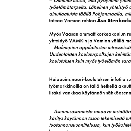
–
Olemme iloisia, että pystymme yht
työelämätarpeita. Läheinen yhteistyö 
ainutlaatuista täällä Pohjanmaalla, mi
toteaa Vamian rehtori
Åsa Stenback
Myös Vaasan ammattikorkeakoulun reht
yhteistyö VAMKin ja Vamian välillä ma
–
Molempien oppilaitosten intresseissä 
Uudenlaisten koulutuspolkujen kehittä
koulutuksen kuin myös työelämän saral
Huippuinsinööri-koulutuksen infotila
työmarkkinoilla on tällä hetkellä akuutt
lisäksi vankkaa käytännön sähköasen
–
Asennusosaamista omaava insinööri e
käsitys käytännön tason tekemisestä tu
tuotannonsuunnittelussa, kun työkohtei