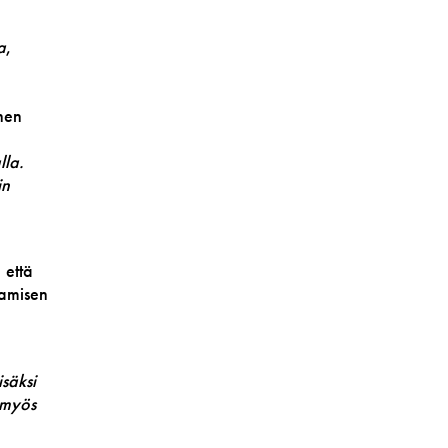
a
,
nen
lla.
in
, että
aamisen
säksi
 myös