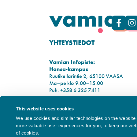
YHTEYSTIEDOT
Vamian Infopiste:
Hansa-kampus
Ruutikellarintie 2, 65100 VAASA
Ma–pe klo 9.00–15.00
Puh. +358 6 325 7411
Sampo-kampus
This website uses cookies
Sepänkyläntie 16, 65100 VAASA
We use cookies and similar technologies on the website t
Tietosuoja
more valuable user experiences for you, to keep our websi
Rekisteriseloste
of cookies.
Saavutettavuusseloste