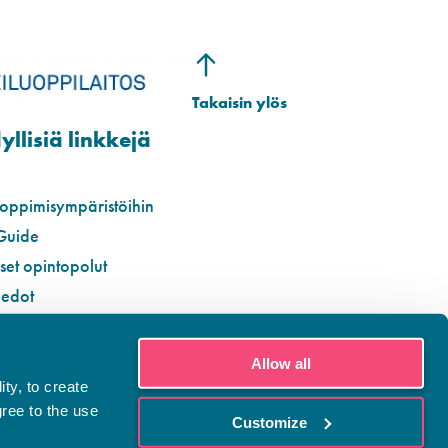
llisiä linkkejä
 oppimisympäristöihin
Guide
iset opintopolut
iedot
Allow all
ty, to create
gree to the use
Customize