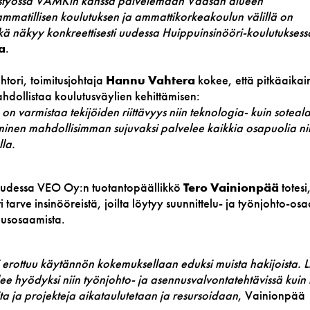
eistyössä VAMKin kanssa palvelemaan Vaasan alueen
ammatillisen koulutuksen ja ammattikorkeakoulun välillä on
kä näkyy konkreettisesti uudessa Huippuinsinööri-koulutuksess
a
.
ori, toimitusjohtaja
Hannu Vahtera
kokee, että pitkäaikai
hdollistaa koulutusväylien kehittämisen:
on varmistaa tekijöiden riittävyys niin teknologia- kuin soteala
minen mahdollisimman sujuvaksi palvelee kaikkia osapuolia ni
la.
isuudessa VEO Oy:n tuotantopäällikkö
Tero Vainionpää
totesi
i tarve insinööreistä, joilta löytyy suunnittelu- ja työnjohto-os
nusosaamista.
rottuu käytännön kokemuksellaan eduksi muista hakijoista. Li
lee hyödyksi niin työnjohto- ja asennusvalvontatehtävissä kuin
ta ja projekteja aikataulutetaan ja resursoidaan
, Vainionpää