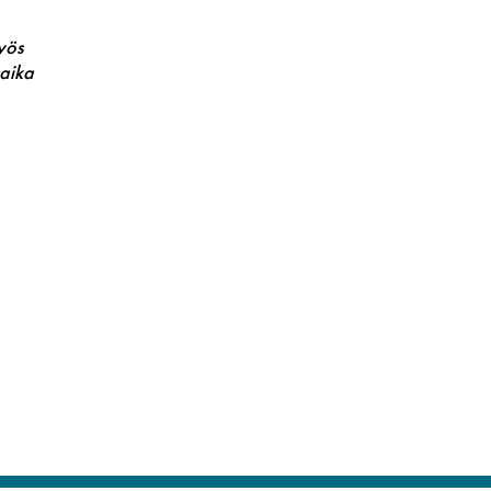
yös
saika