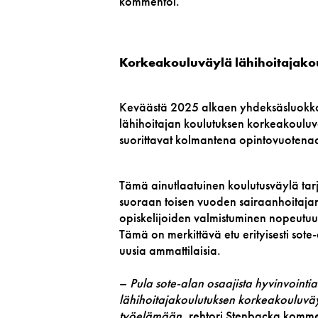
kommentoi.
Korkeakouluväylä lähihoitajako
Keväästä 2025 alkaen yhdeksäsluokkal
lähihoitajan koulutuksen korkeakouluv
suorittavat kolmantena opintovuotena
Tämä ainutlaatuinen koulutusväylä tar
suoraan toisen vuoden sairaanhoitajan
opiskelijoiden valmistuminen nopeutu
Tämä on merkittävä etu erityisesti sote
uusia ammattilaisia.
–
Pula sote-alan osaajista hyvinvointia
lähihoitajakoulutuksen korkeakouluväy
työelämään,
rehtori Stenbacka komme