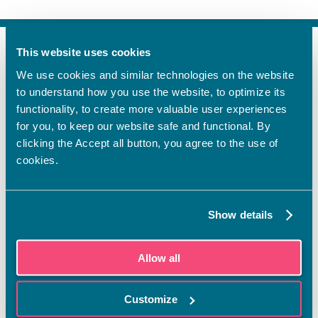
This website uses cookies
FI
We use cookies and similar technologies on the website
SV
to understand how you use the website, to optimize its
EN
functionality, to create more valuable user experiences
YHTEYSTIEDOT
for you, to keep our website safe and functional. By
clicking the Accept all button, you agree to the use of
Vamian Infopiste:
cookies.
Hansa-kampus
Ruutikellarintie 2, 65100 VAASA
Ma–pe klo 9.00–15.00
Show details
Puh. +358 6 325 7411
Sampo-kampus
Allow all
Sepänkyläntie 16, 65100 VAASA
Tietosuoja
Customize
Rekisteriseloste
Saavutettavuusseloste