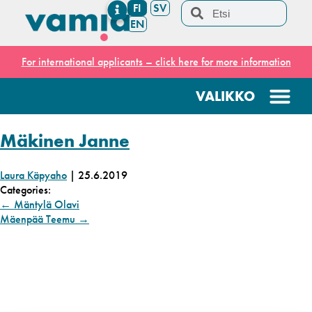
FI
SV
EN
For international applicants – click here for more information
Mäkinen Janne
Laura Käpyaho
|
25.6.2019
Categories:
←
Mäntylä Olavi
Mäenpää Teemu
→