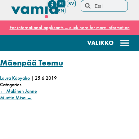
FI
SV
EN
For international applicants – click here for more information
Mäenpää Teemu
Laura Käpyaho
|
25.6.2019
Categories:
←
Mäkinen Janne
Muotio Misa
→