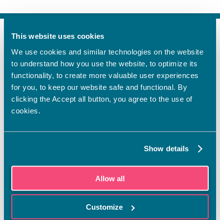
This website uses cookies
FI
We use cookies and similar technologies on the website
SV
to understand how you use the website, to optimize its
EN
functionality, to create more valuable user experiences
YHTEYSTIEDOT
for you, to keep our website safe and functional. By
clicking the Accept all button, you agree to the use of
Vamian Infopiste:
cookies.
Hansa-kampus
Ruutikellarintie 2, 65100 VAASA
Ma–pe klo 9.00–15.00
Show details
Puh. +358 6 325 7411
Sampo-kampus
Allow all
Sepänkyläntie 16, 65100 VAASA
Tietosuoja
Customize
Rekisteriseloste
Saavutettavuusseloste