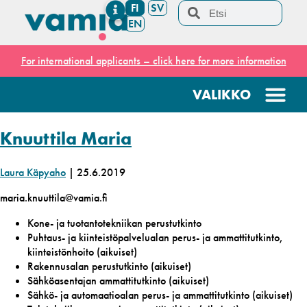
FI
SV
EN
For international applicants – click here for more information
Knuuttila Maria
Laura Käpyaho
|
25.6.2019
maria.knuuttila@vamia.fi
Kone- ja tuotantotekniikan perustutkinto
Puhtaus- ja kiinteistöpalvelualan perus- ja ammattitutkinto,
kiinteistönhoito (aikuiset)
Rakennusalan perustutkinto (aikuiset)
Sähköasentajan ammattitutkinto (aikuiset)
Sähkö- ja automaatioalan perus- ja ammattitutkinto (aikuiset)