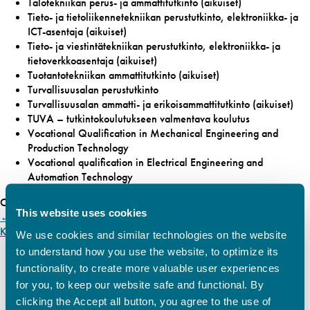
Talotekniikan perus- ja ammattitutkinto (aikuiset)
Tieto- ja tietoliikennetekniikan perustutkinto, elektroniikka- ja
ICT-asentaja (aikuiset)
Tieto- ja viestintätekniikan perustutkinto, elektroniikka- ja
tietoverkkoasentaja (aikuiset)
Tuotantotekniikan ammattitutkinto (aikuiset)
Turvallisuusalan perustutkinto
Turvallisuusalan ammatti- ja erikoisammattitutkinto (aikuiset)
TUVA – tutkintokoulutukseen valmentava koulutus
Vocational Qualification in Mechanical Engineering and
Production Technology
Vocational qualification in Electrical Engineering and
Automation Technology
Categories:
This website uses cookies
←
Kontiainen Tero
Knif Ann
→
We use cookies and similar technologies on the website
to understand how you use the website, to optimize its
functionality, to create more valuable user experiences
for you, to keep our website safe and functional. By
clicking the Accept all button, you agree to the use of