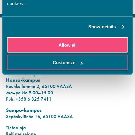
cookies.
Show details
FI
SV
Allow all
EN
YHTEYSTIEDOT
Customize
Vamian Infopiste:
Hansa-kampus
Ruutikellarintie 2, 65100 VAASA
Ma–pe klo 9.00–15.00
Puh. +358 6 325 7411
Sampo-kampus
Sepänkyläntie 16, 65100 VAASA
Tietosuoja
Rekisteriseloste