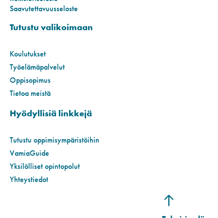
Saavutettavuusseloste
Tutustu valikoimaan
Koulutukset
Työelämäpalvelut
Oppisopimus
Tietoa meistä
Hyödyllisiä linkkejä
Tutustu oppimisympäristöihin
VamiaGuide
Yksilölliset opintopolut
Yhteystiedot