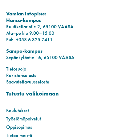
Vamian Infopiste:
Hansa-kampus
Ruutikellarintie 2, 65100 VAASA
Ma–pe klo 9.00–15.00
Puh. +358 6 325 7411
Sampo-kampus
Sepänkyläntie 16, 65100 VAASA
Tietosuoja
Rekisteriseloste
Saavutettavuusseloste
Tutustu valikoimaan
Koulutukset
Työelämäpalvelut
Oppisopimus
Tietoa meistä