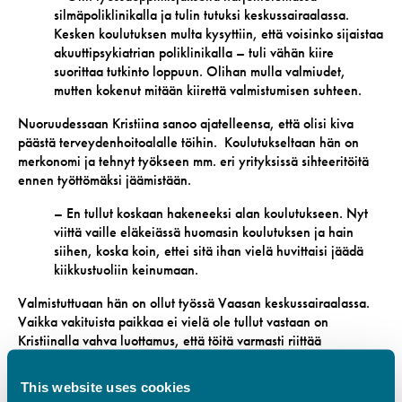
silmäpoliklinikalla ja tulin tutuksi keskussairaalassa.
Kesken koulutuksen multa kysyttiin, että voisinko sijaistaa
akuuttipsykiatrian poliklinikalla – tuli vähän kiire
suorittaa tutkinto loppuun. Olihan mulla valmiudet,
mutten kokenut mitään kiirettä valmistumisen suhteen.
Nuoruudessaan Kristiina sanoo ajatelleensa, että olisi kiva
päästä terveydenhoitoalalle töihin. Koulutukseltaan hän on
merkonomi ja tehnyt työkseen mm. eri yrityksissä sihteeritöitä
ennen työttömäksi jäämistään.
– En tullut koskaan hakeneeksi alan koulutukseen. Nyt
viittä vaille eläkeiässä huomasin koulutuksen ja hain
siihen, koska koin, ettei sitä ihan vielä huvittaisi jäädä
kiikkustuoliin keinumaan.
Valmistuttuaan hän on ollut työssä Vaasan keskussairaalassa.
Vaikka vakituista paikkaa ei vielä ole tullut vastaan on
Kristiinalla vahva luottamus, että töitä varmasti riittää
määräaikaisuuden päätyttyäkin.
This website uses cookies
– Mulla on loppusyksyyn asti sijaisuus, mutta koko ajan