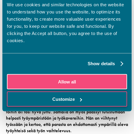
olisi lisää työmahdollisuuksia täällä organisaation sisällä
We use cookies and similar technologies on the website
esimerkiksi silmäpoliklinikka, mistä aloitin. Kaikki mun
to understand how you use the website, to optimize its
kanssa samassa ryhmässä opiskelleet on saanut töitä
functionality, to create more valuable user experiences
alalta. Tiedän, että töitä on niin kauan kuin jaksaa tehdä.
for you, to keep our website safe and functional. By
Koulutusta Kristiina pitää tarpeellisena ja siellä opetetut asiat
clicking the Accept all button, you agree to the use of
ovat olleet tärkeitä, kuten lainsäädännön asiat ja teoria.
cookies.
Työssäoppimisjaksojen kautta on päässyt oppimaan käytännön
asioita sopivassa tahdissa.
– Työssäoppimisjaksojen aikana saimme totutella
Show details
rauhassa sairaalamaailmaan, harjoitella taitoja ja
järjestelmiä sekä kaikkea mitä työ pitää sisällään. Oli
ihanaa, että meidän ei ollut pakko oppia asioita
Allow all
kiireessä, niin kuin usein käy uudessa työssä
aloittaessaan.
Customize
Työssä on niin paljon uutta opeteltavaa, että kouluttautumalla
töihin oli tosi hyvä juttu. Samalla on myös päässyt tutustumaan
helposti työympäristöön ja työkavereihin. Hän on viihtynyt
työssään ja kertoo, että parasta on ehdottomasti ympärillä oleva
työyhteisö sekä työn vaihtelevuus.