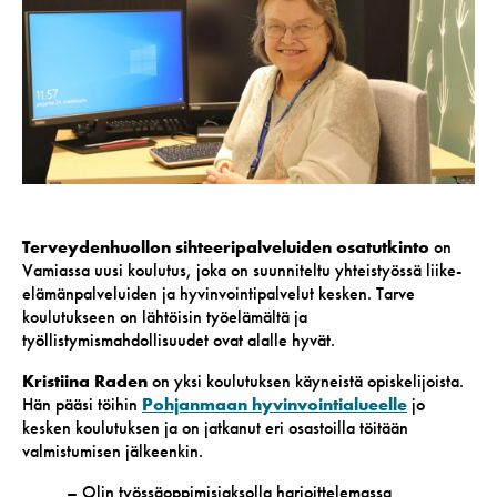
Terveydenhuollon sihteeripalveluiden osatutkinto
on
Vamiassa uusi koulutus, joka on suunniteltu yhteistyössä liike-
elämänpalveluiden ja hyvinvointipalvelut kesken. Tarve
koulutukseen on lähtöisin työelämältä ja
työllistymismahdollisuudet ovat alalle hyvät.
Kristiina Raden
on yksi koulutuksen käyneistä opiskelijoista.
Hän pääsi töihin
Pohjanmaan hyvinvointialueelle
jo
kesken koulutuksen ja on jatkanut eri osastoilla töitään
valmistumisen jälkeenkin.
– Olin työssäoppimisjaksolla harjoittelemassa