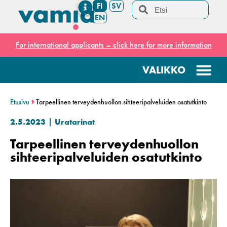
FI
SV
EN
For international applicants – click here for more information
Etusivu
Tarpeellinen terveydenhuollon sihteeripalveluiden osatutkinto
2.5.2023
Uratarinat
Tarpeellinen terveydenhuollon
sihteeripalveluiden osatutkinto