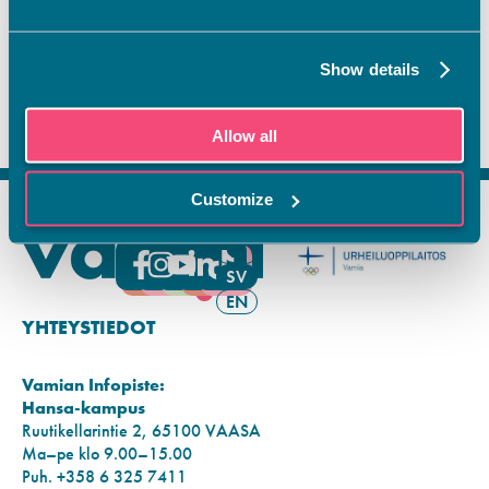
Show details
Allow all
Customize
FI
SV
EN
YHTEYSTIEDOT
Vamian Infopiste:
Hansa-kampus
Ruutikellarintie 2, 65100 VAASA
Ma–pe klo 9.00–15.00
Puh. +358 6 325 7411