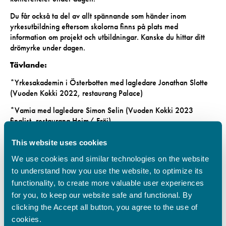
Du får också ta del av allt spännande som händer inom
yrkesutbildning eftersom skolorna finns på plats med
information om projekt och utbildningar. Kanske du hittar ditt
drömyrke under dagen.
Tävlande:
*Yrkesakademin i Österbotten med lagledare Jonathan Slotte
(Vuoden Kokki 2022, restaurang Palace)
*Vamia med lagledare Simon Selin (Vuoden Kokki 2023
finalist, restaurang Hejm/ Fröj)
Domare:
This website uses cookies
Joni Koski (Original Sokos Hotel Vaakuna Vasa), Mårten Berg
We use cookies and similar technologies on the website
(Kaffehuset August) och Julien Huéber (Petit France, Strömsö).
to understand how you use the website, to optimize its
functionality, to create more valuable user experiences
Konferencier:
for you, to keep our website safe and functional. By
Hippi Hovi
clicking the Accept all button, you agree to the use of
cookies.