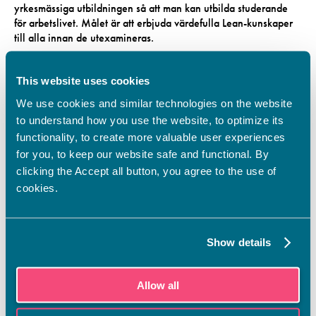
yrkesmässiga utbildningen så att man kan utbilda studerande
för arbetslivet. Målet är att erbjuda värdefulla Lean-kunskaper
till alla innan de utexamineras.
MÅLEN:
This website uses cookies
Vi frambringar lärarnas och utbildarnas kapacitet och
självförtroende i att lära ut Lean-kunnande på innovativa sätt
We use cookies and similar technologies on the website
till kolleger och studerande.
to understand how you use the website, to optimize its
Erbjuda en hållbar, yrkesmässig utveckling för att sprida
functionality, to create more valuable user experiences
kompanjonernas expertis i kompanjonskapen och inspirera
for you, to keep our website safe and functional. By
synergin mellan olika yrkesläroverk, organisationer och
clicking the Accept all button, you agree to the use of
mellan olika länder.
cookies.
Öka organisationernas Lean kunnande och samarbete med
arbetslivet.
Utveckla deltagande lärares livslånga inlärnings
nyckelkompetens, förmedla vetskap och kunskap i den
Show details
digitaliska användningen och öka varje organisations
färdigheter i samarbete på internationell nivå.
Allow all
RESULTAT:
Ett högklassigt utbildningspaket, i vilket det finns fyra alster som