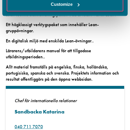
projektkomanjonerna har utprövat
Customize
Lean-teorins basutbildningspaket. Vad är lean? varför Lean?
Ett högklassigt verktygspaket som innehåller Lean-
gruppövningar.
En digitalisk miljö med enskilda Lean-övningar..
Lärarens/utbildarens manual för att tillgodose
utbildningsperioden..
Allt material framställs på engelska, finska, holländska,
portugisiska, spanska och svenska. Projektets information och
resultat offentliggörs på den öppna webbsidan.
Chef för internationella relationer
Sandbacka Katarina
040 711 7070