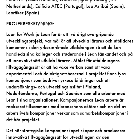
Netherlands), Edificio ATEC (Portugal), Lea Artibai (Spain),
Leartiker (Spain)
PROJEKBESKRIVNING:
Lean for Work ja Lean for är ett två-årigt övergripande
utvecklingsprojekt, var mål är att utveckla lärares och utbildares
kompetens i den yrkesinriktade utbildningen så att de kan
handleda sina kolleger och studerande i Lean tänkandet och på
ett innovativt sätt utbilda läraren. Målet för utbildningens
tillvägagångssätt är att ha växelverkan samt att vara
experimentell och delaktighetsbaserad. I projektet finns fyra
kompanjoner som bedriver yrkesutbildningar och ett
undersöknings- och utvecklingsinstitut i Finland,
Nederländerna, Portugal och Spanien som alla arbetar med
Lean i sina organisationer. Kompanjonernas Lean arbete är
realiserat tillsammans med branschens aktörer och en del av
arbetslivets kompanjoner verkar som samarbetskompanjoner i
det här projektet.
Det här strategiska kompanjonskapet skapar och producerar
innovativa tillvägagångssätt för utvecklingen av den