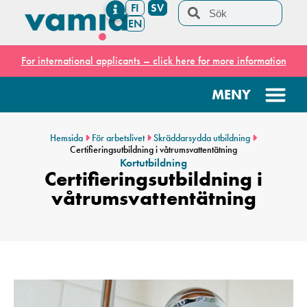
FI
SV
EN
For international applicants – click here for more information
Hemsida
För arbetslivet
Skräddarsydda utbildning
Certifieringsutbildning i våtrumsvattentätning
Kortutbildning
Certifieringsutbildning i
våtrumsvattentätning