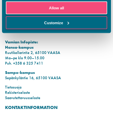
Allow all
FI
SV
Customize
EN
YHTEYSTIEDOT
Vamian Infopiste:
Hansa-kampus
Ruutikellarintie 2, 65100 VAASA
Ma–pe klo 9.00–15.00
Puh. +358 6 325 7411
Sampo-kampus
Sepänkyläntie 16, 65100 VAASA
Tietosuoja
Rekisteriseloste
Saavutettavuusseloste
KONTAKTINFORMATION