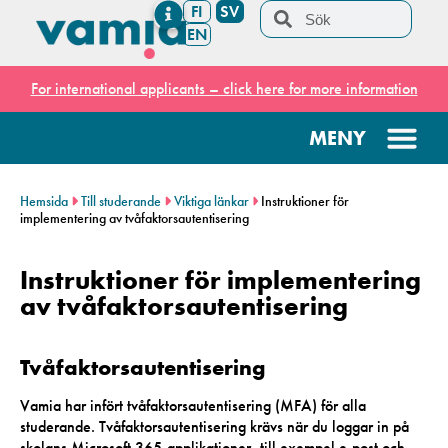
FI
SV
EN
For international applicants – click here for more information
Hemsida
Till studerande
Viktiga länkar
Instruktioner för
implementering av tvåfaktorsautentisering
Instruktioner för implementering
av tvåfaktorsautentisering
Tvåfaktorsautentisering
Vamia har infört tvåfaktorsautentisering (MFA) för alla
studerande. Tvåfaktorsautentisering krävs när du loggar in på
skolans Microsoft 365-applikationer, till exempel e-post och