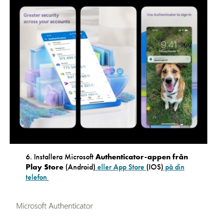
6. Installera Microsoft
Authenticator-appen från
Play Store
(Android)
eller App Store
(IOS)
på din
telefon