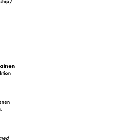
rship/
ainen
ktion
renen
.
 med