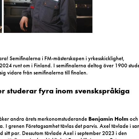
ara! Semifinalerna i FM-mästerskapen i yrkesskicklighet,
24 runt om i Finland. I semifinalerna deltog över 1900 stu
ig vidare från semifinalerna till finalen.
er studerar fyra inom svenskspråkiga
et åker andra årets merkonomstuderande
Benjamin Holm
oc
a. I grenen Företagsamhet tävlas det parvis. Axel tävlade i s
d sitt par. Dessutom tävlade Axel i september 2023 i den