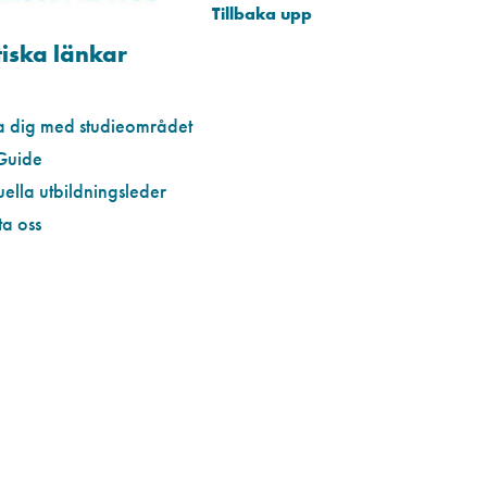
iska länkar
a dig med studieområdet
Guide
uella utbildningsleder
a oss