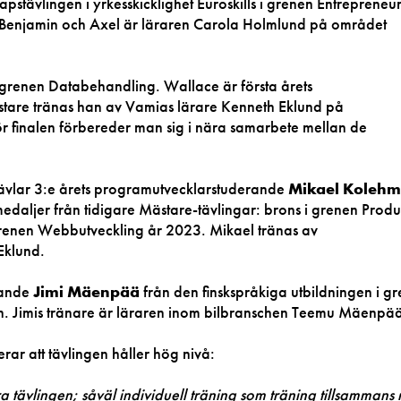
apstävlingen i yrkesskicklighet Euroskills i grenen Entrepreneu
 Benjamin och Axel är läraren Carola Holmlund på området
 i grenen Databehandling. Wallace är första årets
are tränas han av Vamias lärare Kenneth Eklund på
r finalen förbereder man sig i nära samarbete mellan de
tävlar 3:e årets programutvecklarstuderande
Mikael Kolehm
edaljer från tidigare Mästare-tävlingar: brons i grenen Produ
renen Webbutveckling år 2023. Mikael tränas av
Eklund.
rande
Jimi Mäenpää
från den finskspråkiga utbildningen i g
en. Jimis tränare är läraren inom bilbranschen Teemu Mäenpää
rar att tävlingen håller hög nivå:
ra tävlingen; såväl individuell träning som träning tillsammans