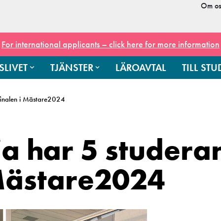
Om os
For international applicants – click here for more information
SLIVET
TJÄNSTER
LÄROAVTAL
TILL ST
finalen i Mästare2024
a har 5 studera
 Mästare2024