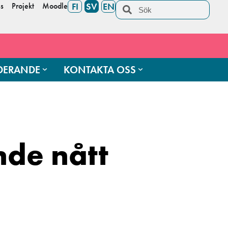
s
Projekt
Moodle
FI
SV
EN
UDERANDE
KONTAKTA OSS
nde nått