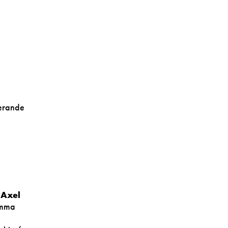
derande
h
Axel
amma