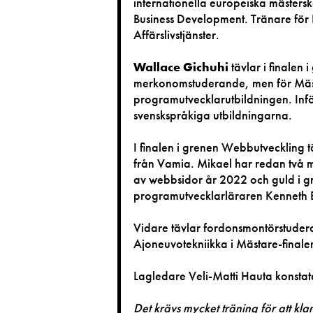
internationella europeiska mästersk
Business Development. Tränare för
Affärslivstjänster.
Wallace Gichuhi
tävlar i finalen
merkonomstuderande, men för Mäst
programutvecklarutbildningen. Infö
svenskspråkiga utbildningarna.
I finalen i grenen Webbutveckling 
från Vamia. Mikael har redan två m
av webbsidor år 2022 och guld i g
programutvecklarläraren Kenneth 
Vidare tävlar fordonsmontörstude
Ajoneuvotekniikka i Mästare-final
Lagledare Veli-Matti Hauta konstate
Det krävs mycket träning för att kla