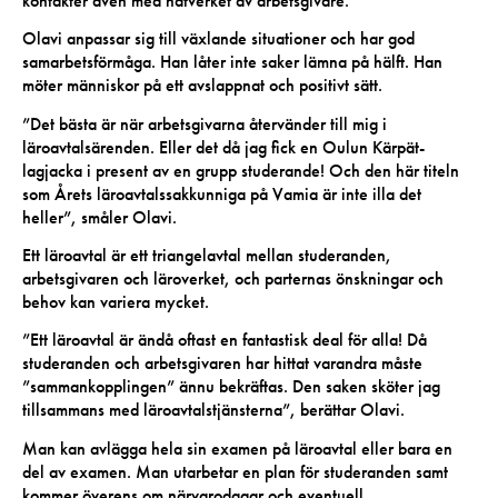
kontakter även med nätverket av arbetsgivare.
Olavi anpassar sig till växlande situationer och har god
samarbetsförmåga. Han låter inte saker lämna på hälft. Han
möter människor på ett avslappnat och positivt sätt.
”Det bästa är när arbetsgivarna återvänder till mig i
läroavtalsärenden. Eller det då jag fick en Oulun Kärpät-
lagjacka i present av en grupp studerande! Och den här titeln
som Årets läroavtalssakkunniga på Vamia är inte illa det
heller”, småler Olavi.
Ett läroavtal är ett triangelavtal mellan studeranden,
arbetsgivaren och läroverket, och parternas önskningar och
behov kan variera mycket.
”Ett läroavtal är ändå oftast en fantastisk deal för alla! Då
studeranden och arbetsgivaren har hittat varandra måste
”sammankopplingen” ännu bekräftas. Den saken sköter jag
tillsammans med läroavtalstjänsterna”, berättar Olavi.
Man kan avlägga hela sin examen på läroavtal eller bara en
del av examen. Man utarbetar en plan för studeranden samt
kommer överens om närvarodagar och eventuell