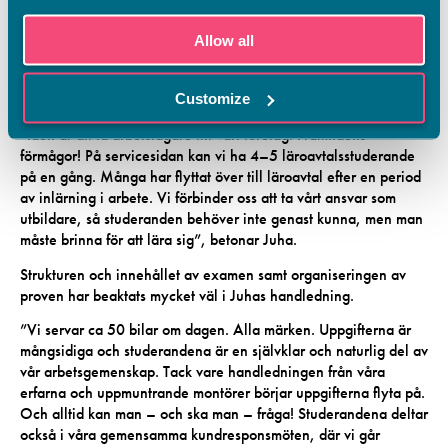
Juha har de senaste åren lotsat en betydande mängd av Vamias
studerande inom bilbranschen till ett yrke via läroavtal.
Allow all
Samarbetet med bilbranschen har varit professionellt och man
har alltid ordnat saker snabbt och flexibelt från både företagets,
Customize
studerandens och Vamias del.
”Idén är att få arbetstagare till vårt företag. Framtidens
förmågor! På servicesidan kan vi ha 4–5 läroavtalsstuderande
på en gång. Många har flyttat över till läroavtal efter en period
av inlärning i arbete. Vi förbinder oss att ta vårt ansvar som
utbildare, så studeranden behöver inte genast kunna, men man
måste brinna för att lära sig”, betonar Juha.
Strukturen och innehållet av examen samt organiseringen av
proven har beaktats mycket väl i Juhas handledning.
”Vi servar ca 50 bilar om dagen. Alla märken. Uppgifterna är
mångsidiga och studerandena är en självklar och naturlig del av
vår arbetsgemenskap. Tack vare handledningen från våra
erfarna och uppmuntrande montörer börjar uppgifterna flyta på.
Och alltid kan man – och ska man – fråga! Studerandena deltar
också i våra gemensamma kundresponsmöten, där vi går