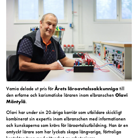
Vamia delade ut pris för
Årets läroavtalssakkunniga
till
den erfarne och karismatiske läraren inom elbranschen
Olavi
Mäntylä
.
Olavi har under sin 20-åriga karriär som utbildare skickligt
kombinerat sin expertis inom elbranschen med informationen
och kunskaperna som krävs för läroavtalsutbildning. Han är en
omtyckt lärare som har lyckats skapa långvariga, förtroliga