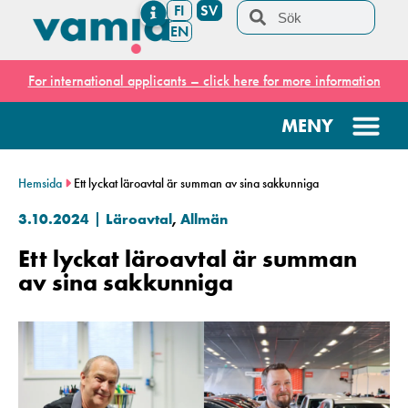
FI
SV
EN
For international applicants – click here for more information
Hemsida
Ett lyckat läroavtal är summan av sina sakkunniga
3.10.2024
Läroavtal
,
Allmän
Ett lyckat läroavtal är summan
av sina sakkunniga