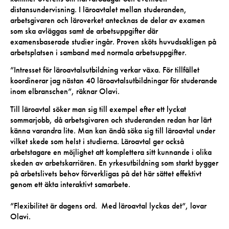
distansundervisning. I läroavtalet mellan studeranden,
arbetsgivaren och läroverket antecknas de delar av examen
som ska avläggas samt de arbetsuppgifter där
examensbaserade studier ingår. Proven sköts huvudsakligen på
arbetsplatsen i samband med normala arbetsuppgifter.
”Intresset för läroavtalsutbildning verkar växa. För tillfället
koordinerar jag nästan 40 läroavtalsutbildningar för studerande
inom elbranschen”, räknar Olavi.
Till läroavtal söker man sig till exempel efter ett lyckat
sommarjobb, då arbetsgivaren och studeranden redan har lärt
känna varandra lite. Man kan ändå söka sig till läroavtal under
vilket skede som helst i studierna. Läroavtal ger också
arbetstagare en möjlighet att komplettera sitt kunnande i olika
skeden av arbetskarriären. En yrkesutbildning som starkt bygger
på arbetslivets behov förverkligas på det här sättet effektivt
genom ett äkta interaktivt samarbete.
”Flexibilitet är dagens ord. Med läroavtal lyckas det”, lovar
Olavi.