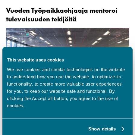
Vuoden Työpaikkaohjaaja mentoroi
tulevaisuuden tekijöitä
This website uses cookies
We use cookies and similar technologies on the website
to understand how you use the website, to optimize its
functionality, to create more valuable user experiences
for you, to keep our website safe and functional. By
clicking the Accept all button, you agree to the use of
cookies.
Vamia valde verkstadsansvarige
Juha Kaukola
från Rinta-
Joupin Autoliike Oy i Vasa till
Årets
Show details
arbetsplatshandledare
.