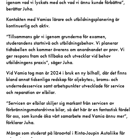
igenom vad vi lyckats med och vad vi ännu kunde förbättra”,
berättar Juha.
Kontakten med Vamias lärare och utbildningsplanering är
kontinuerlig och aktiv.
”Tillsammans går vi igenom grunderna för examen,
studerandens startnivå och utbildningsbehov. Vi planerar
tidtabellen och kommer överens om anordnandet av prov. Vi
ger respons fram och tillbaka och utvecklar vid behov
utbildningens praxis”, säger Juha.
Vid Vamia tog man år 2024 i bruk en ny bilhall, där det finns
bland annat tidsenliga redskap för oljebytes-, broms- och
underredesservice samt arbetspunkter utvecklade för service
och reparation av elbilar.
”Servicen av elbilar skiljer sig markant från servicen av
förbränningsmotordrivna bilar, så det här är en fantastisk fördel
för oss, som kunde öka vårt samarbete med Vamia ännu mer”,
förklarar Juha.
Många som studerat på läroavtal i Rinta-Joupin Autoliike får