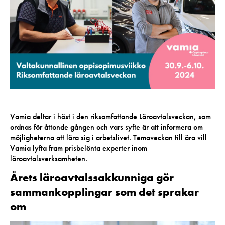
Vamia deltar i höst i den riksomfattande Läroavtalsveckan, som
ordnas för åttonde gången och vars syfte är att informera om
möjligheterna att lära sig i arbetslivet. Temaveckan till ära vill
Vamia lyfta fram prisbelönta experter inom
läroavtalsverksamheten.
Årets läroavtalssakkunniga gör
sammankopplingar som det sprakar
om