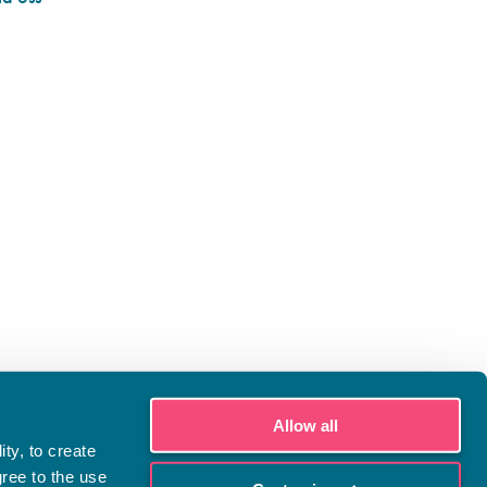
Allow all
ty, to create
gree to the use