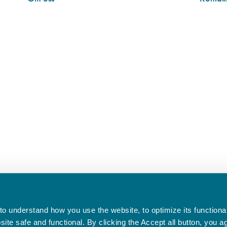
o understand how you use the website, to optimize its functionali
te safe and functional. By clicking the Accept all button, you a