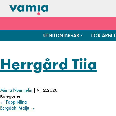
UTBILDNINGAR
FÖR ARBET
Herrgård Tiia
Minna Nummelin
|
9.12.2020
Kategorier:
←
Topp Niina
Bergdahl Maiju
→