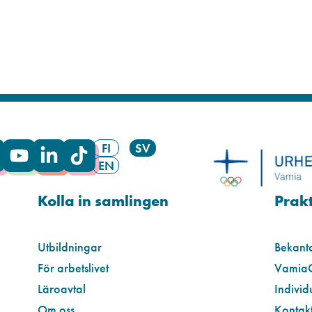
FI
SV
EN
Kolla in samlingen
Prakt
Utbildningar
Bekant
För arbetslivet
Vamia
Läroavtal
Individ
Om oss
Kontakt