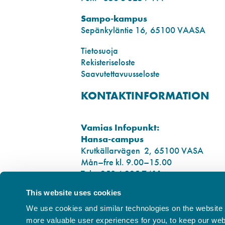
Sampo-kampus
Sepänkyläntie 16, 65100 VAASA
Tietosuoja
Rekisteriseloste
Saavutettavuusseloste
KONTAKTINFORMATION
Vamias Infopunkt:
Hansa-campus
Krutkällarvägen 2, 65100 VASA
Mån–fre kl. 9.00–15.00
Tel. +358 6 325 7411
This website uses cookies
Sampo-campus
Smedsbyvägen 16, 65100 VASA
We use cookies and similar technologies on the website t
more valuable user experiences for you, to keep our websi