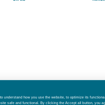
o understand how you use the website, to optimize its functionali
te safe and functional. By clicking the Accept all button, you a