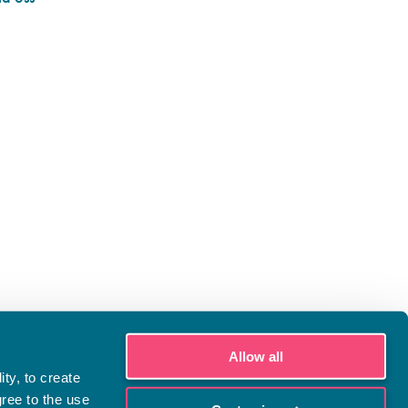
Allow all
ty, to create
gree to the use