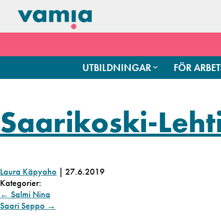
UTBILDNINGAR
FÖR ARBET
Saarikoski-Leht
Laura Käpyaho
|
27.6.2019
Kategorier:
←
Salmi Nina
Saari Seppo
→