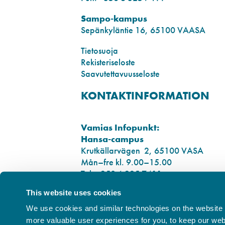
Sampo-kampus
Sepänkyläntie 16, 65100 VAASA
Tietosuoja
Rekisteriseloste
Saavutettavuusseloste
KONTAKTINFORMATION
Vamias Infopunkt:
Hansa-campus
Krutkällarvägen 2, 65100 VASA
Mån–fre kl. 9.00–15.00
Tel. +358 6 325 7411
This website uses cookies
Sampo-campus
Smedsbyvägen 16, 65100 VASA
We use cookies and similar technologies on the website t
more valuable user experiences for you, to keep our websi