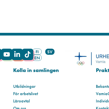
FI
SV
EN
Kolla in samlingen
Prakt
Utbildningar
Bekant
För arbetslivet
Vamia
Läroavtal
Individ
Om oss
Kontakt