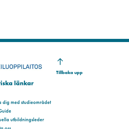
iska länkar
a dig med studieområdet
Guide
uella utbildningsleder
a oss