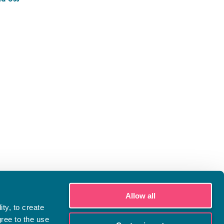
Allow all
ty, to create
gree to the use