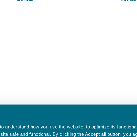
o understand how you use the website, to optimize its functionali
te safe and functional. By clicking the Accept all button, you a