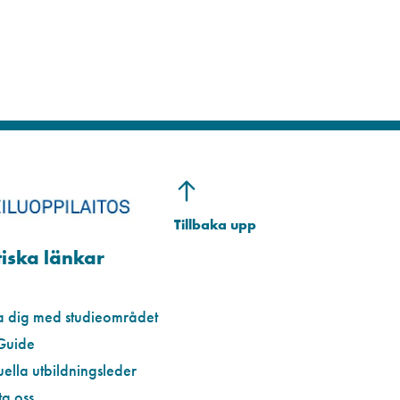
iska länkar
a dig med studieområdet
Guide
uella utbildningsleder
a oss