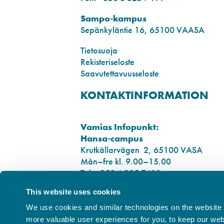
Sampo-kampus
Sepänkyläntie 16, 65100 VAASA
Tietosuoja
Rekisteriseloste
Saavutettavuusseloste
KONTAKTINFORMATION
Vamias Infopunkt:
Hansa-campus
Krutkällarvägen 2, 65100 VASA
Mån–fre kl. 9.00–15.00
Tel. +358 6 325 7411
This website uses cookies
Sampo-campus
Smedsbyvägen 16, 65100 VASA
We use cookies and similar technologies on the website t
more valuable user experiences for you, to keep our websi