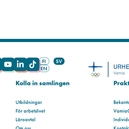
FI
SV
EN
Kolla in samlingen
Prakt
Utbildningar
Bekant
För arbetslivet
Vamia
Läroavtal
Individ
Om oss
Kontakt