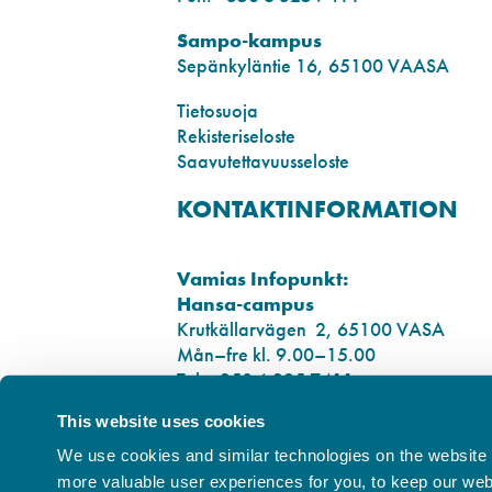
Sampo-kampus
Sepänkyläntie 16, 65100 VAASA
Tietosuoja
Rekisteriseloste
Saavutettavuusseloste
KONTAKTINFORMATION
Vamias Infopunkt:
Hansa-campus
Krutkällarvägen 2, 65100 VASA
Mån–fre kl. 9.00–15.00
Tel. +358 6 325 7411
This website uses cookies
Sampo-campus
Smedsbyvägen 16, 65100 VASA
We use cookies and similar technologies on the website t
more valuable user experiences for you, to keep our websi