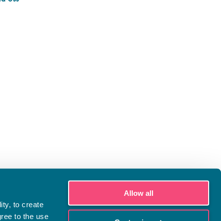
Allow all
ty, to create
gree to the use