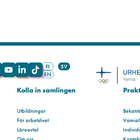
FI
SV
EN
Kolla in samlingen
Prakt
Utbildningar
Bekant
För arbetslivet
Vamia
Läroavtal
Individ
Om oss
Kontakt