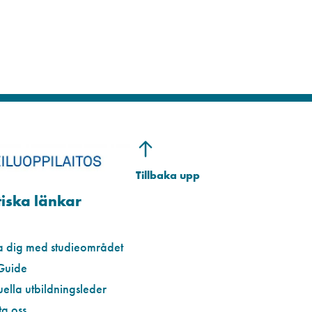
iska länkar
a dig med studieområdet
Guide
uella utbildningsleder
a oss