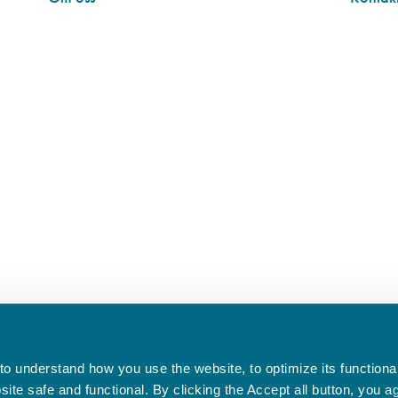
o understand how you use the website, to optimize its functionali
te safe and functional. By clicking the Accept all button, you a