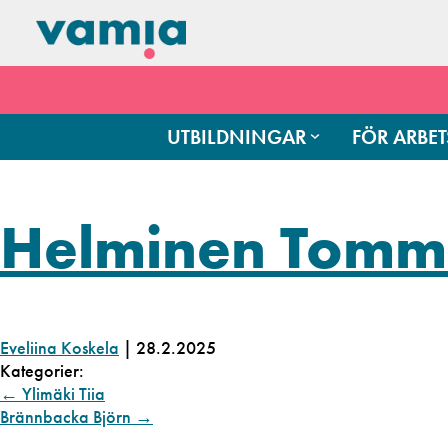
UTBILDNINGAR
FÖR ARBET
Helminen Tomm
Eveliina Koskela
|
28.2.2025
Kategorier:
←
Ylimäki Tiia
Brännbacka Björn
→