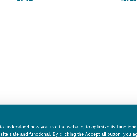
o understand how you use the website, to optimize its functionali
te safe and functional. By clicking the Accept all button, you a