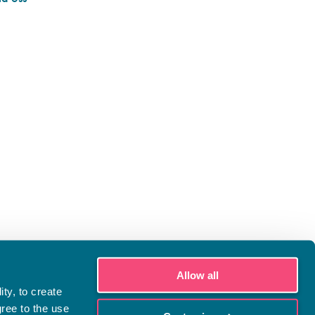
Allow all
ty, to create
gree to the use