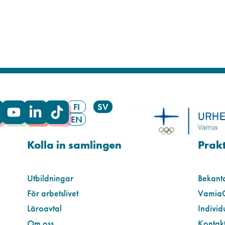
FI
SV
EN
Kolla in samlingen
Prakt
Utbildningar
Bekant
För arbetslivet
Vamia
Läroavtal
Individ
Om oss
Kontakt