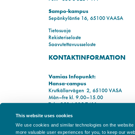
Sampo-kampus
Sepänkyläntie 16, 65100 VAASA
Tietosuoja
Rekisteriseloste
Saavutettavuusseloste
KONTAKTINFORMATION
Vamias Infopunkt:
Hansa-campus
Krutkällarvägen 2, 65100 VASA
Mån–fre kl. 9.00–15.00
Tel. +358 6 325 7411
This website uses cookies
Sampo-campus
Smedsbyvägen 16, 65100 VASA
We use cookies and similar technologies on the website t
more valuable user experiences for you, to keep our websi