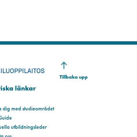
iska länkar
a dig med studieområdet
Guide
uella utbildningsleder
a oss