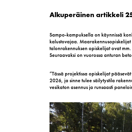
Alkuperäinen artikkeli 2
Sampo-kampuksella on käynnissä konkre
kalustovajaa. Maarakennusopiskelijat t
talonrakennuksen opiskelijat ovat mm. 
Seuraavaksi on vuorossa anturan beton
”Tässä projektissa opiskelijat pääsevä
2026, ja sinne tulee säilytystila rakenn
vesikaton asennus ja runsaasti panelo