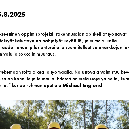
5.8.2025
ettinen oppimisprojekti: rakennusalan opiskelijat työstävät
ekivät kalustovajan pohjatyöt keväällä, ja viime viikolla
raudoittaneet pilariantureita ja suunnitelleet valuharkkojen ja
ivalu ja sokkelin muuraus.
t tekemään töitä oikealla työmaalla. Kalustovaja valmistuu kev
usalan koneille ja telineille. Edessä on vielä isoja vaiheita, kut
intia,” kertoo ryhmän opettaja
Michael Englund
.