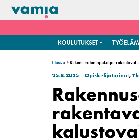
KOULUTUKSET
TYÖELÄM
Etusivu
Rakennusalan opiskelijat rakentavat
25.8.2025
Opiskelijatarinat
,
Yl
Rakennusa
rakentav
kalustova