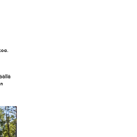
koa.
äällä
en