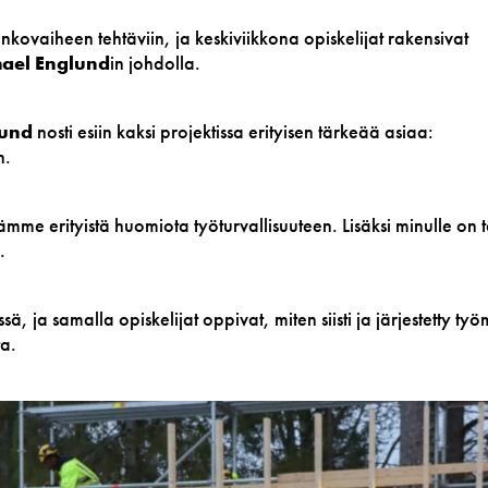
unkovaiheen tehtäviin, ja keskiviikkona opiskelijat rakensivat
ael Englund
in johdolla.
lund
nosti esiin kaksi projektissa erityisen tärkeää asiaa:
n.
ämme erityistä huomiota työturvallisuuteen. Lisäksi minulle on
.
sä, ja samalla opiskelijat oppivat, miten siisti ja järjestetty ty
ta.