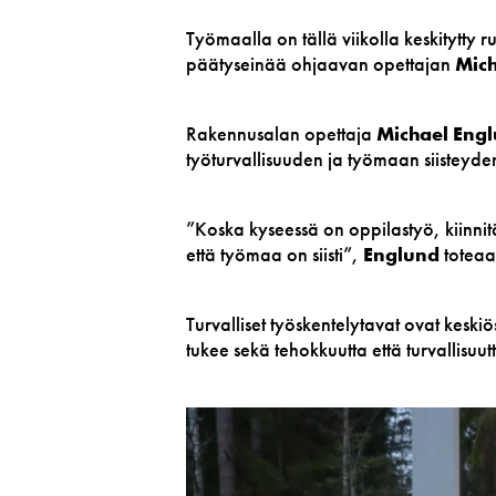
Työmaalla on tällä viikolla keskitytty r
päätyseinää ohjaavan opettajan
Mich
Rakennusalan opettaja
Michael Eng
työturvallisuuden ja työmaan siisteyde
”Koska kyseessä on oppilastyö, kiinnit
että työmaa on siisti”,
Englund
toteaa
Turvalliset työskentelytavat ovat keskiös
tukee sekä tehokkuutta että turvallisuut