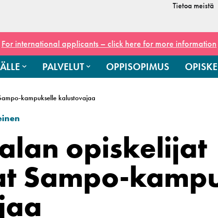
Tietoa meistä
For international applicants – click here for more information
ÄLLE
PALVELUT
OPPISOPIMUS
OPISKE
 Sampo-kampukselle kalustovajaa
einen
lan opiskelijat
at Sampo-kampu
jaa