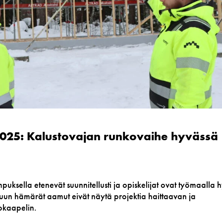
.2025: Kalustovajan runkovaihe hyvässä
ksella etenevät suunnitellusti ja opiskelijat ovat työmaalla 
uun hämärät aamut eivät näytä projektia haittaavan ja
lokaapelin.