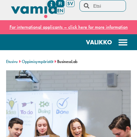
FI
SV
EN
For international applicants – click here for more information
Etusivu
Oppimisympäristöt
BusinessLab