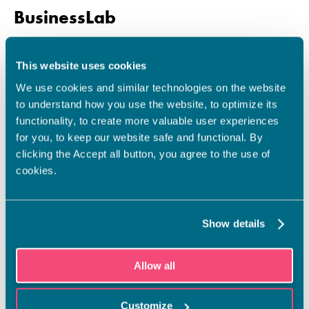
BusinessLab
This website uses cookies
Yhdessä oppimista
We use cookies and similar technologies on the website
tiimipedagogiikan
to understand how you use the website, to optimize its
keinoin
functionality, to create more valuable user experiences
for you, to keep our website safe and functional. By
Ajatuksena on oppia
clicking the Accept all button, you agree to the use of
toiminnallisesti yhdessä toimien ja
cookies.
käytännön harjoituksia tehden
merkonomiksi. Teoriaa ja käytäntöä
on sopivassa suhteessa. Yhteistyötä
tehdään käytännössä työelämän
Show details
kanssa.
Oppiminen pohjautuu
Allow all
tiimipedagogiseen oppimiseen.
Customize