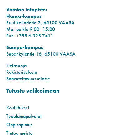
Vamian Infopiste:
Hansa-kampus
Ruutikellarintie 2, 65100 VAASA
Ma–pe klo 9.00–15.00
Puh. +358 6 325 7411
Sampo-kampus
Sepänkyläntie 16, 65100 VAASA
Tietosuoja
Rekisteriseloste
Saavutettavuusseloste
Tutustu valikoimaan
Koulutukset
Työelämäpalvelut
Oppisopimus
Tietoa meistä