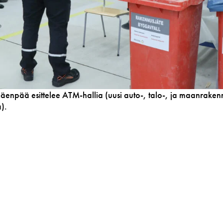
npää esittelee ATM-hallia (uusi auto-, talo-, ja maanrakenn
).