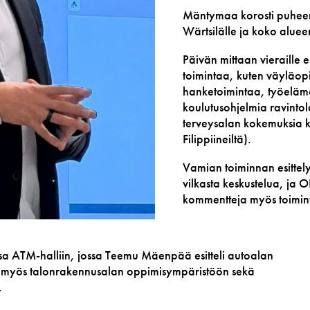
Mäntymaa korosti puhee
Wärtsilälle ja koko alueen
Päivän mittaan vieraille 
toimintaa, kuten väyläopi
hanketoimintaa, työelämä
koulutusohjelmia ravintola
terveysalan kokemuksia k
Filippiineiltä).
Vamian toiminnan esittel
vilkasta keskustelua, ja O
kommentteja myös toimint
sa ATM-halliin, jossa Teemu Mäenpää esitteli autoalan
at myös talonrakennusalan oppimisympäristöön sekä
.