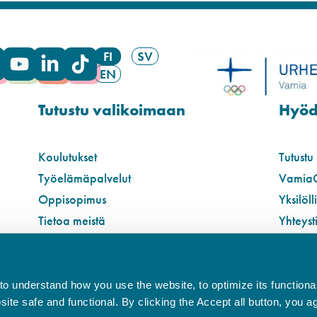
FI
SV
EN
Tutustu valikoimaan
Hyödy
Koulutukset
Tutustu
Työelämäpalvelut
Vamia
Oppisopimus
Yksilöll
Tietoa meistä
Yhteyst
o understand how you use the website, to optimize its functionali
te safe and functional. By clicking the Accept all button, you a