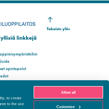
llisiä linkkejä
 oppimisympäristöihin
Guide
iset opintopolut
iedot
Allow all
ty, to create
gree to the use
Customize