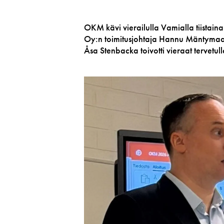
OKM kävi vierailulla Vamialla tiistain
Oy:n toimitusjohtaja Hannu Mäntymaa 
Åsa Stenbacka toivotti vieraat tervetul