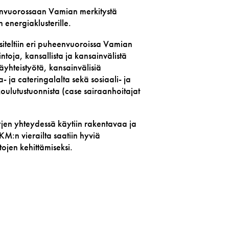
nvuorossaan Vamian merkitystä
 energiaklusterille.
esiteltiin eri puheenvuoroissa Vamian
ntoja, kansallista ja kansainvälistä
yhteistyötä, kansainvälisiä
- ja cateringalalta sekä sosiaali- ja
oulutustuonnista (case sairaanhoitajat
yjen yhteydessä käytiin rakentavaa ja
KM:n vierailta saatiin hyviä
ojen kehittämiseksi.