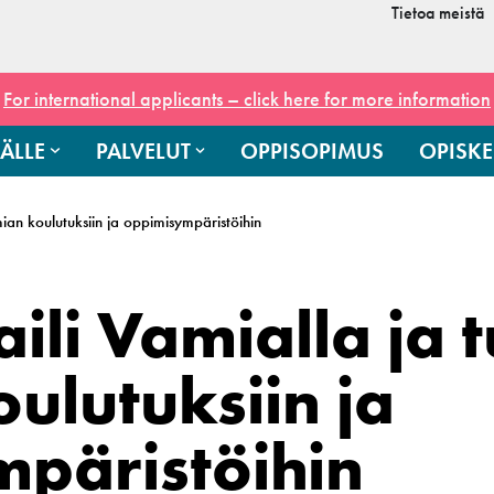
Tietoa meistä
For international applicants – click here for more information
ÄLLE
PALVELUT
OPPISOPIMUS
OPISKE
ian koulutuksiin ja oppimisympäristöihin
li Vamialla ja t
ulutuksiin ja
päristöihin