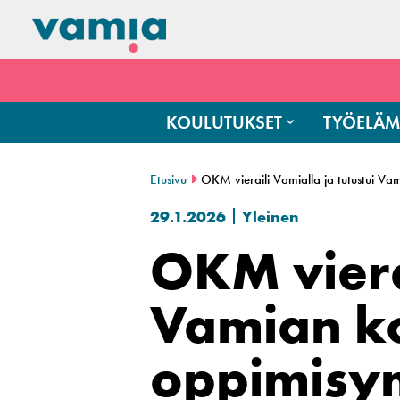
KOULUTUKSET
TYÖELÄM
Etusivu
OKM vieraili Vamialla ja tutustui Vam
29.1.2026
Yleinen
OKM vierai
Vamian ko
oppimisym