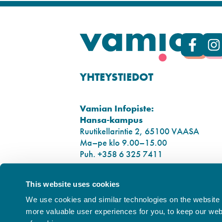
YHTEYSTIEDOT
Vamian Infopiste:
Hansa-kampus
Ruutikellarintie 2, 65100 VAASA
Ma–pe klo 9.00–15.00
Puh. +358 6 325 7411
Sampo-kampus
This website uses cookies
Sepänkyläntie 16, 65100 VAASA
We use cookies and similar technologies on the website t
Tietosuoja
more valuable user experiences for you, to keep our websi
Rekisteriseloste