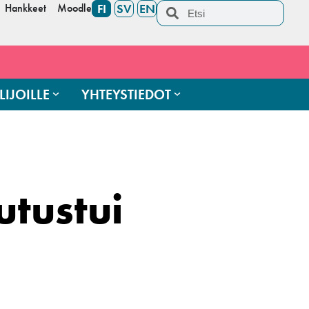
Hankkeet
Moodle
FI
SV
EN
LIJOILLE
YHTEYSTIEDOT
utustui