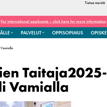
Tietoa meistä
For international applicants – click here for more information
ÄLLE
PALVELUT
OPPISOPIMUS
OPISKE
i Vamialla
ien Taitaja2025-
li Vamialla