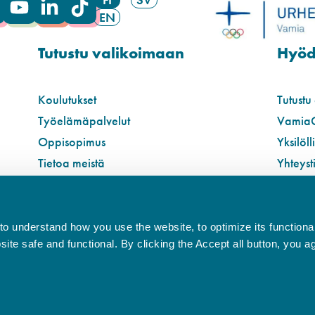
EN
Tutustu valikoimaan
Hyödy
Koulutukset
Tutustu
Työelämäpalvelut
Vamia
Oppisopimus
Yksilöll
Tietoa meistä
Yhteyst
o understand how you use the website, to optimize its functionali
te safe and functional. By clicking the Accept all button, you a