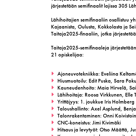
järjestetään semifinaalit lajissa 305 L
Lähihoitajien semifinaaliin osallistuu 
Kajaanista, Oulusta, Kokkolasta ja Sei
Taitaja2025-finaaliin, jotka järjestet
Taitaja2025-semifinaaleja järjestetään
21 opiskelijaa:
Ajoneuvotekniikka: Eveliina Keltam
Hiusmuotoilu: Edit Puska, Sara Pok
Kauneudenhoito: Maia Hirvelä, Sa
Lähihoitaja: Roosa Virkkunen, Elle 
Yrittäjyys: 1. joukkue Iris Holmber
Taloushallinto: Axel Asplund, Ben
Talonrakentaminen: Onni Koivistoi
CNC-koneistus: Jimi Kivimäki
Hitsaus ja levytyöt: Otso Määttä, Ju