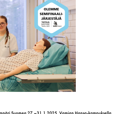
än ympäri Suomea 27.–31.1.2025. Vamian Hansa-kampuksella