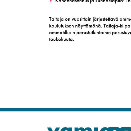
Koneenasennus ja kunnossapito: J
Taitaja on vuosittain järjestettävä amm
koulutuksen näyttämönä. Taitaja-kilpai
ammatillisiin perustutkintoihin perustuv
toukokuuta.