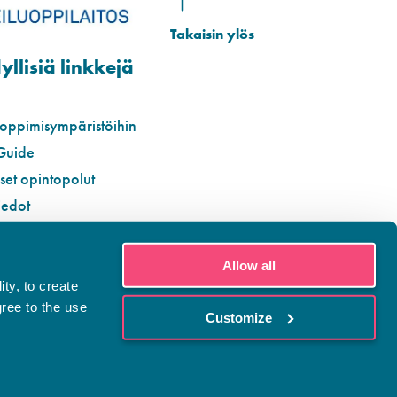
llisiä linkkejä
 oppimisympäristöihin
Guide
iset opintopolut
iedot
Allow all
ty, to create
gree to the use
Customize