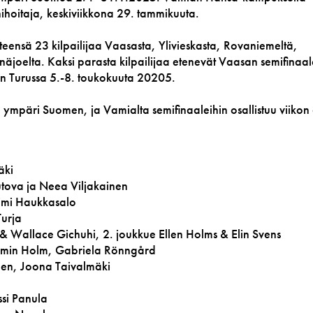
ähihoitaja, keskiviikkona 29. tammikuuta.
yhteensä 23 kilpailijaa Vaasasta, Ylivieskasta, Rovaniemeltä,
näjoelta. Kaksi parasta kilpailijaa etenevät Vaasan semifinaal
ään Turussa 5.-8. toukokuuta 20205.
 ympäri Suomen, ja Vamialta semifinaaleihin osallistuu viikon
äki
utova ja Neea Viljakainen
imi Haukkasalo
Turja
g & Wallace Gichuhi, 2. joukkue Ellen Holms & Elin Svens
jamin Holm, Gabriela Rönngård
nen, Joona Taivalmäki
ssi Panula