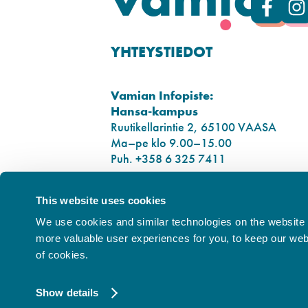
YHTEYSTIEDOT
Vamian Infopiste:
Hansa-kampus
Ruutikellarintie 2, 65100 VAASA
Ma–pe klo 9.00–15.00
Puh. +358 6 325 7411
Sampo-kampus
This website uses cookies
Sepänkyläntie 16, 65100 VAASA
We use cookies and similar technologies on the website t
Tietosuoja
more valuable user experiences for you, to keep our websi
Rekisteriseloste
of cookies.
Saavutettavuusseloste
Show details