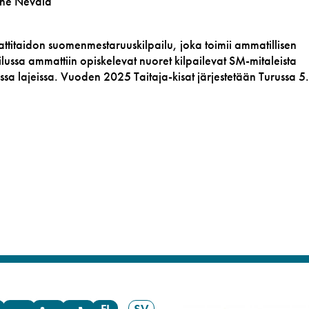
one Nevala
attitaidon suomenmestaruuskilpailu, joka toimii ammatillisen
lussa ammattiin opiskelevat nuoret kilpailevat SM-mitaleista
issa lajeissa. Vuoden 2025 Taitaja-kisat järjestetään Turussa 5.
FI
SV