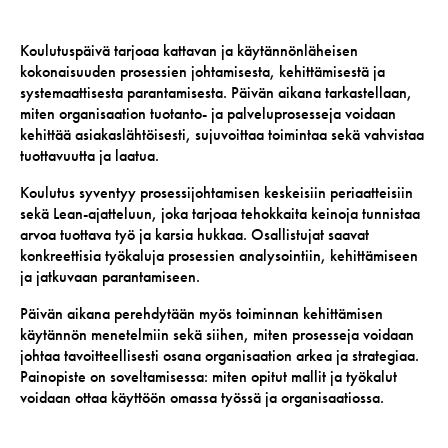
Koulutuspäivä tarjoaa kattavan ja käytännönläheisen
kokonaisuuden prosessien johtamisesta, kehittämisestä ja
systemaattisesta parantamisesta. Päivän aikana tarkastellaan,
miten organisaation tuotanto- ja palveluprosesseja voidaan
kehittää asiakaslähtöisesti, sujuvoittaa toimintaa sekä vahvistaa
tuottavuutta ja laatua.
Koulutus syventyy prosessijohtamisen keskeisiin periaatteisiin
sekä Lean-ajatteluun, joka tarjoaa tehokkaita keinoja tunnistaa
arvoa tuottava työ ja karsia hukkaa. Osallistujat saavat
konkreettisia työkaluja prosessien analysointiin, kehittämiseen
ja jatkuvaan parantamiseen.
Päivän aikana perehdytään myös toiminnan kehittämisen
käytännön menetelmiin sekä siihen, miten prosesseja voidaan
johtaa tavoitteellisesti osana organisaation arkea ja strategiaa.
Painopiste on soveltamisessa: miten opitut mallit ja työkalut
voidaan ottaa käyttöön omassa työssä ja organisaatiossa.