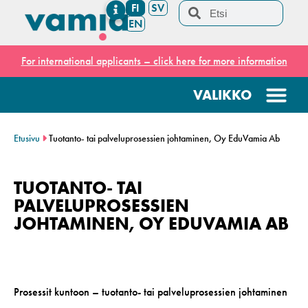
FI
SV
EN
For international applicants – click here for more information
Etusivu
Tuotanto- tai palveluprosessien johtaminen, Oy EduVamia Ab
TUOTANTO- TAI
PALVELUPROSESSIEN
JOHTAMINEN, OY EDUVAMIA AB
Prosessit kuntoon – tuotanto- tai palveluprosessien johtaminen