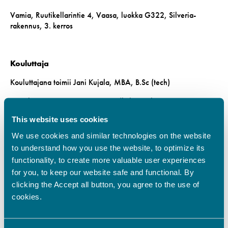
Vamia, Ruutikellarintie 4, Vaasa, luokka G322, Silveria-
rakennus, 3. kerros
Kouluttaja
Kouluttajana toimii Jani Kujala, MBA, B.Sc (tech)
Kokemusta tuotannosta >20 v: (kehitysjohtaja,
tuotantojohtaja, tuotantopäällikkö, tiiminvetäjä, asiantuntija)
This website uses cookies
Käytännön Lean kokemusta lähes 20 vuotta
Projektijohtaminen, laatujohtaminen, prosessien
We use cookies and similar technologies on the website
standardointi, valmistettavuus, yritysvastuullisuus
to understand how you use the website, to optimize its
Strategiatyön johtaminen, OKR, OGSM, MWB
functionality, to create more valuable user experiences
Vahva tekninen osaaminen ja teknisten alojen
for you, to keep our website safe and functional. By
toimialatuntemus
clicking the Accept all button, you agree to the use of
Vuoden Lean teko palkinto: 1. sija vuosi 2020
cookies.
Hinta