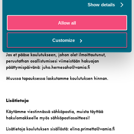
Show details
180 € (alv 0 %), 225,90 € (sis. alv 25,5 %) sisältäen
kouluttajan jakamat oppimateriaalit koulutuksen jälkeen ja
aamukahvin (jos lähipäivä).
Allow all
Customize
Peruutusehto
Jos et pääse koulutukseen, johon olet ilmoittautunut,
peruutathan osallistumisesi viimeistään hakuajan
päättymispäivänä: juho.hernesaho@vamia.fi
Muussa tapauksessa laskutamme koulutuksen hinnan.
Lisätietoja
Käytämme viestinnässä sähköpostia, muista täyttää
hakulomakkeelle myös sähköpostiosoitteesi!
Lisätietoja koulutuksen sisällöstä: elina.primetta@vamia.fi