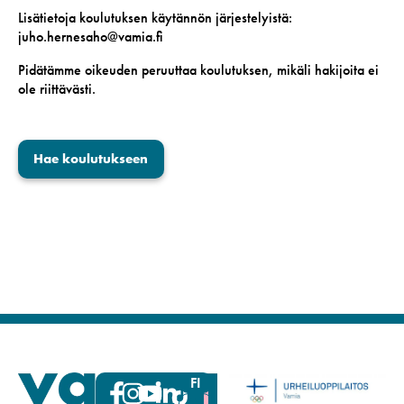
Lisätietoja koulutuksen käytännön järjestelyistä:
juho.hernesaho@vamia.fi
Pidätämme oikeuden peruuttaa koulutuksen, mikäli hakijoita ei
ole riittävästi.
Hae koulutukseen
FI
SV