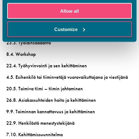
11.2. Henkilöstötyön käytäntöjä
Allow all
24.2. Workshop
Customize
11.3. Toiminnan kannattavuus ja tuloksellisuus
23.3. Työlainsäädäntö
8.4. Workshop
22.4. Työhyvinvointi ja sen kehittäminen
4.5. Esihenkilö tai tiiminvetäjä vuorovaikuttajana ja viestijänä
20.5. Toimiva tiimi – tiimin johtaminen
26.8. Asiakassuhteiden hoito ja kehittäminen
9.9. Toiminnan kannattavuus ja kehittäminen
22.9. Henkilöstö menestystekijänä
7.10. Kehittämissuunnitelma