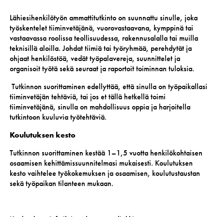
Lähiesihenkilötyön ammattitutkinto on suunnattu sinulle, joka
työskentelet tiiminvetäjänä, vuorovastaavana, kymppinä tai
vastaavassa roolissa teollisuudessa, rakennusalalla tai muilla
teknisillä aloilla. Johdat tiimiä tai työryhmää, perehdytät ja
ohjaat henkilöstöä, vedät työpalavereja, suunnittelet ja
organisoit työtä sekä seuraat ja raportoit toiminnan tuloksia.
Tutkinnon suorittaminen edellyttää, että sinulla on työpaikallasi
tiiminvetäjän tehtäviä, tai jos et tällä hetkellä toimi
tiiminvetäjänä, sinulla on mahdollisuus oppia ja harjoitella
tutkintoon kuuluvia työtehtäviä.
Koulutuksen kesto
Tutkinnon suorittaminen kestää 1–1,5 vuotta henkilökohtaisen
osaamisen kehittämissuunnitelmasi mukaisesti. Koulutuksen
kesto vaihtelee työkokemuksen ja osaamisen, koulutustaustan
sekä työpaikan tilanteen mukaan.