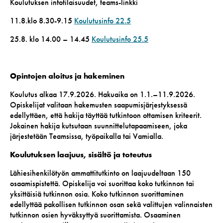
Koulutuksen infotilaisuudet, teams-linkki
11.8.klo 8.30-9.15
Koulutusinfo 22.5
25.8. klo 14.00 – 14.45
Koulutusinfo 25.5
Opintojen aloitus ja hakeminen
Koulutus alkaa 17.9.2026. Hakuaika on 1.1.–11.9.2026.
Opiskelijat valitaan hakemusten saapumisjärjestyksessä
edellyttäen, että hakija täyttää tutkintoon ottamisen kriteerit.
Jokainen hakija kutsutaan suunnittelutapaamiseen, joka
järjestetään Teamsissa, työpaikalla tai Vamialla.
Koulutuksen laajuus, sisältö ja toteutus
Lähiesihenkilötyön ammattitutkinto on laajuudeltaan 150
osaamispistettä. Opiskelija voi suorittaa koko tutkinnon tai
yksittäisiä tutkinnon osia. Koko tutkinnon suorittaminen
edellyttää pakollisen tutkinnon osan sekä valittujen valinnaisten
tutkinnon osien hyväksyttyä suorittamista. Osaaminen