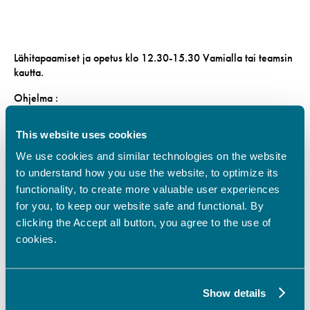
Lähitapaamiset ja opetus klo 12.30-15.30 Vamialla tai teamsin
kautta.
Ohjelma :
17.9. Ohjeistus opintoihin
This website uses cookies
22.10. Tiimivetäjän roolit, tehtävät ja tavoitteet
We use cookies and similar technologies on the website
to understand how you use the website, to optimize its
4.11. Peili-käyttäytymistyylianalyysi
functionality, to create more valuable user experiences
19.11. Work-shop pienryhmissä
for you, to keep our website safe and functional. By
clicking the Accept all button, you agree to the use of
2.12. Onnistu esihenkilönä tai tiiminvetäjänä
cookies.
17.12. Perehdyttäminen ja työssäoppiminen
14.1. Monimuotoinen tiimi toimivaksi
Show details
28.1. Workshop