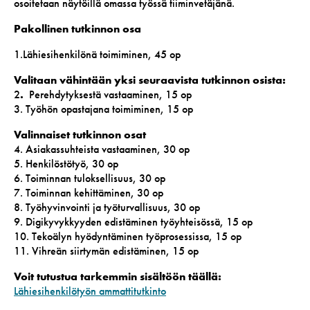
osoitetaan näytöillä omassa työssä tiiminvetäjänä.
Pakollinen tutkinnon osa
1.Lähiesihenkilönä toimiminen, 45 op
Valitaan vähintään yksi seuraavista tutkinnon osista:
2
.
Perehdytyksestä vastaaminen, 15 op
3. Työhön opastajana toimiminen, 15 op
Valinnaiset tutkinnon osat
4. Asiakassuhteista vastaaminen, 30 op
5. Henkilöstötyö, 30 op
6. Toiminnan tuloksellisuus, 30 op
7. Toiminnan kehittäminen, 30 op
8. Työhyvinvointi ja työturvallisuus, 30 op
9. Digikyvykkyyden edistäminen työyhteisössä, 15 op
10. Tekoälyn hyödyntäminen työprosessissa, 15 op
11. Vihreän siirtymän edistäminen, 15 op
Voit tutustua tarkemmin sisältöön täällä:
Lähiesihenkilötyön ammattitutkinto