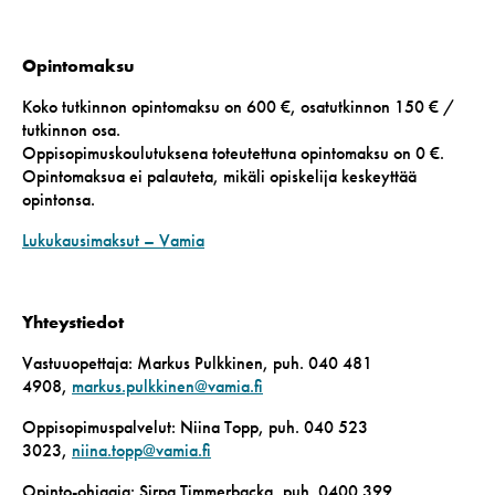
Opintomaksu
Koko tutkinnon opintomaksu on 600 €, osatutkinnon 150 € /
tutkinnon osa.
Oppisopimuskoulutuksena toteutettuna opintomaksu on 0 €.
Opintomaksua ei palauteta, mikäli opiskelija keskeyttää
opintonsa.
Lukukausimaksut – Vamia
Yhteystiedot
Vastuuopettaja: Markus Pulkkinen, puh. 040 481
4908,
markus.pulkkinen@vamia.fi
Oppisopimuspalvelut: Niina Topp, puh. 040 523
3023,
niina.topp@vamia.fi
Opinto-ohjaaja: Sirpa Timmerbacka, puh. 0400 399