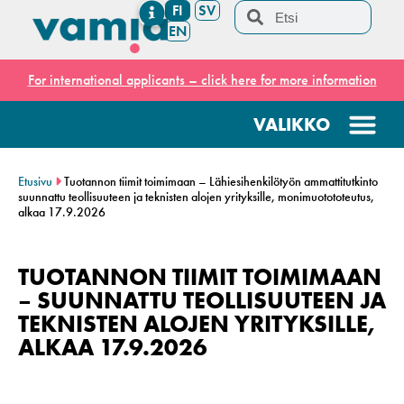
FI
SV
EN
For international applicants – click here for more information
Etusivu
Tuotannon tiimit toimimaan – Lähiesihenkilötyön ammattitutkinto
suunnattu teollisuuteen ja teknisten alojen yrityksille, monimuotototeutus,
alkaa 17.9.2026
TUOTANNON TIIMIT TOIMIMAAN
– SUUNNATTU TEOLLISUUTEEN JA
TEKNISTEN ALOJEN YRITYKSILLE,
ALKAA 17.9.2026