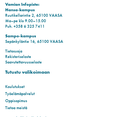
Vamian Infopiste:
Hansa-kampus
Ruutikellarintie 2, 65100 VAASA
Ma–pe klo 9.00–15.00
Puh. +358 6 325 7411
Sampo-kampus
Sepänkyläntie 16, 65100 VAASA
Tietosuoja
Rekisteriseloste
Saavutettavuusseloste
Tutustu valikoimaan
Koulutukset
Työelämäpalvelut
Oppisopimus
Tietoa meistä