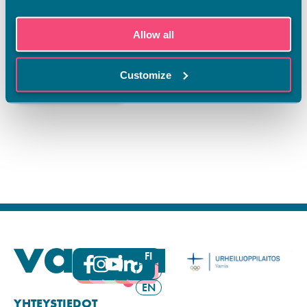
Rakennusinsinööri
Sertifioitu märkätilojen vedeneristäjien opettaja, Eurofins
Allow all
Customize
Hae koulutukseen
FI
SV
EN
YHTEYSTIEDOT