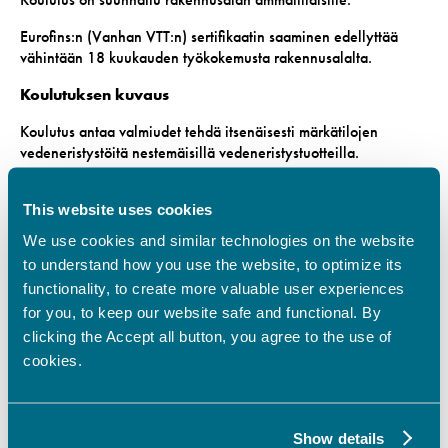
Eurofins:n (Vanhan VTT:n) sertifikaatin saaminen edellyttää
vähintään 18 kuukauden työkokemusta rakennusalalta.
Koulutuksen kuvaus
Koulutus antaa valmiudet tehdä itsenäisesti märkätilojen
vedeneristystöitä nestemäisillä vedeneristystuotteilla.
Hyväksytysti suoritettu koulutus ja näyttötutkinto antavat
This website uses cookies
osallistujalle oikeuden hakea Eurofins:n märkätila-asentajan
sertifikaattia.
We use cookies and similar technologies on the website
to understand how you use the website, to optimize its
Koulutuksen hinta on 310€ (alv. 0 %) sisältäen
koulutusmateriaalin ja aamukahvit.
functionality, to create more valuable user experiences
for you, to keep our website safe and functional. By
Työnäytön vastaanotto osallistujan valitsemassa kohteessa
clicking the Accept all button, you agree to the use of
101,61€ (alv. 0 %) + kouluttajan matkakulut.
cookies.
Lisätietoja
Kouluttaja Toni Karjala, 040 353 7974
Show details