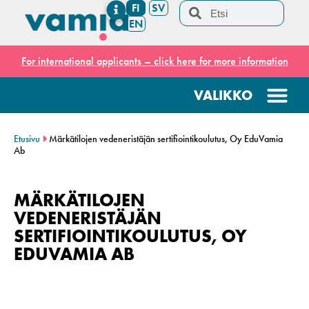
FI
SV
EN
For international applicants – click here for more information
Etusivu
Märkätilojen vedeneristäjän sertifiointikoulutus, Oy EduVamia
Ab
MÄRKÄTILOJEN
VEDENERISTÄJÄN
SERTIFIOINTIKOULUTUS, OY
EDUVAMIA AB