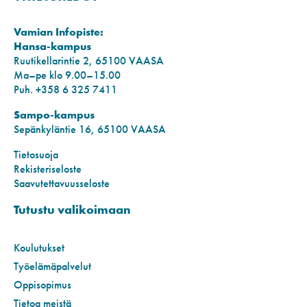
Vamian Infopiste:
Hansa-kampus
Ruutikellarintie 2, 65100 VAASA
Ma–pe klo 9.00–15.00
Puh. +358 6 325 7411
Sampo-kampus
Sepänkyläntie 16, 65100 VAASA
Tietosuoja
Rekisteriseloste
Saavutettavuusseloste
Tutustu valikoimaan
Koulutukset
Työelämäpalvelut
Oppisopimus
Tietoa meistä