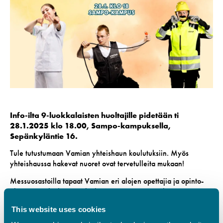
Info-ilta 9-luokkalaisten huoltajille pidetään ti
28.1.2025 klo 18.00, Sampo-kampuksella,
Sepänkyläntie 16.
Tule tutustumaan Vamian yhteishaun koulutuksiin. Myös
yhteishaussa hakevat nuoret ovat tervetulleita mukaan!
Messuosastoilla tapaat Vamian eri alojen opettajia ja opinto-
ohjaajia, jotka kertovat kaikista Vamian perustutkinnoista.
Meiltä saat tietoa myös eri opintopoluista kuten VAMK-väylä,
This website uses cookies
kahden tutkinnon opinnot, urheilupainotus,