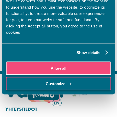
We use cookies and similar technologies on the website
kansainvälisyystoiminta ja Nuori yrittäjyys. Mukana ovat myös
to understand how you use the website, to optimize its
oppisopimuspalveluiden ja TUVA-koulutuksen edustajat.
functionality, to create more valuable user experiences
Tarjolla on pullakahvit! Tervetuloa!
for you, to keep our website safe and functional. By
clicking the Accept all button, you agree to the use of
cookies.
Show details
Allow all
Customize
FI
SV
EN
YHTEYSTIEDOT